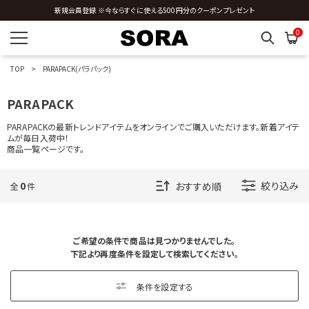
新規会員登録 ※今ならすぐに使える500円分のクーポンプレゼント
O
0
P
TOP
PARAPACK(パラパック)
PAPERSKY
PARAPACK
PARAPACK
PARKS PROJECT
patagonia
PARAPACKの最新トレンドアイテムをオンラインでご購入いただけます。新着アイテ
ムが毎日入荷中！
商品一覧ページです。
R
S
0
絞り込み
全
件
T
ご希望の条件で商品は見つかりませんでした。
U
下記より再度条件を設定して検索してください。
V
条件を設定する