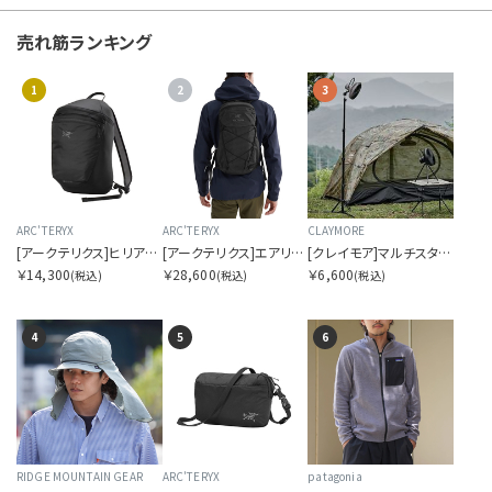
W
売れ筋ランキング
Y
1
2
3
Z
OTHERS
ARC'TERYX
ARC'TERYX
CLAYMORE
カラーを指定する
[アークテリクス]ヒリアド 15 バックパック
[アークテリクス]エアリオス 18 バックパック
[クレイモア]マルチスタンド
￥14,300
￥28,600
￥6,600
(税込)
(税込)
(税込)
4
5
6
価格帯を指定する
円
円
〜
RIDGE MOUNTAIN GEAR
ARC'TERYX
patagonia