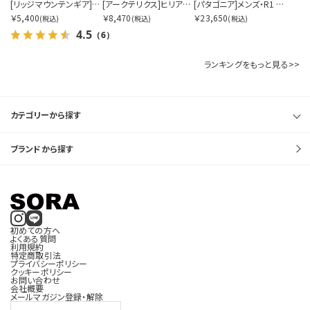
[リッジマウンテンギア]サンシェード 2026
[アークテリクス]ヒリアド クロスボディ
[パタゴニア]メンズ・R1 エア・ジャケット
￥5,400
￥8,470
￥23,650
(税込)
(税込)
(税込)
サイズを指定する
4.5
（6）
ランキングをもっと見る>>
在庫を指定する
カテゴリーから探す
ブランドから探す
商品ステータスを指定する
初めての方へ
よくある質問
利用規約
特定商取引法
プライバシーポリシー
表示順を指定する
クッキーポリシー
お問い合わせ
会社概要
メールマガジン登録・解除