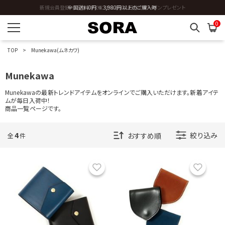
新規会員登録 ※今ならすぐに使える500円分のクーポンプレゼント
全国送料0円 ※3,980円以上のご購入時
U
0
V
TOP
Munekawa(ムネカワ)
W
Munekawa
Y
Munekawaの最新トレンドアイテムをオンラインでご購入いただけます。新着アイテ
ムが毎日入荷中！
Z
商品一覧ページです。
OTHERS
4
絞り込み
全
件
カラーを指定する
お気に入り
お気に