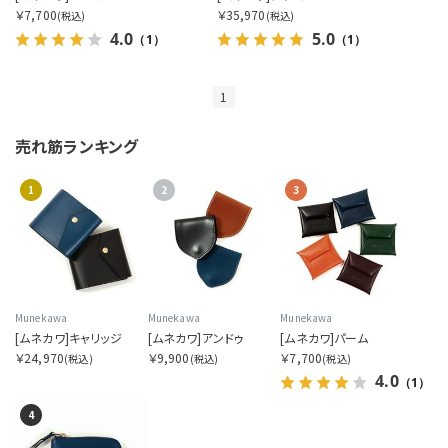
￥7,700
￥35,970
(税込)
(税込)
4.0
5.0
（1）
（1）
表示順を指定する
1
売れ筋ランキング
表示件数を指定する
1
2
3
カラー展開を指定する
1色
Munekawa
Munekawa
Munekawa
[ムネカワ]キャリッジ
[ムネカワ]アンドゥ
[ムネカワ]パーム
全色
￥24,970
￥9,900
￥7,700
(税込)
(税込)
(税込)
4.0
（1）
商品表示を指定する
4
2分割