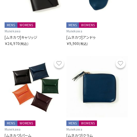
価格帯を指定する
円
円
〜
MENS
WOMENS
MENS
WOMENS
Munekawa
Munekawa
[ムネカワ]キャリッジ
[ムネカワ]アンドゥ
￥24,970
￥9,900
(税込)
(税込)
サイズを指定する
お気に入り
お気に
在庫を指定する
商品ステータスを指定する
MENS
WOMENS
MENS
WOMENS
Munekawa
Munekawa
[ムネカワ]パーム
[ムネカワ]クラム