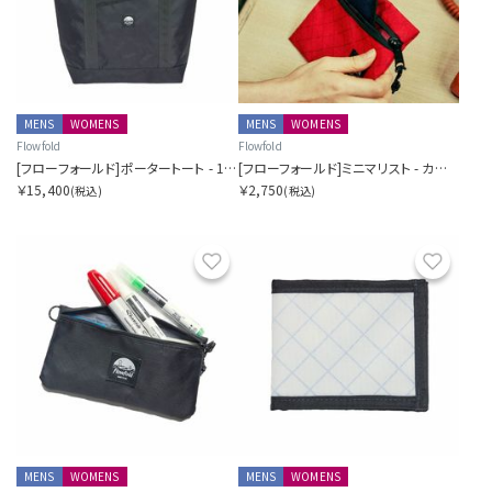
MENS
WOMENS
MENS
WOMENS
Flowfold
Flowfold
[フローフォールド]ポータートート - 16L
[フローフォールド]ミニマリスト - カードホルダーウォレット
￥15,400
￥2,750
(税込)
(税込)
お気に入り
お気に
MENS
WOMENS
MENS
WOMENS