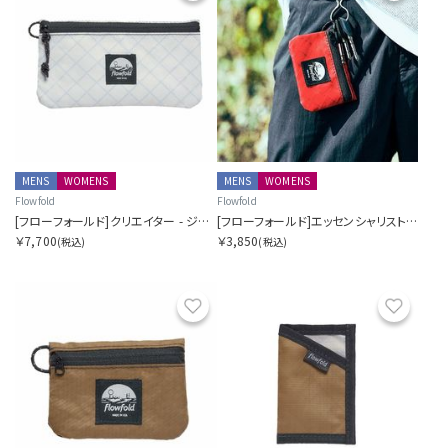
MENS
WOMENS
MENS
WOMENS
Flowfold
Flowfold
[フローフォールド]クリエイター - ジッパーポーチウォレット
[フローフォールド]エッセンシャリスト - ミニポーチ
￥7,700
￥3,850
(税込)
(税込)
お気に入り
お気に