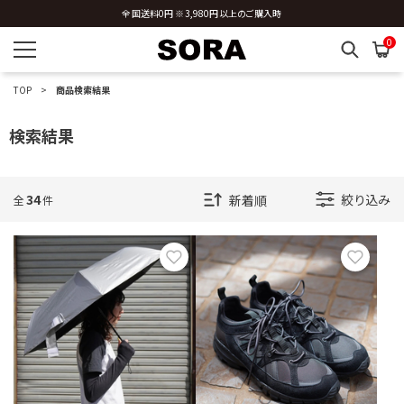
全国送料0円 ※3,980円以上のご購入時
0
TOP
商品検索結果
検索結果
34
絞り込み
全
件
お気に入り
お気に