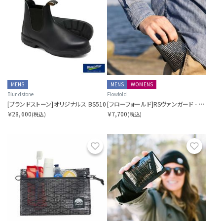
MENS
MENS
WOMENS
Blundstone
Flowfold
[ブランドストーン]オリジナルス BS510
[フローフォールド]RSヴァンガード - バイフォールドウォレット
￥28,600
￥7,700
(税込)
(税込)
お気に入り
お気に