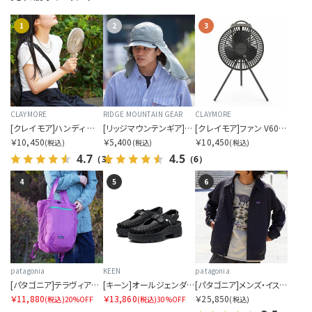
1
2
3
CLAYMORE
RIDGE MOUNTAIN GEAR
CLAYMORE
[クレイモア]ハンディ エー
[リッジマウンテンギア]サンシェード 2026
[クレイモア]ファン V600+（ケース付き）
￥10,450
￥5,400
￥10,450
(税込)
(税込)
(税込)
4.7
4.5
（3）
（6）
4
5
6
patagonia
KEEN
patagonia
[パタゴニア]テラヴィア・トート・パック 24L
[キーン]オールジェンダー ユニーク PLT メリージェーン
[パタゴニア]メンズ・イスマス・アンラインド・ジャケット
￥11,880
￥13,860
￥25,850
(税込)
20%OFF
(税込)
30%OFF
(税込)