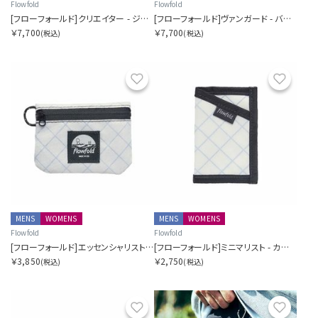
Flowfold
Flowfold
[フローフォールド]クリエイター - ジッパーポーチウォレット
[フローフォールド]ヴァンガード - バイフォールドウォレット
￥7,700
￥7,700
(税込)
(税込)
お気に入り
お気に
MENS
WOMENS
MENS
WOMENS
Flowfold
Flowfold
[フローフォールド]エッセンシャリスト - ミニポーチ
[フローフォールド]ミニマリスト - カードホルダーウォレット
￥3,850
￥2,750
(税込)
(税込)
お気に入り
お気に