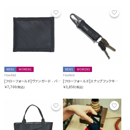
お気に入り
お気に
MENS
WOMENS
MENS
WOMENS
Flowfold
Flowfold
[フローフォールド]ヴァンガード - バイフォールドウォレット
[フローフォールド]スナップフックキーチェーン
￥7,700
￥3,850
(税込)
(税込)
お気に入り
お気に