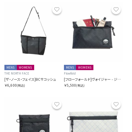
お気に入り
お気に
MENS
WOMENS
MENS
WOMENS
THE NORTH FACE
Flowfold
[ザ・ノース・フェイス]BCサコッシュ
[フローフォールド]ヴォイジャー - ジッパーポーチ - M
￥6,600
￥5,500
(税込)
(税込)
お気に入り
お気に