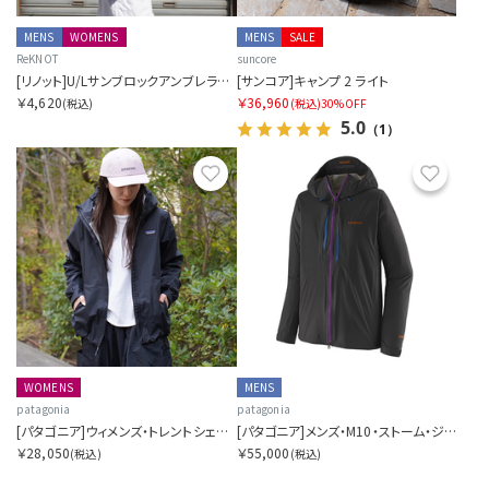
MENS
WOMENS
MENS
SALE
ReKNOT
suncore
[リノット]U/Lサンブロックアンブレラエアー
[サンコア]キャンプ 2 ライト
￥4,620
￥36,960
(税込)
(税込)
30%OFF
5.0
（1）
お気に入り
お気に
WOMENS
MENS
patagonia
patagonia
[パタゴニア]ウィメンズ・トレントシェル・3L・レイン・ジャケット
[パタゴニア]メンズ・M10・ストーム・ジャケット
￥28,050
￥55,000
(税込)
(税込)