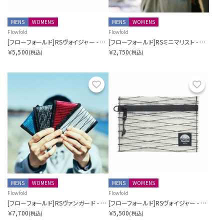
MENS
WOMENS
MENS
WOMENS
Flowfold
Flowfold
[フローフォールド]RSヴォイジャー - ジッパーポーチ - M
[フローフォールド]RSミニマリスト - カードホルダーウォレット
￥5,500
￥2,750
(税込)
(税込)
お気に入り
お気に
MENS
WOMENS
MENS
WOMENS
Flowfold
Flowfold
[フローフォールド]RSヴァンガード - バイフォールドウォレット
[フローフォールド]RSヴォイジャー - ジッパーポーチ - M
￥7,700
￥5,500
(税込)
(税込)