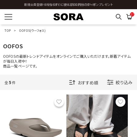
新規会員登録 ※今ならすぐに使える500円分のクーポンプレゼント
全国送料0円 ※3,980円以上のご購入時
27
サイズを指定する
TOP
OOFOS(ウーフォス)
OOFOS
OOFOSの最新トレンドアイテムをオンラインでご購入いただけます。新着アイテム
在庫を指定する
が毎日入荷中！
商品一覧ページです。
5
絞り込み
全
件
商品ステータスを指定する
お気に入り
お気に
表示順を指定する