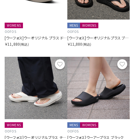
WOMENS
MENS
WOMENS
表示件数を指定する
OOFOS
OOFOS
[ウーフォス]ウーオリジナル プラス ドリフトウッド
[ウーフォス]ウーオリジナルプラス ブラック
￥11,880
￥11,880
(税込)
(税込)
カラー展開を指定する
お気に入り
お気に
1色
全色
商品表示を指定する
2分割
WOMENS
MENS
WOMENS
3分割
OOFOS
OOFOS
[ウーフォス]ウーオリジナルプラス チョーク
[ウーフォス]ウーアープラス ブラック