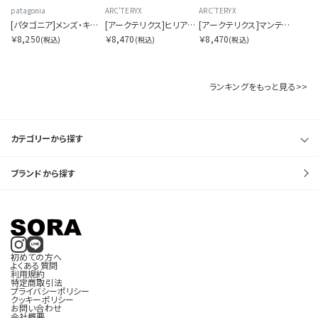
patagonia
ARC'TERYX
ARC'TERYX
[パタゴニア]メンズ・キャプリーン・クール・デイリー・シャツ（ハット・トリッパー）
[アークテリクス]ヒリアド クロスボディ
[アークテリクス]マンティス 2 ウエストパック
￥8,250
￥8,470
￥8,470
(税込)
(税込)
(税込)
ランキングをもっと見る>>
カテゴリーから探す
ブランドから探す
初めての方へ
よくある質問
利用規約
特定商取引法
プライバシーポリシー
クッキーポリシー
お問い合わせ
会社概要