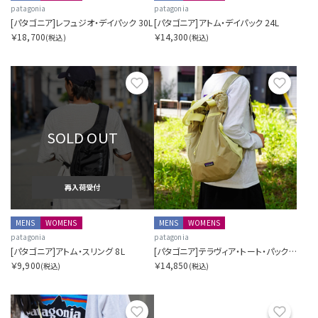
patagonia
patagonia
[パタゴニア]レフュジオ・デイパック 30L
[パタゴニア]アトム・デイパック 24L
￥18,700
￥14,300
(税込)
(税込)
お気に入り
お気に
SOLD OUT
再入荷受付
MENS
WOMENS
MENS
WOMENS
patagonia
patagonia
[パタゴニア]アトム・スリング 8L
[パタゴニア]テラヴィア・トート・パック 24L
￥9,900
￥14,850
(税込)
(税込)
お気に入り
お気に