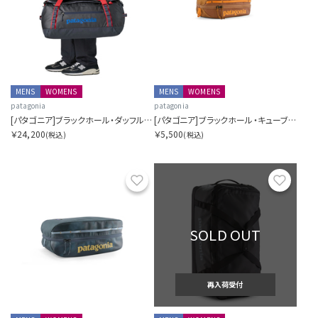
MENS
WOMENS
MENS
WOMENS
patagonia
patagonia
[パタゴニア]ブラックホール・ダッフル 55L
[パタゴニア]ブラックホール・キューブ 3L
￥24,200
￥5,500
(税込)
(税込)
お気に入り
お気に
SOLD OUT
再入荷受付