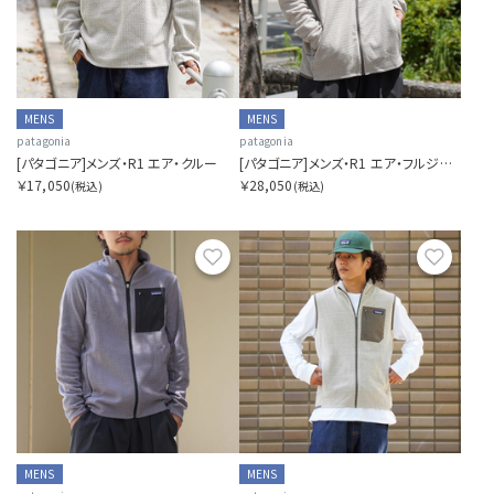
MENS
MENS
patagonia
patagonia
[パタゴニア]メンズ・R1 エア・クルー
[パタゴニア]メンズ・R1 エア・フルジップ・フーディ
￥17,050
￥28,050
(税込)
(税込)
お気に入り
お気に
MENS
MENS