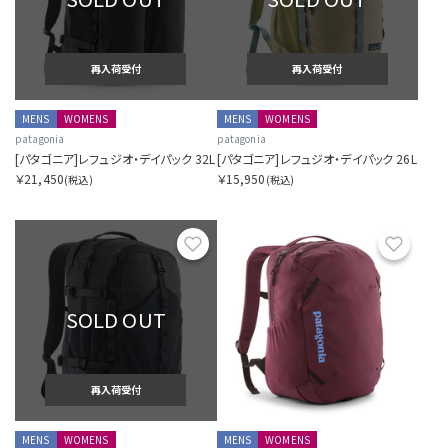
再入荷受付
再入荷受付
MENS
WOMENS
MENS
WOMENS
patagonia
patagonia
[パタゴニア]レフュジオ・デイパック 32L
[パタゴニア]レフュジオ・デイパック 26L
￥21,450
￥15,950
(税込)
(税込)
お気に入り
お気に
SOLD OUT
再入荷受付
MENS
WOMENS
MENS
WOMENS