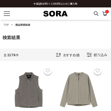
全国送料0円 ※3,980円以上のご購入時
0
TOP
商品検索結果
検索結果
2176
絞り込み
全
件
お気に入り
お気に