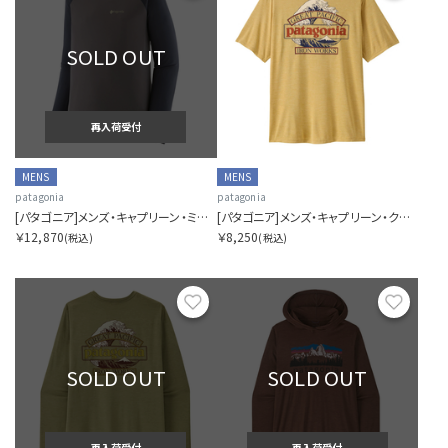
SOLD OUT
再入荷受付
MENS
MENS
patagonia
patagonia
[パタゴニア]メンズ・キャプリーン・ミッドウェイト・クルー
[パタゴニア]メンズ・キャプリーン・クール・デイリー・シャツ（グレート・ウェーブス）
￥12,870
￥8,250
(税込)
(税込)
お気に入り
お気に
SOLD OUT
SOLD OUT
再入荷受付
再入荷受付