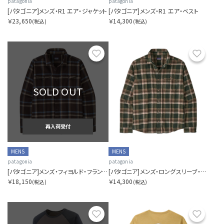
patagonia
patagonia
[パタゴニア]メンズ・R1 エア・ジャケット
[パタゴニア]メンズ・R1 エア・ベスト
￥23,650
￥14,300
(税込)
(税込)
お気に入り
お気に
SOLD OUT
再入荷受付
MENS
MENS
patagonia
patagonia
[パタゴニア]メンズ・フィヨルド・フランネル・シャツ
[パタゴニア]メンズ・ロングスリーブ・ライトウェイト・フィヨルド・フランネル・シャツ
￥18,150
￥14,300
(税込)
(税込)
お気に入り
お気に