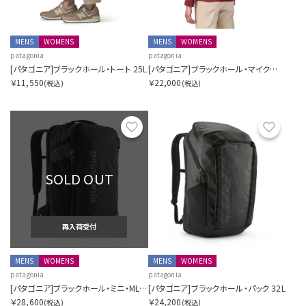
MENS
WOMENS
MENS
WOMENS
patagonia
patagonia
[パタゴニア]ブラックホール・トート 25L
[パタゴニア]ブラックホール・マイクロ・MLC 22L
￥11,550
￥22,000
(税込)
(税込)
お気に入り
お気に
SOLD OUT
再入荷受付
MENS
WOMENS
MENS
WOMENS
patagonia
patagonia
[パタゴニア]ブラックホール・ミニ・MLC 30L
[パタゴニア]ブラックホール・パック 32L
￥28,600
￥24,200
(税込)
(税込)