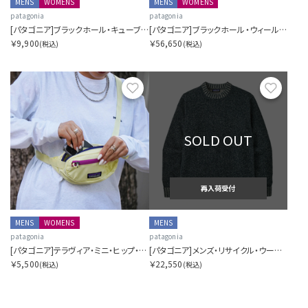
MENS
WOMENS
MENS
WOMENS
patagonia
patagonia
[パタゴニア]ブラックホール・キューブ 14L
[パタゴニア]ブラックホール・ウィールド・ダッフル 70L
￥9,900
￥56,650
(税込)
(税込)
お気に入り
お気に
SOLD OUT
再入荷受付
MENS
WOMENS
MENS
patagonia
patagonia
[パタゴニア]テラヴィア・ミニ・ヒップ・パック 1L
[パタゴニア]メンズ・リサイクル・ウールブレンド・セーター
￥5,500
￥22,550
(税込)
(税込)