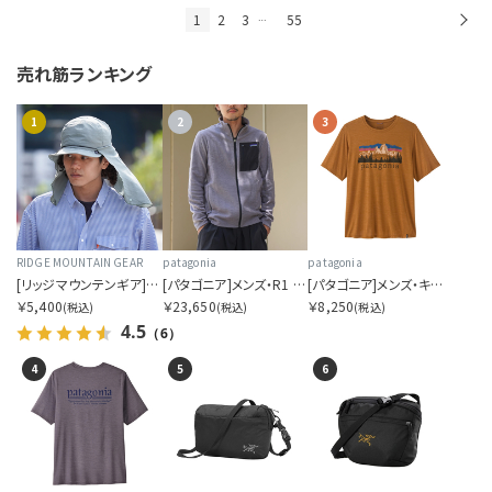
1
2
3
55
次
…
売れ筋ランキング
1
2
3
RIDGE MOUNTAIN GEAR
patagonia
patagonia
[リッジマウンテンギア]サンシェード 2026
[パタゴニア]メンズ・R1 エア・ジャケット
[パタゴニア]メンズ・キャプリーン・クール・デイリー・シャツ（フィッツロイ・フットヒルズ）
￥5,400
￥23,650
￥8,250
(税込)
(税込)
(税込)
4.5
（6）
4
5
6