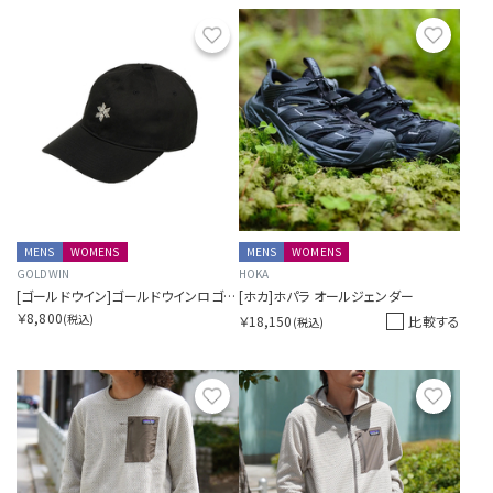
お気に入り
お気に
MENS
WOMENS
MENS
WOMENS
GOLDWIN
HOKA
[ゴールドウイン]ゴールドウインロゴコットンキャップ
[ホカ]ホパラ オールジェンダー
￥8,800
(税込)
￥18,150
比較する
(税込)
お気に入り
お気に