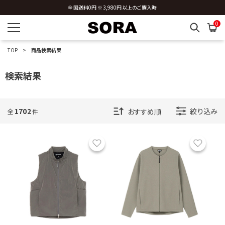
全国送料0円 ※3,980円以上のご購入時
0
TOP
商品検索結果
検索結果
1702
絞り込み
全
件
お気に入り
お気に