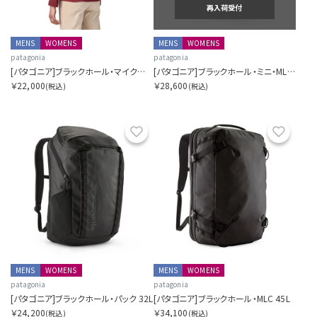
再入荷受付
MENS
WOMENS
MENS
WOMENS
patagonia
patagonia
[パタゴニア]ブラックホール・マイクロ・MLC 22L
[パタゴニア]ブラックホール・ミニ・MLC 30L
￥22,000
￥28,600
(税込)
(税込)
お気に入り
お気に
MENS
WOMENS
MENS
WOMENS
patagonia
patagonia
[パタゴニア]ブラックホール・パック 32L
[パタゴニア]ブラックホール・MLC 45L
￥24,200
￥34,100
(税込)
(税込)