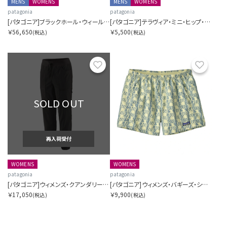
MENS
WOMENS
MENS
WOMENS
patagonia
patagonia
[パタゴニア]ブラックホール・ウィールド・ダッフル 70L
[パタゴニア]テラヴィア・ミニ・ヒップ・パック 1L
￥56,650
￥5,500
(税込)
(税込)
お気に入り
お気に
SOLD OUT
再入荷受付
WOMENS
WOMENS
patagonia
patagonia
[パタゴニア]ウィメンズ・クアンダリー・ジョガーズ
[パタゴニア]ウィメンズ・バギーズ・ショーツ ５インチ
￥17,050
￥9,900
(税込)
(税込)