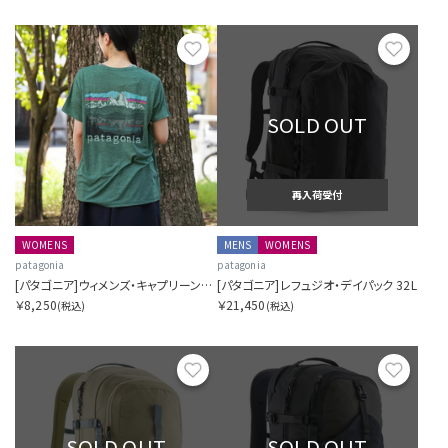
お気に入り
お気に
SOLD OUT
再入荷受付
WOMENS
MENS
WOMENS
patagonia
patagonia
[パタゴニア]ウィメンズ・キャプリーン・クール・デイリー・シャツ（フィッツロイ・フットヒルズ）
[パタゴニア]レフュジオ・デイパック 32L
￥8,250
￥21,450
(税込)
(税込)
お気に入り
お気に
SOLD OUT
SOLD OUT