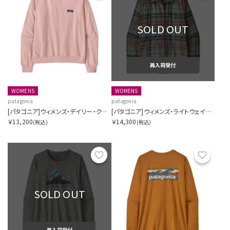
SOLD OUT
再入荷受付
WOMENS
WOMENS
patagonia
patagonia
[パタゴニア]ウィメンズ・デイリー・クルー
[パタゴニア]ウィメンズ・ライトウェイト・フィヨルド・フランネル・シャツ
￥13,200
￥14,300
(税込)
(税込)
お気に入り
お気に
SOLD OUT
再入荷受付