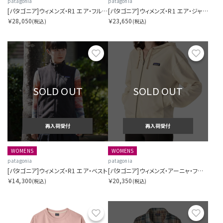
patagonia
patagonia
[パタゴニア]ウィメンズ・R1 エア・フルジップ・フーディ
[パタゴニア]ウィメンズ・R1 エア・ジャケット
￥28,050
￥23,650
(税込)
(税込)
お気に入り
お気に
SOLD OUT
SOLD OUT
再入荷受付
再入荷受付
WOMENS
WOMENS
patagonia
patagonia
[パタゴニア]ウィメンズ・R1 エア・ベスト
[パタゴニア]ウィメンズ・アーニャ・フルジップ・フーディ
￥14,300
￥20,350
(税込)
(税込)
お気に入り
お気に