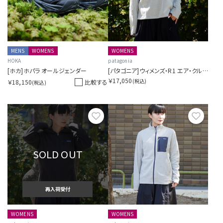
MENS
WOMENS
WOMENS
HOKA
patagonia
[ホカ]ホパラ オールジェンダー
[パタゴニア]ウィメンズ・R1 エア・クルー
￥17,050
(税込)
￥18,150
比較する
(税込)
お気に入り
お気に
SOLD OUT
再入荷受付
WOMENS
WOMENS