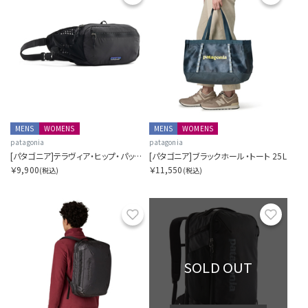
MENS
WOMENS
MENS
WOMENS
patagonia
patagonia
[パタゴニア]テラヴィア・ヒップ・パック 4L
[パタゴニア]ブラックホール・トート 25L
￥9,900
￥11,550
(税込)
(税込)
お気に入り
お気に
SOLD OUT