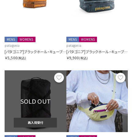
MENS
WOMENS
MENS
WOMENS
patagonia
patagonia
[パタゴニア]ブラックホール・キューブ 3L
[パタゴニア]ブラックホール・キューブ 14L
￥5,500
￥9,900
(税込)
(税込)
お気に入り
お気に
SOLD OUT
再入荷受付