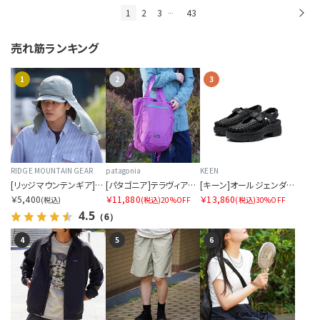
1
2
3
43
次
…
売れ筋ランキング
1
2
3
RIDGE MOUNTAIN GEAR
patagonia
KEEN
[リッジマウンテンギア]サンシェード 2026
[パタゴニア]テラヴィア・トート・パック 24L
[キーン]オールジェンダー ユニーク PLT メリージェーン
￥5,400
￥11,880
￥13,860
(税込)
(税込)
20%OFF
(税込)
30%OFF
4.5
（6）
4
5
6