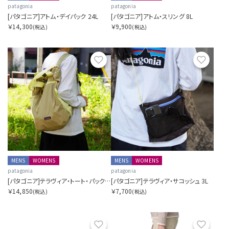
patagonia
patagonia
[パタゴニア]アトム・デイパック 24L
[パタゴニア]アトム・スリング 8L
￥14,300
￥9,900
(税込)
(税込)
お気に入り
お気に
MENS
WOMENS
MENS
WOMENS
patagonia
patagonia
[パタゴニア]テラヴィア・トート・パック 24L
[パタゴニア]テラヴィア・サコッシュ 3L
￥14,850
￥7,700
(税込)
(税込)
お気に入り
お気に