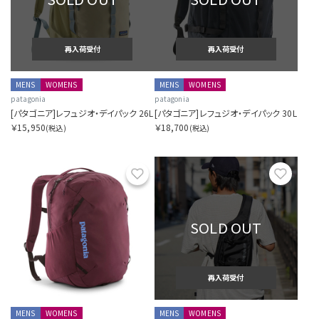
再入荷受付
再入荷受付
MENS
WOMENS
MENS
WOMENS
patagonia
patagonia
[パタゴニア]レフュジオ・デイパック 26L
[パタゴニア]レフュジオ・デイパック 30L
￥15,950
￥18,700
(税込)
(税込)
お気に入り
お気に
SOLD OUT
再入荷受付
MENS
WOMENS
MENS
WOMENS