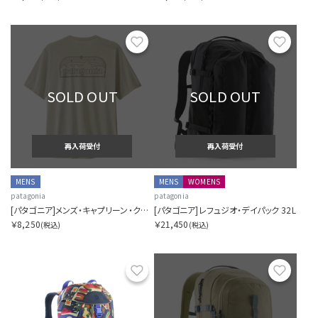
お気に入り
お気に
SOLD OUT
SOLD OUT
再入荷受付
再入荷受付
MENS
MENS
WOMENS
patagonia
patagonia
[パタゴニア]メンズ・キャプリーン・クール・デイリー・シャツ（P-6 コスモス）
[パタゴニア]レフュジオ・デイパック 32L
￥8,250
￥21,450
(税込)
(税込)
お気に入り
お気に