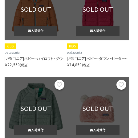
SOLD OUT
SOLD OUT
再入荷受付
再入荷受付
KIDS
KIDS
patagonia
patagonia
[パタゴニア]ベビー・ハイロフト・ダウン・セーター・フーディ
[パタゴニア]ベビー・ダウン・セーター・ベスト
￥22,550
￥14,850
(税込)
(税込)
お気に入り
お気に
SOLD OUT
SOLD OUT
再入荷受付
再入荷受付