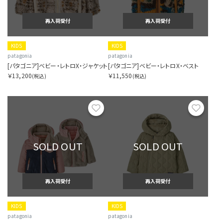
再入荷受付
再入荷受付
KIDS
KIDS
patagonia
patagonia
[パタゴニア]ベビー・レトロX・ジャケット
[パタゴニア]ベビー・レトロX・ベスト
￥13,200
￥11,550
(税込)
(税込)
お気に入り
お気に
SOLD OUT
SOLD OUT
再入荷受付
再入荷受付
KIDS
KIDS
patagonia
patagonia