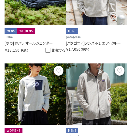
MENS
WOMENS
MENS
HOKA
patagonia
[ホカ]ホパラ オールジェンダー
[パタゴニア]メンズ・R1 エア・クルー
￥17,050
(税込)
￥18,150
比較する
(税込)
お気に入り
お気に
WOMENS
MENS