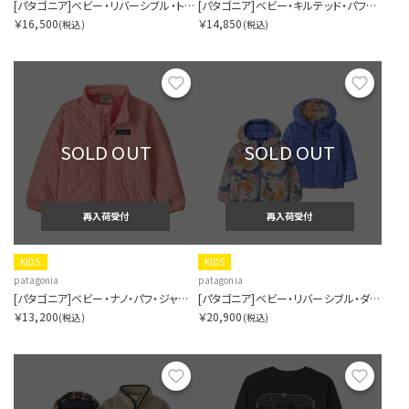
[パタゴニア]ベビー・リバーシブル・トリブルズ・フーディ
[パタゴニア]ベビー・キルテッド・パフ・ジャケット
￥16,500
￥14,850
(税込)
(税込)
お気に入り
お気に
SOLD OUT
SOLD OUT
再入荷受付
再入荷受付
KIDS
KIDS
patagonia
patagonia
[パタゴニア]ベビー・ナノ・パフ・ジャケット
[パタゴニア]ベビー・リバーシブル・ダウン・セーター・フーディ
￥13,200
￥20,900
(税込)
(税込)
お気に入り
お気に