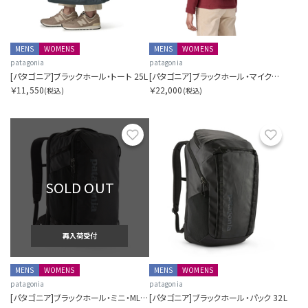
MENS
WOMENS
MENS
WOMENS
patagonia
patagonia
[パタゴニア]ブラックホール・トート 25L
[パタゴニア]ブラックホール・マイクロ・MLC 22L
￥11,550
￥22,000
(税込)
(税込)
お気に入り
お気に
SOLD OUT
再入荷受付
MENS
WOMENS
MENS
WOMENS
patagonia
patagonia
[パタゴニア]ブラックホール・ミニ・MLC 30L
[パタゴニア]ブラックホール・パック 32L