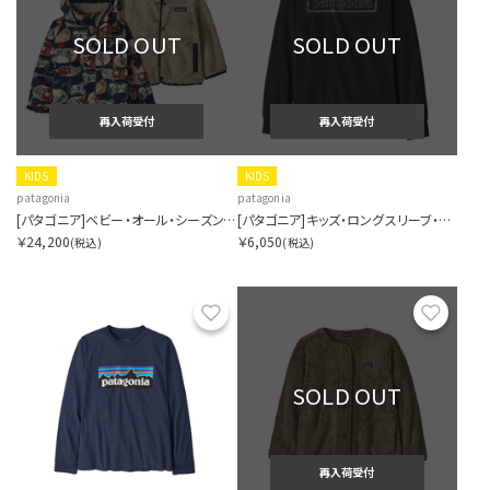
SOLD OUT
SOLD OUT
再入荷受付
再入荷受付
KIDS
KIDS
patagonia
patagonia
[パタゴニア]ベビー・オール・シーズンズ・スリーインワン・ジャケット
[パタゴニア]キッズ・ロングスリーブ・グラフィック・Tシャツ
￥24,200
￥6,050
(税込)
(税込)
お気に入り
お気に
SOLD OUT
再入荷受付