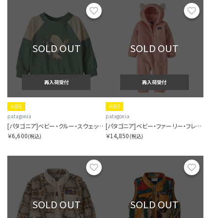
お気に入り
お気に
SOLD OUT
SOLD OUT
再入荷受付
再入荷受付
KIDS
KIDS
patagonia
patagonia
[パタゴニア]ベビー・クルー・スウェットシャツ
[パタゴニア]ベビー・ファーリー・フレンズ・バンティング
￥6,600
￥14,850
(税込)
(税込)
お気に入り
お気に
SOLD OUT
SOLD OUT