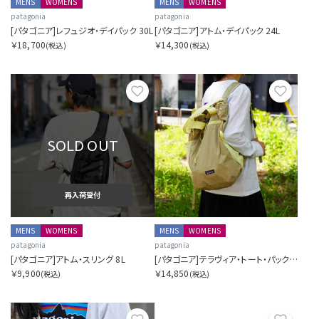
MENS
WOMENS
MENS
WOMENS
patagonia
patagonia
[パタゴニア]レフュジオ・デイパック 30L
[パタゴニア]アトム・デイパック 24L
￥18,700
￥14,300
(税込)
(税込)
お気に入り
お気に
SOLD OUT
再入荷受付
MENS
WOMENS
MENS
WOMENS
patagonia
patagonia
[パタゴニア]アトム・スリング 8L
[パタゴニア]テラヴィア・トート・パック 24L
￥9,900
￥14,850
(税込)
(税込)