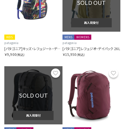
SOLD OUT
再入荷受付
KIDS
MENS
WOMENS
patagonia
patagonia
[パタゴニア]キッズ・レフュジート・デイパック 12L
[パタゴニア]レフュジオ・デイパック 26L
￥9,900
￥15,950
(税込)
(税込)
お気に入り
お気に
SOLD OUT
再入荷受付