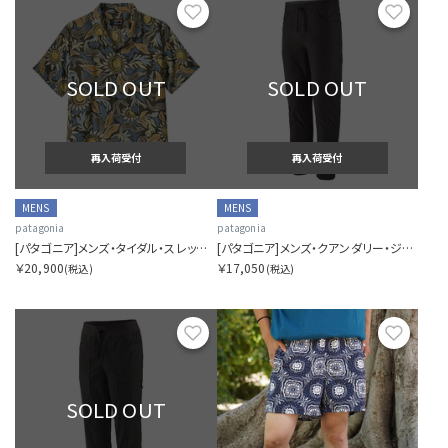
お気に入り
お気に
SOLD OUT
SOLD OUT
再入荷受付
再入荷受付
MENS
MENS
patagonia
patagonia
[パタゴニア]メンズ・タイダル・スレッズ・シャツ
[パタゴニア]メンズ・クアンダリー・ジョガーズ
￥20,900
￥17,050
(税込)
(税込)
お気に入り
お気に
SOLD OUT