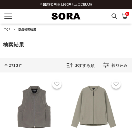
新規会員登録 ※今ならすぐに使える500円分のクーポンプレゼント
0
TOP
商品検索結果
検索結果
2712
絞り込み
全
件
お気に入り
お気に