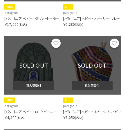
KIDS
KIDS
patagonia
patagonia
[パタゴニア]ベビー・ダウン・セーター
[パタゴニア]ベビー・ファーリー・フレンズ・ハット
￥17,050
￥5,280
(税込)
(税込)
お気に入り
お気に
SOLD OUT
SOLD OUT
再入荷受付
再入荷受付
KIDS
KIDS
patagonia
patagonia
[パタゴニア]ベビー・ロゴ・ビーニー
[パタゴニア]ベビー・リバーシブル・ビーニー
￥4,400
￥6,050
(税込)
(税込)