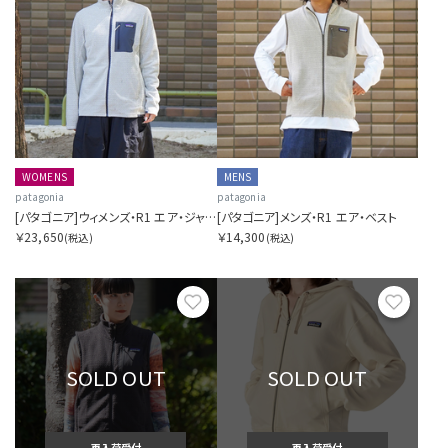
WOMENS
MENS
patagonia
patagonia
[パタゴニア]ウィメンズ・R1 エア・ジャケット
[パタゴニア]メンズ・R1 エア・ベスト
￥23,650
￥14,300
(税込)
(税込)
お気に入り
お気に
SOLD OUT
SOLD OUT
再入荷受付
再入荷受付