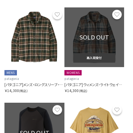
お気に入り
お気に
SOLD OUT
再入荷受付
MENS
WOMENS
patagonia
patagonia
[パタゴニア]メンズ・ロングスリーブ・ライトウェイト・フィヨルド・フランネル・シャツ
[パタゴニア]ウィメンズ・ライトウェイト・フィヨルド・フランネル・シャツ
￥14,300
￥14,300
(税込)
(税込)
お気に入り
お気に
SOLD OUT