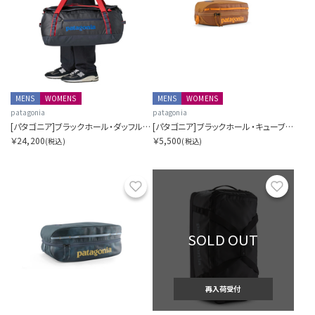
MENS
WOMENS
MENS
WOMENS
patagonia
patagonia
[パタゴニア]ブラックホール・ダッフル 55L
[パタゴニア]ブラックホール・キューブ 3L
￥24,200
￥5,500
(税込)
(税込)
お気に入り
お気に
SOLD OUT
再入荷受付