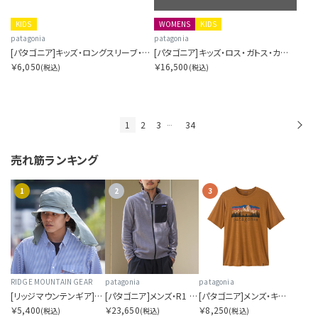
KIDS
WOMENS
KIDS
patagonia
patagonia
[パタゴニア]キッズ・ロングスリーブ・P-6 ロゴ・Tシャツ
[パタゴニア]キッズ・ロス・ガトス・カーディガン
￥6,050
￥16,500
(税込)
(税込)
1
2
3
34
次
…
売れ筋ランキング
1
2
3
RIDGE MOUNTAIN GEAR
patagonia
patagonia
[リッジマウンテンギア]サンシェード 2026
[パタゴニア]メンズ・R1 エア・ジャケット
[パタゴニア]メンズ・キャプリーン・クール・デイリー・シャツ（フィッツロイ・フットヒルズ）
￥5,400
￥23,650
￥8,250
(税込)
(税込)
(税込)