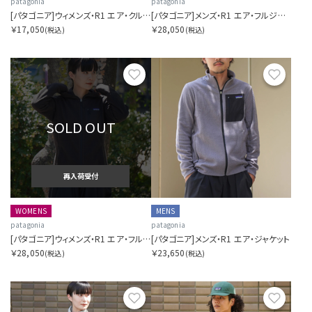
patagonia
patagonia
[パタゴニア]ウィメンズ・R1 エア・クルー
[パタゴニア]メンズ・R1 エア・フルジップ・フーディ
￥17,050
￥28,050
(税込)
(税込)
お気に入り
お気に
SOLD OUT
再入荷受付
WOMENS
MENS
patagonia
patagonia
[パタゴニア]ウィメンズ・R1 エア・フルジップ・フーディ
[パタゴニア]メンズ・R1 エア・ジャケット
￥28,050
￥23,650
(税込)
(税込)
お気に入り
お気に