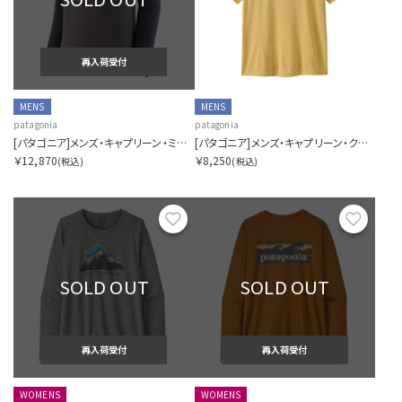
再入荷受付
MENS
MENS
patagonia
patagonia
[パタゴニア]メンズ・キャプリーン・ミッドウェイト・クルー
[パタゴニア]メンズ・キャプリーン・クール・デイリー・シャツ（グレート・ウェーブス）
￥12,870
￥8,250
(税込)
(税込)
お気に入り
お気に
SOLD OUT
SOLD OUT
再入荷受付
再入荷受付
WOMENS
WOMENS