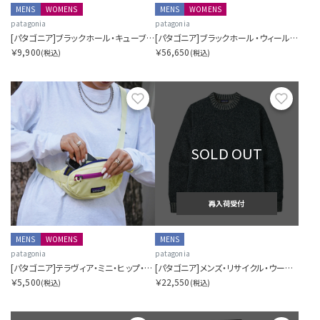
MENS
WOMENS
MENS
WOMENS
patagonia
patagonia
[パタゴニア]ブラックホール・キューブ 14L
[パタゴニア]ブラックホール・ウィールド・ダッフル 70L
￥9,900
￥56,650
(税込)
(税込)
お気に入り
お気に
SOLD OUT
再入荷受付
MENS
WOMENS
MENS
patagonia
patagonia
[パタゴニア]テラヴィア・ミニ・ヒップ・パック 1L
[パタゴニア]メンズ・リサイクル・ウールブレンド・セーター
￥5,500
￥22,550
(税込)
(税込)