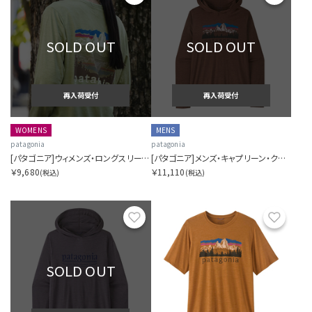
SOLD OUT
SOLD OUT
再入荷受付
再入荷受付
WOMENS
MENS
patagonia
patagonia
[パタゴニア]ウィメンズ・ロングスリーブ・キャプリーン・クール・デイリー・シャツ（フィッツロイ・フットヒルズ）
[パタゴニア]メンズ・キャプリーン・クール・デイリー・フーディ（フィッツロイ・フットヒルズ）
￥9,680
￥11,110
(税込)
(税込)
お気に入り
お気に
SOLD OUT