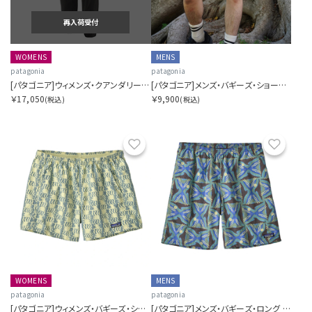
再入荷受付
WOMENS
MENS
patagonia
patagonia
[パタゴニア]ウィメンズ・クアンダリー・ジョガーズ
[パタゴニア]メンズ・バギーズ・ショーツ ５インチ
￥17,050
￥9,900
(税込)
(税込)
お気に入り
お気に
WOMENS
MENS
patagonia
patagonia
[パタゴニア]ウィメンズ・バギーズ・ショーツ ５インチ
[パタゴニア]メンズ・バギーズ・ロング ７インチ