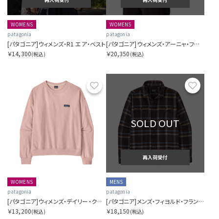
WOMENS
WOMENS
patagonia
patagonia
[パタゴニア]ウィメンズ・R1 エア・ベスト
[パタゴニア]ウィメンズ・アーニャ・フルジップ・フーディ
￥14,300
￥20,350
(税込)
(税込)
お気に入り
お気に
SOLD OUT
再入荷受付
WOMENS
MENS
patagonia
patagonia
[パタゴニア]ウィメンズ・デイリー・クルー
[パタゴニア]メンズ・フィヨルド・フランネル・シャツ
￥13,200
￥18,150
(税込)
(税込)