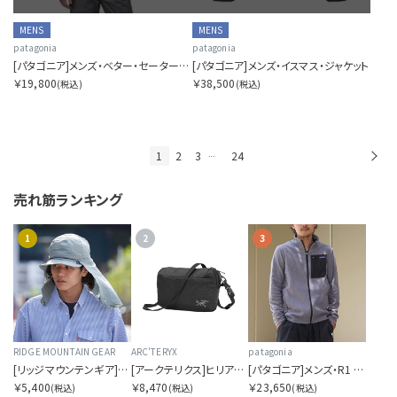
MENS
MENS
patagonia
patagonia
[パタゴニア]メンズ・ベター・セーター・ベスト
[パタゴニア]メンズ・イスマス・ジャケット
￥19,800
￥38,500
(税込)
(税込)
1
2
3
24
次
…
売れ筋ランキング
1
2
3
RIDGE MOUNTAIN GEAR
ARC'TERYX
patagonia
[リッジマウンテンギア]サンシェード 2026
[アークテリクス]ヒリアド クロスボディ
[パタゴニア]メンズ・R1 エア・ジャケット
￥5,400
￥8,470
￥23,650
(税込)
(税込)
(税込)