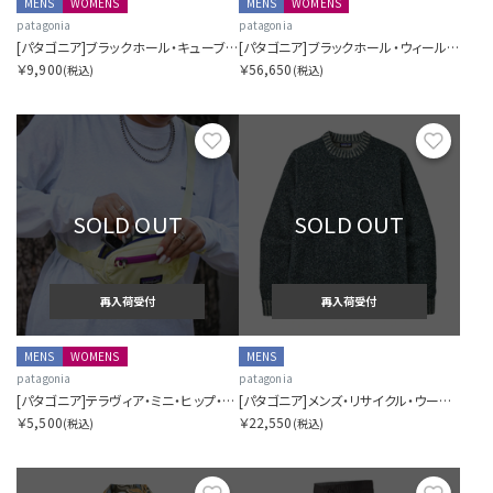
MENS
WOMENS
MENS
WOMENS
patagonia
patagonia
[パタゴニア]ブラックホール・キューブ 14L
[パタゴニア]ブラックホール・ウィールド・ダッフル 70L
￥9,900
￥56,650
(税込)
(税込)
お気に入り
お気に
SOLD OUT
SOLD OUT
再入荷受付
再入荷受付
MENS
WOMENS
MENS
patagonia
patagonia
[パタゴニア]テラヴィア・ミニ・ヒップ・パック 1L
[パタゴニア]メンズ・リサイクル・ウールブレンド・セーター
￥5,500
￥22,550
(税込)
(税込)