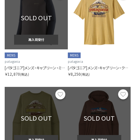
SOLD OUT
再入荷受付
MENS
MENS
patagonia
patagonia
[パタゴニア]メンズ・キャプリーン・ミッドウェイト・クルー
[パタゴニア]メンズ・キャプリーン・クール・デイリー・シャツ（グレート・ウェーブス）
￥12,870
￥8,250
(税込)
(税込)
お気に入り
お気に
SOLD OUT
SOLD OUT
再入荷受付
再入荷受付