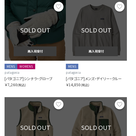
お気に入り
お気に
SOLD OUT
SOLD OUT
再入荷受付
再入荷受付
MENS
WOMENS
MENS
patagonia
patagonia
[パタゴニア]シンチラ・グローブ
[パタゴニア]メンズ・デイリー・クルー
￥7,260
￥14,850
(税込)
(税込)
お気に入り
お気に
SOLD OUT
SOLD OUT