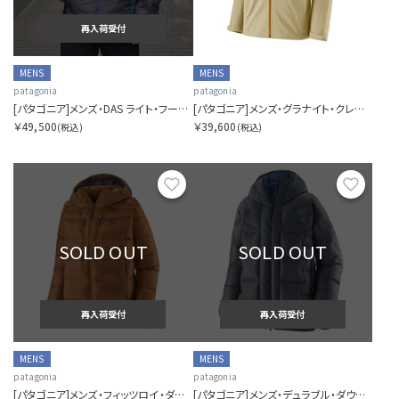
再入荷受付
MENS
MENS
patagonia
patagonia
[パタゴニア]メンズ・DAS ライト・フーディ
[パタゴニア]メンズ・グラナイト・クレスト・レイン・ジャケット
￥49,500
￥39,600
(税込)
(税込)
お気に入り
お気に
SOLD OUT
SOLD OUT
再入荷受付
再入荷受付
MENS
MENS
patagonia
patagonia
[パタゴニア]メンズ・フィッツロイ・ダウン・フーディ
[パタゴニア]メンズ・デュラブル・ダウン・パーカ