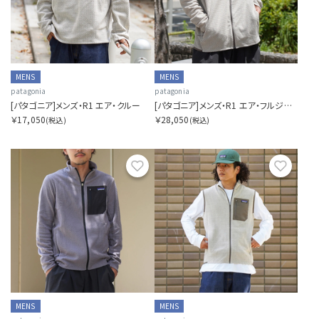
MENS
MENS
patagonia
patagonia
[パタゴニア]メンズ・R1 エア・クルー
[パタゴニア]メンズ・R1 エア・フルジップ・フーディ
￥17,050
￥28,050
(税込)
(税込)
お気に入り
お気に
MENS
MENS