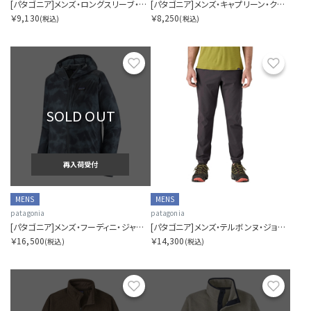
[パタゴニア]メンズ・ロングスリーブ・キャプリーン・クール・トレイル・シャツ（ストラタピークス）
[パタゴニア]メンズ・キャプリーン・クール・トレイル・シャツ（ストラタピークス）
￥9,130
￥8,250
(税込)
(税込)
お気に入り
お気に
SOLD OUT
再入荷受付
MENS
MENS
patagonia
patagonia
[パタゴニア]メンズ・フーディニ・ジャケット
[パタゴニア]メンズ・テルボンヌ・ジョガーズ
￥16,500
￥14,300
(税込)
(税込)
お気に入り
お気に