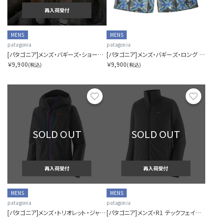
再入荷受付
MENS
MENS
patagonia
patagonia
[パタゴニア]メンズ・バギーズ・ショーツ ５インチ
[パタゴニア]メンズ・バギーズ・ロング ７インチ
￥9,900
￥9,900
(税込)
(税込)
お気に入り
お気に
SOLD OUT
SOLD OUT
再入荷受付
再入荷受付
MENS
MENS
patagonia
patagonia
[パタゴニア]メンズ・トリオレット・ジャケット
[パタゴニア]メンズ・R1 テックフェイス・ジャケット