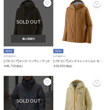
お気に入り
お気に
SOLD OUT
再入荷受付
MENS
MENS
patagonia
patagonia
[パタゴニア]メンズ・インサレーテッド・ボルダー・フォーク・レイン・ジャケット
[パタゴニア]メンズ・トレントシェル 3L・レイン・ジャケット
￥46,750
￥28,050
(税込)
(税込)
お気に入り
お気に
SOLD OUT