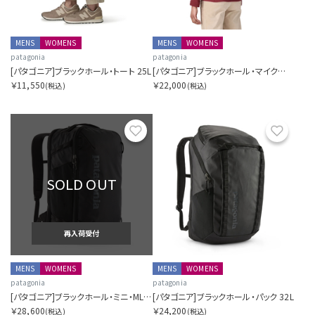
MENS
WOMENS
MENS
WOMENS
patagonia
patagonia
[パタゴニア]ブラックホール・トート 25L
[パタゴニア]ブラックホール・マイクロ・MLC 22L
￥11,550
￥22,000
(税込)
(税込)
お気に入り
お気に
SOLD OUT
再入荷受付
MENS
WOMENS
MENS
WOMENS
patagonia
patagonia
[パタゴニア]ブラックホール・ミニ・MLC 30L
[パタゴニア]ブラックホール・パック 32L
￥28,600
￥24,200
(税込)
(税込)