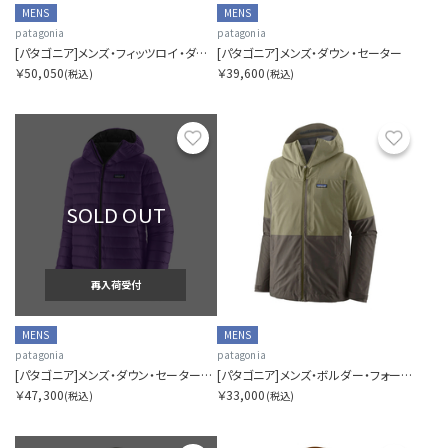
MENS
MENS
patagonia
patagonia
[パタゴニア]メンズ・フィッツロイ・ダウン・ジャケット
[パタゴニア]メンズ・ダウン・セーター
￥50,050
￥39,600
(税込)
(税込)
お気に入り
お気に
SOLD OUT
再入荷受付
MENS
MENS
patagonia
patagonia
[パタゴニア]メンズ・ダウン・セーター・フーディ
[パタゴニア]メンズ・ボルダー・フォーク・レイン・ジャケット
￥47,300
￥33,000
(税込)
(税込)