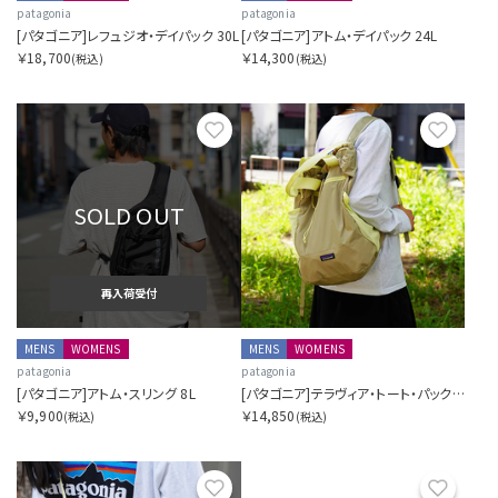
patagonia
patagonia
[パタゴニア]レフュジオ・デイパック 30L
[パタゴニア]アトム・デイパック 24L
￥18,700
￥14,300
(税込)
(税込)
お気に入り
お気に
SOLD OUT
再入荷受付
MENS
WOMENS
MENS
WOMENS
patagonia
patagonia
[パタゴニア]アトム・スリング 8L
[パタゴニア]テラヴィア・トート・パック 24L
￥9,900
￥14,850
(税込)
(税込)
お気に入り
お気に