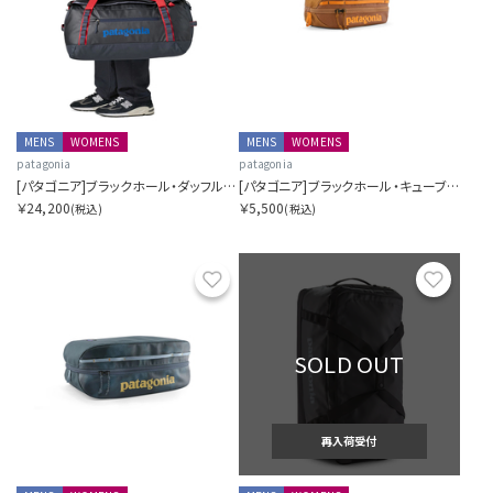
MENS
WOMENS
MENS
WOMENS
patagonia
patagonia
[パタゴニア]ブラックホール・ダッフル 55L
[パタゴニア]ブラックホール・キューブ 3L
￥24,200
￥5,500
(税込)
(税込)
お気に入り
お気に
SOLD OUT
再入荷受付