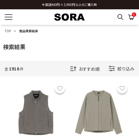
新規会員登録 ※今ならすぐに使える500円分のクーポンプレゼント
全国送料0円 ※3,980円以上のご購入時
0
TOP
商品検索結果
検索結果
1916
絞り込み
全
件
お気に入り
お気に