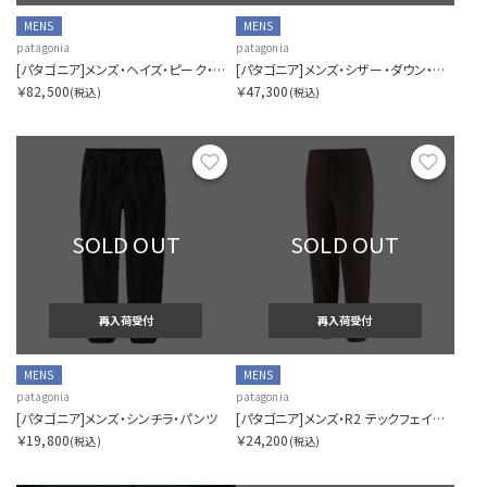
MENS
MENS
patagonia
patagonia
[パタゴニア]メンズ・ヘイズ・ピーク・スリーインワン・パーカ
[パタゴニア]メンズ・シザー・ダウン・フーディ・ジャケット
￥82,500
￥47,300
(税込)
(税込)
お気に入り
お気に
SOLD OUT
SOLD OUT
再入荷受付
再入荷受付
MENS
MENS
patagonia
patagonia
[パタゴニア]メンズ・シンチラ・パンツ
[パタゴニア]メンズ・R2 テックフェイス・パンツ
￥19,800
￥24,200
(税込)
(税込)