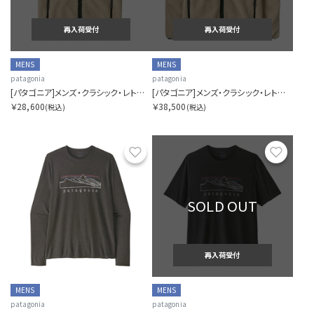
再入荷受付
再入荷受付
MENS
MENS
patagonia
patagonia
[パタゴニア]メンズ・クラシック・レトロX・ベスト
[パタゴニア]メンズ・クラシック・レトロX・ジャケット
￥28,600
￥38,500
(税込)
(税込)
お気に入り
お気に
SOLD OUT
再入荷受付
MENS
MENS
patagonia
patagonia