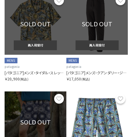
お気に入り
お気に
SOLD OUT
SOLD OUT
再入荷受付
再入荷受付
MENS
MENS
patagonia
patagonia
[パタゴニア]メンズ・タイダル・スレッズ・シャツ
[パタゴニア]メンズ・クアンダリー・ジョガーズ
￥20,900
￥17,050
(税込)
(税込)
お気に入り
お気に
SOLD OUT