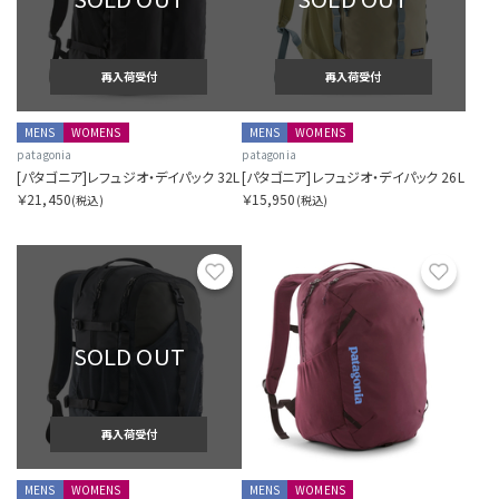
再入荷受付
再入荷受付
MENS
WOMENS
MENS
WOMENS
patagonia
patagonia
[パタゴニア]レフュジオ・デイパック 32L
[パタゴニア]レフュジオ・デイパック 26L
￥21,450
￥15,950
(税込)
(税込)
お気に入り
お気に
SOLD OUT
再入荷受付
MENS
WOMENS
MENS
WOMENS