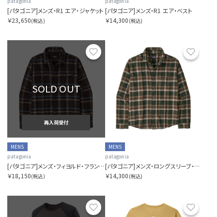
patagonia
patagonia
[パタゴニア]メンズ・R1 エア・ジャケット
[パタゴニア]メンズ・R1 エア・ベスト
￥23,650
￥14,300
(税込)
(税込)
お気に入り
お気に
SOLD OUT
再入荷受付
MENS
MENS
patagonia
patagonia
[パタゴニア]メンズ・フィヨルド・フランネル・シャツ
[パタゴニア]メンズ・ロングスリーブ・ライトウェイト・フィヨルド・フランネル・シャツ
￥18,150
￥14,300
(税込)
(税込)
お気に入り
お気に