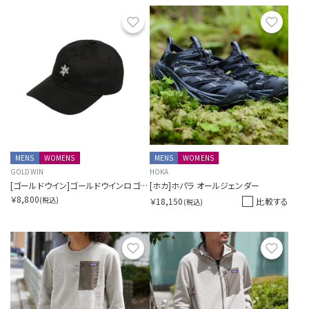
お気に入り
お気に
MENS
WOMENS
MENS
WOMENS
GOLDWIN
HOKA
[ゴールドウイン]ゴールドウインロゴコットンキャップ
[ホカ]ホパラ オールジェンダー
￥8,800
(税込)
￥18,150
比較する
(税込)
お気に入り
お気に