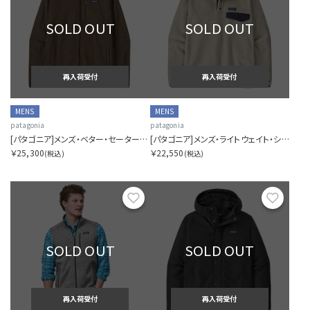
SOLD OUT
SOLD OUT
再入荷受付
再入荷受付
MENS
MENS
patagonia
patagonia
[パタゴニア]メンズ・ベター・セーター・ジャケット
[パタゴニア]メンズ・ライトウェイト・シンチラ・スナップT・プルオーバー
￥25,300
￥22,550
(税込)
(税込)
お気に入り
お気に
SOLD OUT
SOLD OUT
再入荷受付
再入荷受付