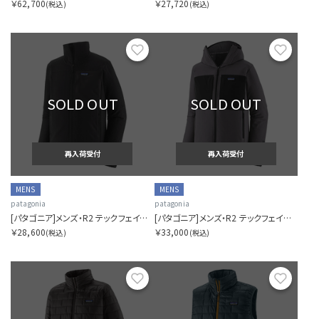
￥62,700
￥27,720
(税込)
(税込)
お気に入り
お気に
SOLD OUT
SOLD OUT
再入荷受付
再入荷受付
MENS
MENS
patagonia
patagonia
[パタゴニア]メンズ・R2 テックフェイス・ジャケット
[パタゴニア]メンズ・R2 テックフェイス・フーディ
￥28,600
￥33,000
(税込)
(税込)
お気に入り
お気に