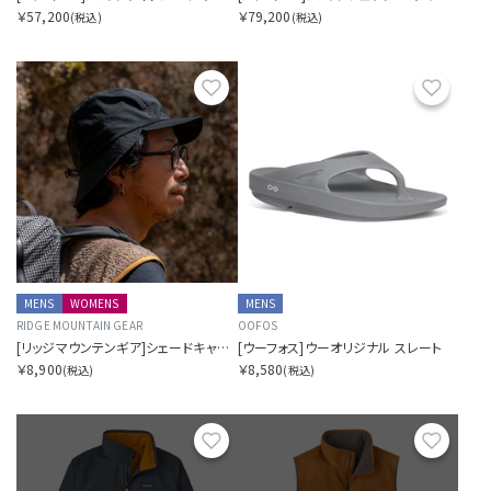
￥57,200
￥79,200
(税込)
(税込)
お気に入り
お気に
MENS
WOMENS
MENS
RIDGE MOUNTAIN GEAR
OOFOS
[リッジマウンテンギア]シェードキャップ
[ウーフォス]ウーオリジナル スレート
￥8,900
￥8,580
(税込)
(税込)
お気に入り
お気に