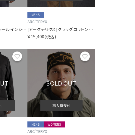
MENS
ARC'TERYX
[アークテリクス]コンシール インシュレーテッド ジャケット メンズ
[アークテリクス]クラッグ コットン ロングスリーブ メンズ
￥15,400
(税込)
お気に入り
お気に入り
OUT
SOLD OUT
付
再入荷受付
MENS
WOMENS
ARC'TERYX