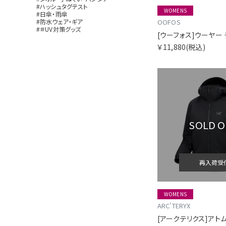
#ハッシュタグテスト
WOMENS
#日傘・雨傘
#防水ウェア・ギア
OOFOS
#＃UV対策グッズ
[ウーフォス]ウーヤー
￥11,880
(税込)
SOLD 
再入荷受
WOMENS
ARC'TERYX