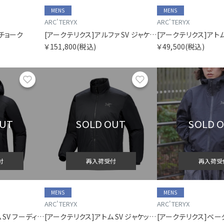
MENS
MENS
ARC'TERYX
ARC'TERYX
 チョーク
[アークテリクス]アルファ SV ジャケット メンズ
￥151,800
(税込)
￥49,500
(税込)
お気に入り
お気に入り
OUT
SOLD OUT
SOLD 
付
再入荷受付
再入荷受
MENS
MENS
ARC'TERYX
ARC'TERYX
[アークテリクス]アトム SV フーディ ウィメンズ
[アークテリクス]アトム SV ジャケット メンズ