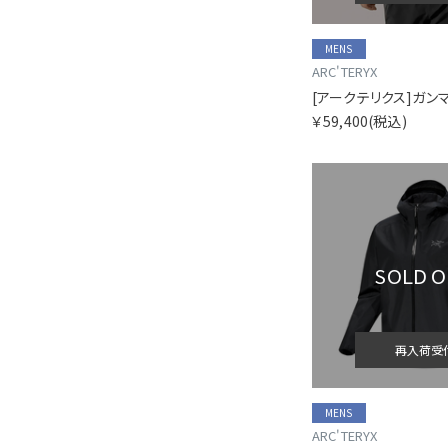
MENS
ARC'TERYX
￥59,400
(税込)
SOLD 
再入荷受
MENS
ARC'TERYX