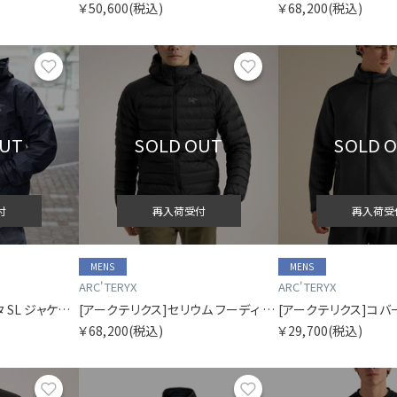
￥50,600
(税込)
￥68,200
(税込)
お気に入り
お気に入り
OUT
SOLD OUT
SOLD 
付
再入荷受付
再入荷受
MENS
MENS
ARC'TERYX
ARC'TERYX
[アークテリクス]ベータ SL ジャケット メンズ
[アークテリクス]セリウム フーディ メンズ
￥68,200
(税込)
￥29,700
(税込)
お気に入り
お気に入り