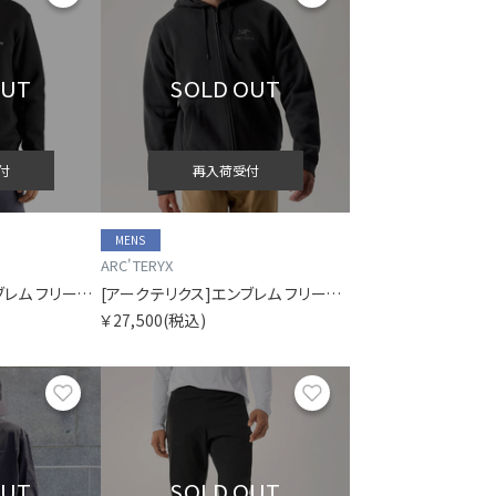
OUT
SOLD OUT
付
再入荷受付
MENS
ARC'TERYX
[アークテリクス]エンブレム フリース クルー メンズ
[アークテリクス]エンブレム フリース フルジップ フーディ メンズ
￥27,500
(税込)
お気に入り
お気に入り
OUT
SOLD OUT