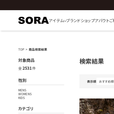
アイテム
ブランド
ショップ
アバウト
ご
TOP
商品検索結果
検索結果
対象商品
2531
全
件
性別
表示順
MENS
WOMENS
KIDS
カテゴリ