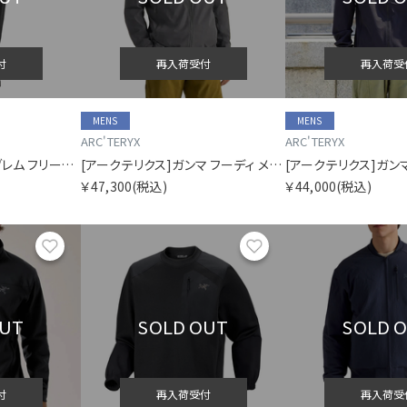
付
再入荷受付
再入荷受
MENS
MENS
ARC'TERYX
ARC'TERYX
[アークテリクス]エンブレム フリース ジョガー メンズ
[アークテリクス]ガンマ フーディ メンズ
￥47,300
(税込)
￥44,000
(税込)
お気に入り
お気に入り
OUT
SOLD OUT
SOLD 
付
再入荷受付
再入荷受