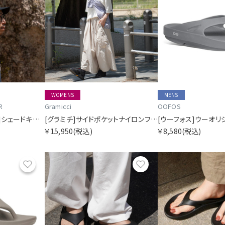
WOMENS
MENS
R
Gramicci
OOFOS
[リッジマウンテンギア]シェードキャップ
[グラミチ]サイドポケットナイロンフレアパンツ SORA別注
[ウーフォス]ウーオリ
￥15,950
(税込)
￥8,580
(税込)
お気に入り
お気に入り