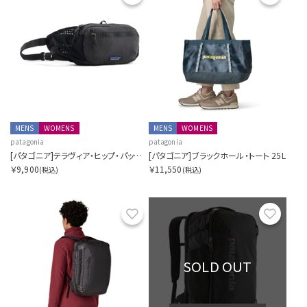
MENS
WOMENS
MENS
WOMENS
patagonia
patagonia
[パタゴニア]テラヴィア・ヒップ・パック 4L
[パタゴニア]ブラックホール・トート 25L
￥9,900
￥11,550
(税込)
(税込)
お気に入り
お気に
SOLD OUT