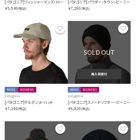
[パタゴニア]フィッシャーマンズ・ロールド・ビーニー
[パタゴニア]パウダー・タウン・ビーニー
￥5,940
￥7,260
(税込)
(税込)
お気に入り
お気に
SOLD OUT
再入荷受付
MENS
WOMENS
MENS
WOMENS
patagonia
patagonia
[パタゴニア]テルボンヌ・ハット
[パタゴニア]スノードリフター・ビーニー
￥7,260
￥6,820
(税込)
(税込)
お気に入り
お気に