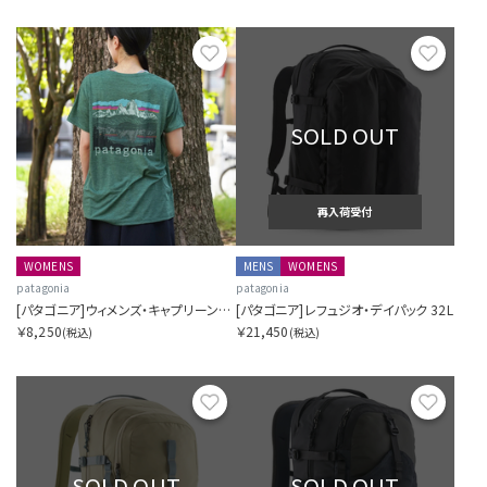
お気に入り
お気に
SOLD OUT
再入荷受付
WOMENS
MENS
WOMENS
patagonia
patagonia
[パタゴニア]ウィメンズ・キャプリーン・クール・デイリー・シャツ（フィッツロイ・フットヒルズ）
[パタゴニア]レフュジオ・デイパック 32L
￥8,250
￥21,450
(税込)
(税込)
お気に入り
お気に
SOLD OUT
SOLD OUT