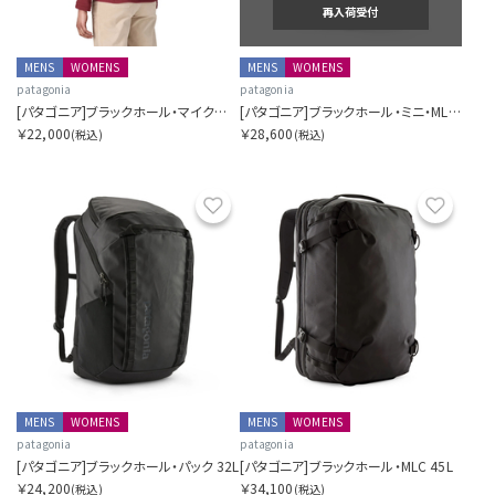
再入荷受付
MENS
WOMENS
MENS
WOMENS
patagonia
patagonia
[パタゴニア]ブラックホール・マイクロ・MLC 22L
[パタゴニア]ブラックホール・ミニ・MLC 30L
￥22,000
￥28,600
(税込)
(税込)
お気に入り
お気に
MENS
WOMENS
MENS
WOMENS
patagonia
patagonia
[パタゴニア]ブラックホール・パック 32L
[パタゴニア]ブラックホール・MLC 45L
￥24,200
￥34,100
(税込)
(税込)