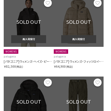
お気に入り
お気に
SOLD OUT
SOLD OUT
再入荷受付
再入荷受付
WOMENS
WOMENS
patagonia
patagonia
[パタゴニア]ウィメンズ・ヘイズ・ピーク・スリーインワン・パーカ
[パタゴニア]ウィメンズ・フィッツロイ・ダウン・パーカ
￥82,500
￥64,900
(税込)
(税込)
お気に入り
お気に
SOLD OUT
SOLD OUT