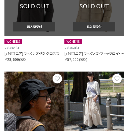
SOLD OUT
SOLD OUT
再入荷受付
再入荷受付
WOMENS
WOMENS
patagonia
patagonia
[パタゴニア]ウィメンズ・R2 クロスストラタ・ジャケット
[パタゴニア]ウィメンズ・フィッツロイ・ダウン・フーディ
￥28,600
￥57,200
(税込)
(税込)
お気に入り
お気に