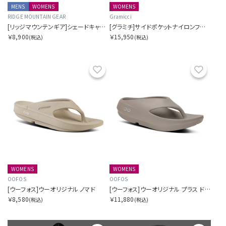
MENS
WOMENS
WOMENS
RIDGE MOUNTAIN GEAR
Gramicci
[リッジマウンテンギア]シェードキャップ
[グラミチ]サイドポケットナイロンフレアパンツ SORA別注
￥8,900
￥15,950
(税込)
(税込)
お気に入り
お気に
WOMENS
WOMENS
OOFOS
OOFOS
[ウーフォス]ウーオリジナル ノマド
[ウーフォス]ウーオリジナル プラス ドリフトウッド
￥8,580
￥11,880
(税込)
(税込)