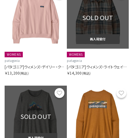
SOLD OUT
再入荷受付
WOMENS
WOMENS
patagonia
patagonia
[パタゴニア]ウィメンズ・デイリー・クルー
[パタゴニア]ウィメンズ・ライトウェイト・フィヨルド・フランネル・シャツ
￥13,200
￥14,300
(税込)
(税込)
お気に入り
お気に
SOLD OUT
再入荷受付