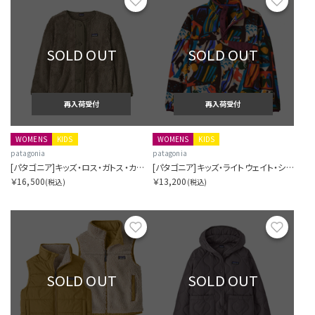
お気に入り
お気に
SOLD OUT
SOLD OUT
再入荷受付
再入荷受付
WOMENS
KIDS
WOMENS
KIDS
patagonia
patagonia
[パタゴニア]キッズ・ロス・ガトス・カーディガン
[パタゴニア]キッズ・ライトウェイト・シンチラ・スナップT・プルオーバー
￥16,500
￥13,200
(税込)
(税込)
お気に入り
お気に
SOLD OUT
SOLD OUT