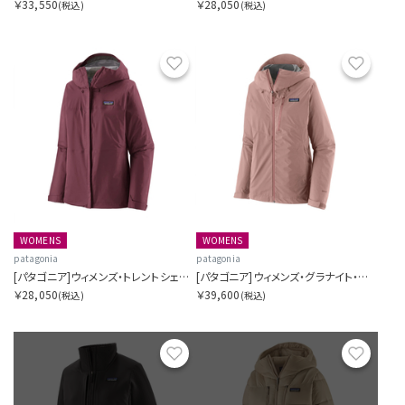
￥33,550
￥28,050
(税込)
(税込)
お気に入り
お気に
WOMENS
WOMENS
patagonia
patagonia
[パタゴニア]ウィメンズ・トレントシェル3L・レイン・ジャケット
[パタゴニア]ウィメンズ・グラナイト・クレスト・レイン・ジャケット
￥28,050
￥39,600
(税込)
(税込)
お気に入り
お気に