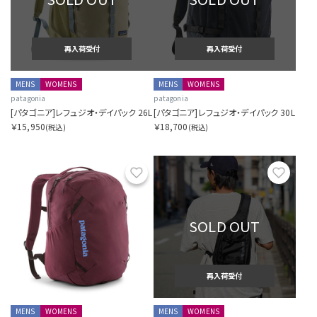
再入荷受付
再入荷受付
MENS
WOMENS
MENS
WOMENS
patagonia
patagonia
[パタゴニア]レフュジオ・デイパック 26L
[パタゴニア]レフュジオ・デイパック 30L
￥15,950
￥18,700
(税込)
(税込)
お気に入り
お気に
SOLD OUT
再入荷受付
MENS
WOMENS
MENS
WOMENS