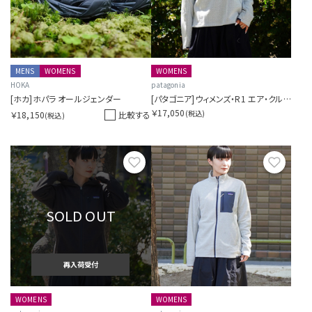
MENS
WOMENS
WOMENS
HOKA
patagonia
[ホカ]ホパラ オールジェンダー
[パタゴニア]ウィメンズ・R1 エア・クルー
￥17,050
(税込)
￥18,150
比較する
(税込)
お気に入り
お気に
SOLD OUT
再入荷受付
WOMENS
WOMENS