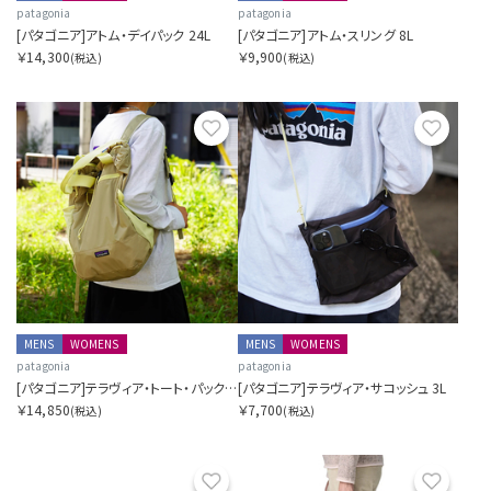
patagonia
patagonia
[パタゴニア]アトム・デイパック 24L
[パタゴニア]アトム・スリング 8L
￥14,300
￥9,900
(税込)
(税込)
お気に入り
お気に
MENS
WOMENS
MENS
WOMENS
patagonia
patagonia
[パタゴニア]テラヴィア・トート・パック 24L
[パタゴニア]テラヴィア・サコッシュ 3L
￥14,850
￥7,700
(税込)
(税込)
お気に入り
お気に