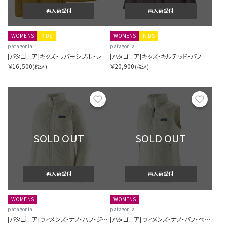
再入荷受付
再入荷受付
WOMENS
KIDS
WOMENS
KIDS
patagonia
patagonia
[パタゴニア]キッズ・リバーシブル・レディ・フレディ・ベスト
[パタゴニア]キッズ・キルテッド・パファー
￥16,500
￥20,900
(税込)
(税込)
お気に入り
お気に
SOLD OUT
SOLD OUT
再入荷受付
再入荷受付
WOMENS
WOMENS
patagonia
patagonia
[パタゴニア]ウィメンズ・ナノ・パフ・ジャケット
[パタゴニア]ウィメンズ・ナノ・パフ・ベスト