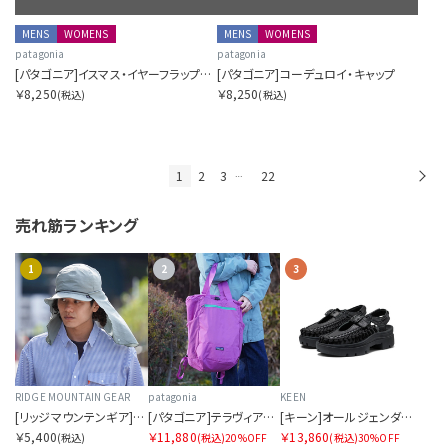
MENS
WOMENS
MENS
WOMENS
patagonia
patagonia
[パタゴニア]イスマス・イヤーフラップ・キャップ
[パタゴニア]コーデュロイ・キャップ
￥8,250
￥8,250
(税込)
(税込)
1
2
3
22
次
…
売れ筋ランキング
1
2
3
RIDGE MOUNTAIN GEAR
patagonia
KEEN
[リッジマウンテンギア]サンシェード 2026
[パタゴニア]テラヴィア・トート・パック 24L
[キーン]オールジェンダー ユニーク PLT メリージェーン
￥5,400
￥11,880
￥13,860
(税込)
(税込)
20%OFF
(税込)
30%OFF