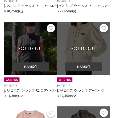
patagonia
patagonia
[パタゴニア]ウィメンズ・R1 エア・フルジップ・フーディ
[パタゴニア]ウィメンズ・R1 エア・ジャケット
￥28,050
￥23,650
(税込)
(税込)
お気に入り
お気に
SOLD OUT
SOLD OUT
再入荷受付
再入荷受付
WOMENS
WOMENS
patagonia
patagonia
[パタゴニア]ウィメンズ・R1 エア・ベスト
[パタゴニア]ウィメンズ・アーニャ・フルジップ・フーディ
￥14,300
￥20,350
(税込)
(税込)
お気に入り
お気に