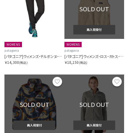
SOLD OUT
再入荷受付
WOMENS
WOMENS
patagonia
patagonia
[パタゴニア]ウィメンズ・テルボンヌ・ジョガーズ
[パタゴニア]ウィメンズ・ロス・ガトス・ベスト
￥14,300
￥18,150
(税込)
(税込)
お気に入り
お気に
SOLD OUT
SOLD OUT
再入荷受付
再入荷受付