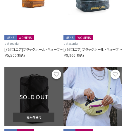
MENS
WOMENS
MENS
WOMENS
patagonia
patagonia
[パタゴニア]ブラックホール・キューブ 3L
[パタゴニア]ブラックホール・キューブ 14L
￥5,500
￥9,900
(税込)
(税込)
お気に入り
お気に
SOLD OUT
再入荷受付