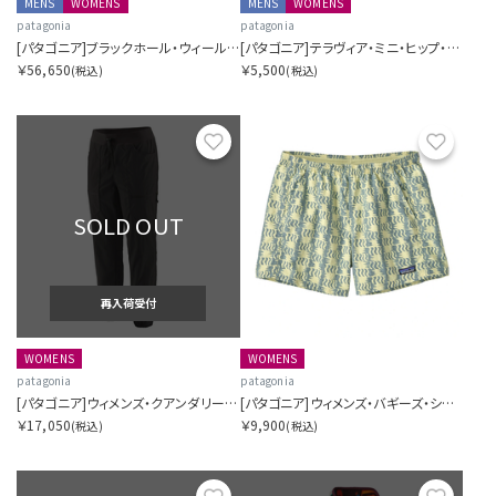
MENS
WOMENS
MENS
WOMENS
patagonia
patagonia
[パタゴニア]ブラックホール・ウィールド・ダッフル 70L
[パタゴニア]テラヴィア・ミニ・ヒップ・パック 1L
￥56,650
￥5,500
(税込)
(税込)
お気に入り
お気に
SOLD OUT
再入荷受付
WOMENS
WOMENS
patagonia
patagonia
[パタゴニア]ウィメンズ・クアンダリー・ジョガーズ
[パタゴニア]ウィメンズ・バギーズ・ショーツ ５インチ
￥17,050
￥9,900
(税込)
(税込)