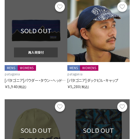
お気に入り
お気に
SOLD OUT
再入荷受付
MENS
WOMENS
MENS
WOMENS
patagonia
patagonia
[パタゴニア]パウダー・タウン・ヘッドバンド
[パタゴニア]ダックビル・キャップ
￥5,940
￥5,280
(税込)
(税込)
お気に入り
お気に
SOLD OUT
SOLD OUT