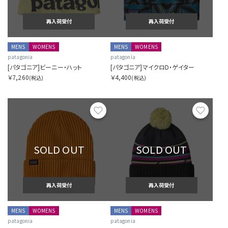
再入荷受付
再入荷受付
MENS
WOMENS
MENS
WOMENS
patagonia
patagonia
[パタゴニア]ビーニー・ハット
[パタゴニア]マイクロD・ゲイター
￥7,260
￥4,400
(税込)
(税込)
お気に入り
お気に
SOLD OUT
SOLD OUT
再入荷受付
再入荷受付
MENS
WOMENS
MENS
WOMENS
patagonia
patagonia