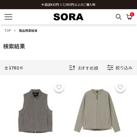
全国送料0円 ※3,980円以上のご購入時
0
TOP
商品検索結果
検索結果
1702
絞り込み
全
件
お気に入り
お気に