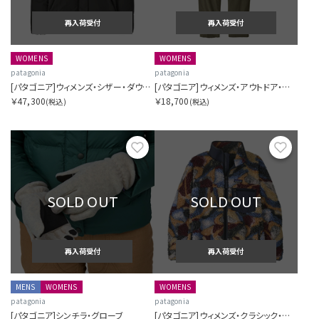
再入荷受付
再入荷受付
WOMENS
WOMENS
patagonia
patagonia
[パタゴニア]ウィメンズ・シザー・ダウン・フーディ・ジャケット
[パタゴニア]ウィメンズ・アウトドア・エブリデー・カーゴ・パンツ
￥47,300
￥18,700
(税込)
(税込)
お気に入り
お気に
SOLD OUT
SOLD OUT
再入荷受付
再入荷受付
MENS
WOMENS
WOMENS
patagonia
patagonia
[パタゴニア]シンチラ・グローブ
[パタゴニア]ウィメンズ・クラシック・レトロX・ジャケット