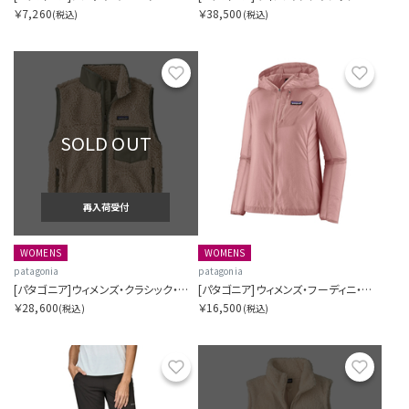
￥7,260
￥38,500
(税込)
(税込)
お気に入り
お気に
SOLD OUT
再入荷受付
WOMENS
WOMENS
patagonia
patagonia
[パタゴニア]ウィメンズ・クラシック・レトロX・ベスト
[パタゴニア]ウィメンズ・フーディニ・ジャケット
￥28,600
￥16,500
(税込)
(税込)
お気に入り
お気に