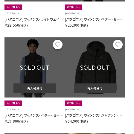
WOMENS
WOMENS
patagonia
patagonia
[パタゴニア]ウィメンズ・ライトウェイト・シンチラ・スナップT・プルオーバー
[パタゴニア]ウィメンズ・ベター・セーター・ジャケット
￥22,550
￥25,300
(税込)
(税込)
お気に入り
お気に
SOLD OUT
SOLD OUT
再入荷受付
再入荷受付
WOMENS
WOMENS
patagonia
patagonia
[パタゴニア]ウィメンズ・ベター・セーター・ベスト
[パタゴニア]ウィメンズ・ジャクソン・グレイシャー・ジャケット
￥19,800
￥64,900
(税込)
(税込)