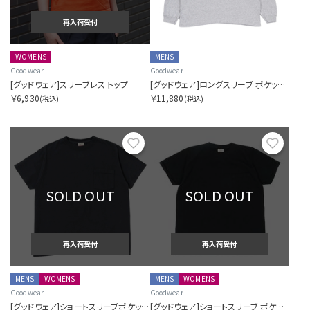
再入荷受付
在庫を指定する
WOMENS
MENS
Goodwear
Goodwear
[グッドウェア]スリーブレス トップ
[グッドウェア]ロングスリーブ ポケットティー
￥6,930
￥11,880
(税込)
(税込)
商品ステータスを指定する
お気に入り
お気に
表示順を指定する
SOLD OUT
SOLD OUT
再入荷受付
再入荷受付
表示件数を指定する
MENS
WOMENS
MENS
WOMENS
Goodwear
Goodwear
[グッドウェア]ショートスリーブポケットティー
[グッドウェア]ショートスリーブ ポケットティー