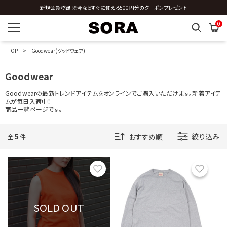
新規会員登録 ※今ならすぐに使える500円分のクーポンプレゼント
OTHERS
0
カラーを指定する
TOP
Goodwear(グッドウェア)
Goodwear
Goodwearの最新トレンドアイテムをオンラインでご購入いただけます。新着アイテ
ムが毎日入荷中！
商品一覧ページです。
価格帯を指定する
5
絞り込み
全
件
円
円
〜
お気に入り
お気に
サイズを指定する
SOLD OUT