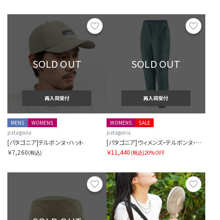
お気に入り
お気に
SOLD OUT
SOLD OUT
再入荷受付
再入荷受付
MENS
WOMENS
WOMENS
SALE
patagonia
patagonia
[パタゴニア]テルボンヌ・ハット
[パタゴニア]ウィメンズ・テルボンヌ・ジョガーズ
￥7,260
￥11,440
(税込)
(税込)
20%OFF
お気に入り
お気に