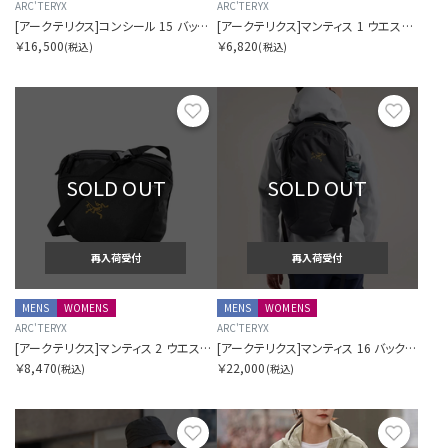
ARC'TERYX
ARC'TERYX
[アークテリクス]コンシール 15 バックパック
[アークテリクス]マンティス 1 ウエストパック
￥16,500
￥6,820
(税込)
(税込)
お気に入り
お気に
SOLD OUT
SOLD OUT
再入荷受付
再入荷受付
MENS
WOMENS
MENS
WOMENS
ARC'TERYX
ARC'TERYX
[アークテリクス]マンティス 2 ウエストパック
[アークテリクス]マンティス 16 バックパック
￥8,470
￥22,000
(税込)
(税込)
お気に入り
お気に