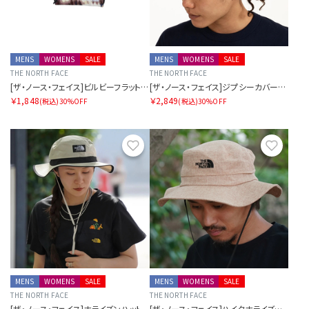
MENS
WOMENS
SALE
MENS
WOMENS
SALE
THE NORTH FACE
THE NORTH FACE
[ザ・ノース・フェイス]ビルビーフラットポーチS
[ザ・ノース・フェイス]ジプシーカバーイット
￥1,848
￥2,849
(税込)
30%OFF
(税込)
30%OFF
お気に入り
お気に
MENS
WOMENS
SALE
MENS
WOMENS
SALE
THE NORTH FACE
THE NORTH FACE
[ザ・ノース・フェイス]ホライズンハット
[ザ・ノース・フェイス]ハイクホライズンハット