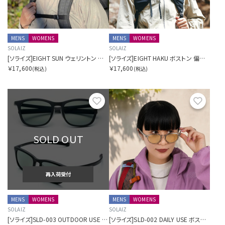
MENS
WOMENS
MENS
WOMENS
SOLAIZ
SOLAIZ
[ソライズ]EIGHT SUN ウェリントン 偏光モデル
[ソライズ]EIGHT HAKU ボストン 偏光モデル
￥17,600
￥17,600
(税込)
(税込)
お気に入り
お気に
SOLD OUT
再入荷受付
MENS
WOMENS
MENS
WOMENS
SOLAIZ
SOLAIZ
[ソライズ]SLD-003 OUTDOOR USE ウェリントン 偏光モデル
[ソライズ]SLD-002 DAILY USE ボストン