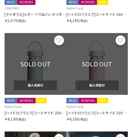
MENS
WOMENS
MENS
WOMENS
KIDS
CHAORAS
Hydro Flask
[チャオラス]スポーツてぬぐい タイダイキャニオン
[ハイドロフラスク]コートサイド 200ミリリットル マイクロ ハイドロ シケイダグリーン
￥2,970
￥4,180
(税込)
(税込)
お気に入り
お気に
SOLD OUT
SOLD OUT
再入荷受付
再入荷受付
MENS
WOMENS
KIDS
MENS
WOMENS
KIDS
Hydro Flask
Hydro Flask
[ハイドロフラスク]コートサイド 200ミリリットル マイクロ ハイドロ シーラスブルー
[ハイドロフラスク]コートサイド 200ミリリットル マイクロ ハイドロ ローズヒップピンク
￥4,180
￥4,180
(税込)
(税込)