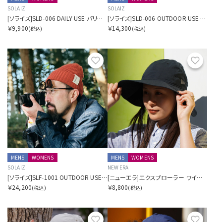
SOLAIZ
SOLAIZ
[ソライズ]SLD-006 DAILY USE パリジャン
[ソライズ]SLD-006 OUTDOOR USE パリジャン 偏光モデル
￥9,900
￥14,300
(税込)
(税込)
お気に入り
お気に
MENS
WOMENS
MENS
WOMENS
SOLAIZ
NEW ERA
[ソライズ]SLF-1001 OUTDOOR USE フリップアップ 偏光モデル
[ニューエラ]エクスプローラー ワイドブリム ドットエアー SORA別注 ブラック
￥24,200
￥8,800
(税込)
(税込)
お気に入り
お気に