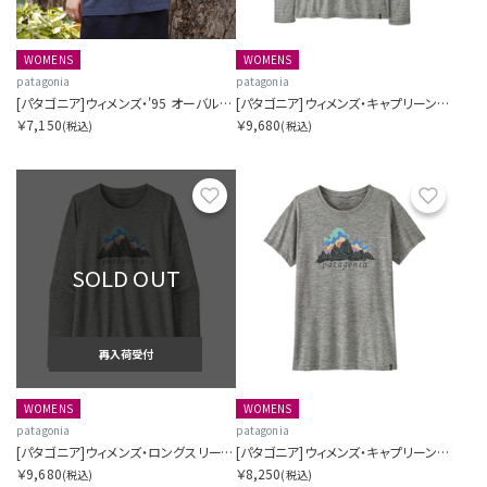
WOMENS
WOMENS
patagonia
patagonia
[パタゴニア]ウィメンズ・'95 オーバル・ロゴ・オーバーサイズ・Tシャツ
[パタゴニア]ウィメンズ・キャプリーン・クール・デイリー・フーディ
￥7,150
￥9,680
(税込)
(税込)
お気に入り
お気に
SOLD OUT
再入荷受付
WOMENS
WOMENS
patagonia
patagonia
[パタゴニア]ウィメンズ・ロングスリーブ・キャプリーン・クール・デイリー・シャツ(フィッツロイ・ニンバス)
[パタゴニア]ウィメンズ・キャプリーン・クール・デイリー・シャツ(フィッツロイ・ニンバス)
￥9,680
￥8,250
(税込)
(税込)