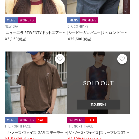
MENS
WOMENS
MENS
WOMENS
NEW ERA
C.P. COMPANY
[ニューエラ]9TWENTY ドットエアー SORA別注 ロングバイザー ブラック
[シーピーカンパニー]ナイロン ビー ウエストバッグ
￥6,160
￥39,600
(税込)
(税込)
お気に入り
お気に
SOLD OUT
再入荷受付
MENS
WOMENS
SALE
WOMENS
SALE
THE NORTH FACE
THE NORTH FACE
[ザ・ノース・フェイス]GAR スモーラータイポグラフィックショートスリーブティー
[ザ・ノース・フェイス]スリーブレスGTDメランジクルー
￥5,544
￥4,620
(税込)
30%OFF
(税込)
30%OFF