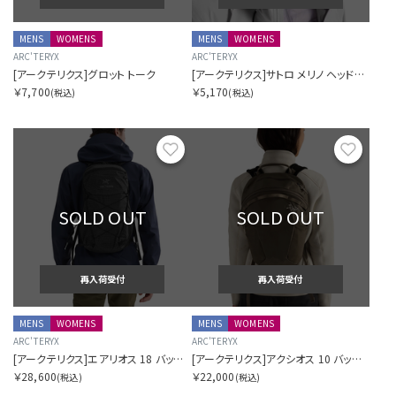
MENS
WOMENS
MENS
WOMENS
ARC'TERYX
ARC'TERYX
[アークテリクス]グロット トーク
[アークテリクス]サトロ メリノ ヘッドバンド
￥7,700
￥5,170
(税込)
(税込)
お気に入り
お気に
SOLD OUT
SOLD OUT
再入荷受付
再入荷受付
MENS
WOMENS
MENS
WOMENS
ARC'TERYX
ARC'TERYX
[アークテリクス]エアリオス 18 バックパック
[アークテリクス]アクシオス 10 バックパック
￥28,600
￥22,000
(税込)
(税込)