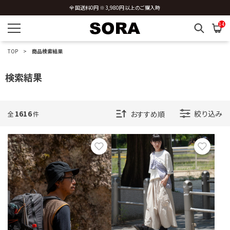
新規会員登録 ※今ならすぐに使える500円分のクーポンプレゼント
14
TOP
商品検索結果
検索結果
1616
絞り込み
全
件
お気に入り
お気に