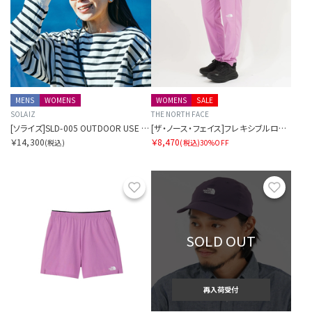
MENS
WOMENS
WOMENS
SALE
SOLAIZ
THE NORTH FACE
[ソライズ]SLD-005 OUTDOOR USE ウェリントン 偏光モデル
[ザ・ノース・フェイス]フレキシブルロングパンツ レディース
￥14,300
￥8,470
(税込)
(税込)
30%OFF
お気に入り
お気に
SOLD OUT
再入荷受付