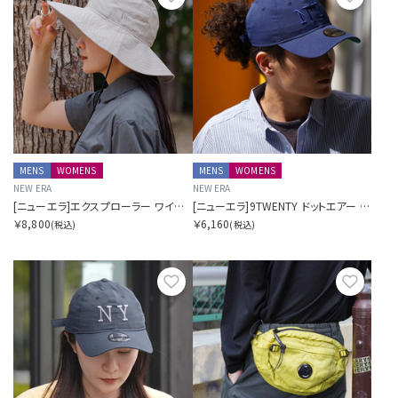
MENS
WOMENS
MENS
WOMENS
NEW ERA
NEW ERA
[ニューエラ]エクスプローラー ワイドブリム ドットエアー SORA別注 ベージュ
[ニューエラ]9TWENTY ドットエアー SORA別注 ロングバイザー ネイビー
￥8,800
￥6,160
(税込)
(税込)
お気に入り
お気に