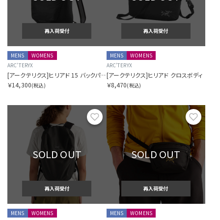
再入荷受付
再入荷受付
MENS
WOMENS
MENS
WOMENS
ARC'TERYX
ARC'TERYX
[アークテリクス]ヒリアド 15 バックパック
[アークテリクス]ヒリアド クロスボディ
￥14,300
￥8,470
(税込)
(税込)
お気に入り
お気に
SOLD OUT
SOLD OUT
再入荷受付
再入荷受付
MENS
WOMENS
MENS
WOMENS