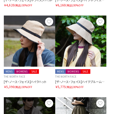
￥4,620
￥6,160
(税込)
30%OFF
(税込)
30%OFF
お気に入り
お気に
MENS
WOMENS
SALE
MENS
WOMENS
SALE
THE NORTH FACE
THE NORTH FACE
[ザ・ノース・フェイス]ハイクハット
[ザ・ノース・フェイス]ハイクブルームハット
￥5,390
￥5,775
(税込)
30%OFF
(税込)
30%OFF
お気に入り
お気に