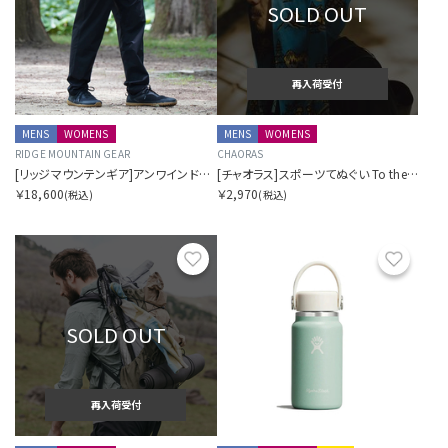
SOLD OUT
再入荷受付
MENS
WOMENS
MENS
WOMENS
RIDGE MOUNTAIN GEAR
CHAORAS
[リッジマウンテンギア]アンワインドパンツ
[チャオラス]スポーツてぬぐい To the trails
￥18,600
￥2,970
(税込)
(税込)
お気に入り
お気に
SOLD OUT
再入荷受付