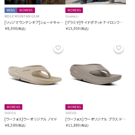
MENS
WOMENS
WOMENS
RIDGE MOUNTAIN GEAR
Gramicci
[リッジマウンテンギア]シェードキャップ
[グラミチ]サイドポケットナイロンフレアパンツ SORA別注
￥8,900
￥15,950
(税込)
(税込)
お気に入り
お気に
WOMENS
WOMENS
OOFOS
OOFOS
[ウーフォス]ウーオリジナル ノマド
[ウーフォス]ウーオリジナル プラス ドリフトウッド
￥8,580
￥11,880
(税込)
(税込)