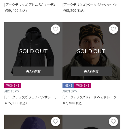
[アークテリクス]アトム SV フーディ ウィメンズ
[アークテリクス]ベータ ジャケット ウィメンズ
￥59,400
￥68,200
(税込)
(税込)
お気に入り
お気に
SOLD OUT
SOLD OUT
再入荷受付
再入荷受付
WOMENS
MENS
WOMENS
ARC'TERYX
ARC'TERYX
[アークテリクス]ソラノ インサレーテッド フーディ ウィメンズ
[アークテリクス]バード ヘッド トーク
￥75,900
￥7,700
(税込)
(税込)
お気に入り
お気に