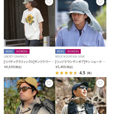
お気に入り
お気に
MENS
WOMENS
MENS
WOMENS
LIBERTY GRAPHICS
RIDGE MOUNTAIN GEAR
[リバティグラフィックス]サンフラワー アンド ビーズ
[リッジマウンテンギア]サンシェード 2026
￥6,600
￥5,400
(税込)
(税込)
4.5
（6）
お気に入り
お気に