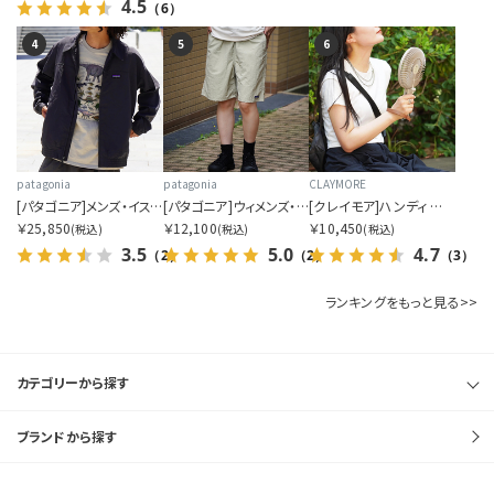
4.5
（6）
4
5
6
patagonia
patagonia
CLAYMORE
[パタゴニア]メンズ・イスマス・アンラインド・ジャケット
[パタゴニア]ウィメンズ・バギーズ・ロング
[クレイモア]ハンディ エー
￥25,850
￥12,100
￥10,450
(税込)
(税込)
(税込)
3.5
5.0
4.7
（2）
（2）
（3）
ランキングをもっと見る>>
カテゴリーから探す
ブランドから探す