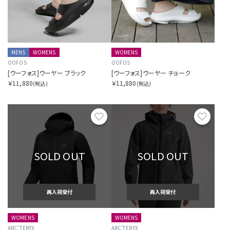
MENS
WOMENS
WOMENS
OOFOS
OOFOS
[ウーフォス]ウーヤー ブラック
[ウーフォス]ウーヤー チョーク
￥11,880
￥11,880
(税込)
(税込)
お気に入り
お気に
SOLD OUT
SOLD OUT
再入荷受付
再入荷受付
WOMENS
WOMENS
ARC'TERYX
ARC'TERYX