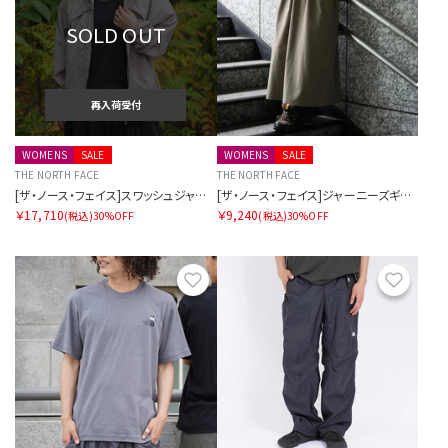
SOLD OUT
再入荷受付
WOMENS
SALE
WOMENS
SALE
THE NORTH FACE
THE NORTH FACE
[ザ・ノース・フェイス]スワッシュジャケット レディース
[ザ・ノース・フェイス]ジャーニーズギャザースカート
￥17,710
￥9,240
(税込)
30%OFF
(税込)
30%OFF
お気に入り
お気に