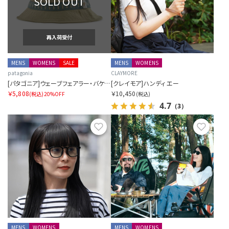
SOLD OUT
再入荷受付
MENS
WOMENS
SALE
MENS
WOMENS
patagonia
CLAYMORE
[パタゴニア]ウェーブフェアラー・バケツ・ハット
[クレイモア]ハンディ エー
￥5,808
￥10,450
(税込)
20%OFF
(税込)
4.7
（3）
お気に入り
お気に
MENS
WOMENS
MENS
WOMENS