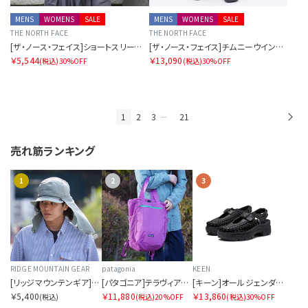
MENS
WOMENS
SALE
MENS
WOMENS
SALE
THE NORTH FACE
THE NORTH FACE
[ザ・ノース・フェイス]ショートスリーブズーピッカーティー
[ザ・ノース・フェイス]チムニーウインドパンツ
￥5,544
￥13,090
(税込)
30%OFF
(税込)
30%OFF
1
2
3
21
次
…
売れ筋ランキング
1
2
3
RIDGE MOUNTAIN GEAR
patagonia
KEEN
[リッジマウンテンギア]サンシェード 2026
[パタゴニア]テラヴィア・トート・パック 24L
[キーン]オールジェンダー ユニーク PLT メリージェーン
￥5,400
￥11,880
￥13,860
(税込)
(税込)
20%OFF
(税込)
30%OFF