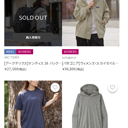
SOLD OUT
再入荷受付
MENS
WOMENS
WOMENS
ARC'TERYX
patagonia
[アークテリクス]マンティス 26 バックパック
[パタゴニア]ウィメンズ・スカイセイル・ジャケット
￥27,500
￥30,800
(税込)
(税込)
お気に入り
お気に