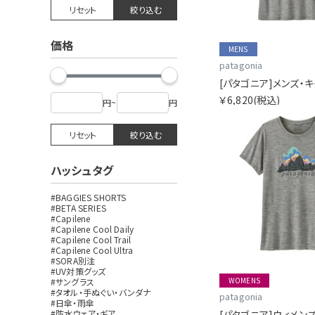
リセット
絞り込む
価格
MENS
patagonia
￥6,820
(税込)
円
~
円
リセット
絞り込む
ハッシュタグ
#BAGGIES SHORTS
#BETA SERIES
#Capilene
#Capilene Cool Daily
#Capilene Cool Trail
#Capilene Cool Ultra
#SORA別注
#UV対策グッズ
WOMENS
#サングラス
#タオル・手ぬぐい・バンダナ
patagonia
#日傘・雨傘
#防水ウェア・ギア