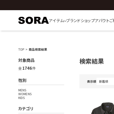
アイテム
ブランド
ショップ
アバウト
ご
TOP
商品検索結果
検索結果
対象商品
1746
全
件
性別
表示順
MENS
WOMENS
KIDS
カテゴリ