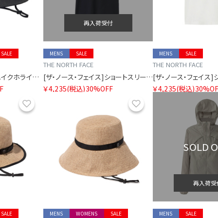
再入荷受付
SALE
MENS
SALE
MENS
SALE
THE NORTH FACE
THE NORTH FACE
[ザ・ノース・フェイス]ハイクホライズンハット
[ザ・ノース・フェイス]ショートスリーブマウンテンフラワーティー
F
￥4,235
(税込)
30%OFF
￥4,235
(税込)
30%OF
お気に入り
お気に入り
SOLD 
再入荷受
SALE
MENS
WOMENS
SALE
MENS
SALE