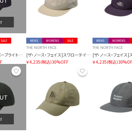
OUT
付
SALE
MENS
WOMENS
SALE
MENS
WOMENS
THE NORTH FACE
THE NORTH FACE
[ザ・ノース・フェイス]バーブライトキャップ
[ザ・ノース・フェイス]スワローテイルキャップ
F
￥4,235
(税込)
30%OFF
￥4,235
(税込)
30%OF
お気に入り
お気に入り
OUT
付