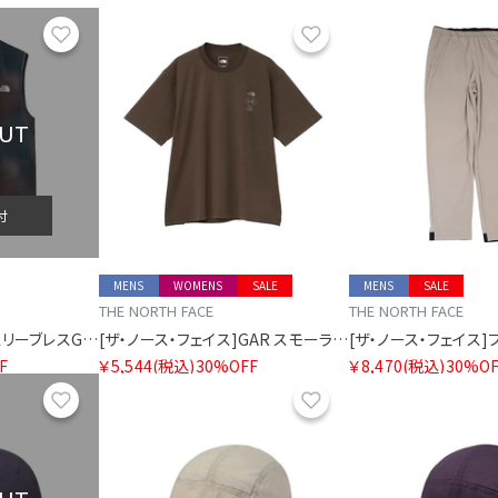
お気に入り
お気に入り
OUT
付
MENS
WOMENS
SALE
MENS
SALE
THE NORTH FACE
THE NORTH FACE
[ザ・ノース・フェイス]スリーブレスGTDメランジクルー
[ザ・ノース・フェイス]GAR スモーラータイポグラフィックショートスリーブティー
F
￥5,544
(税込)
30%OFF
￥8,470
(税込)
30%OF
お気に入り
お気に入り