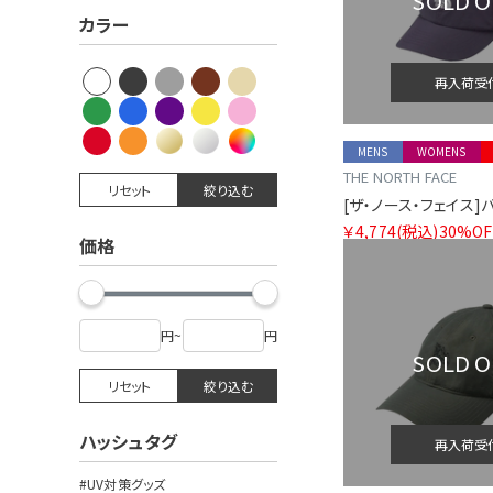
SOLD 
カラー
再入荷受
MENS
WOMENS
THE NORTH FACE
リセット
絞り込む
￥4,774
(税込)
30%OF
価格
円
~
円
SOLD 
リセット
絞り込む
ハッシュタグ
再入荷受
#UV対策グッズ