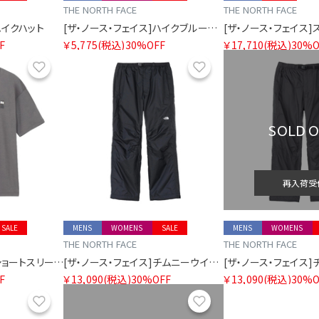
THE NORTH FACE
THE NORTH FACE
ハイクハット
[ザ・ノース・フェイス]ハイクブルームハット
F
￥5,775
(税込)
30%OFF
￥17,710
(税込)
30%O
お気に入り
お気に入り
SOLD 
再入荷受
SALE
MENS
WOMENS
SALE
MENS
WOMENS
THE NORTH FACE
THE NORTH FACE
[ザ・ノース・フェイス]ショートスリーブズーピッカーティー
[ザ・ノース・フェイス]チムニーウインドパンツ
F
￥13,090
(税込)
30%OFF
￥13,090
(税込)
30%O
お気に入り
お気に入り