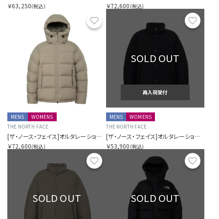
￥63,250
￥72,600
(税込)
(税込)
お気に入り
お気に
SOLD OUT
再入荷受付
MENS
WOMENS
MENS
WOMENS
THE NORTH FACE
THE NORTH FACE
[ザ・ノース・フェイス]オルタレーションダウンシェルパーカー（ユニセックス）
[ザ・ノース・フェイス]オルタレーションシエラジャケット（ユニセックス）
￥72,600
￥53,900
(税込)
(税込)
お気に入り
お気に
SOLD OUT
SOLD OUT