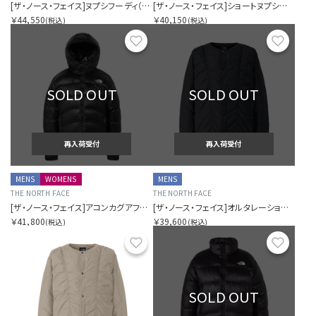
[ザ・ノース・フェイス]ヌプシフーディ（ユニセックス）
[ザ・ノース・フェイス]ショートヌプシジャケット（レディース）
￥44,550
￥40,150
(税込)
(税込)
お気に入り
お気に
SOLD OUT
SOLD OUT
再入荷受付
再入荷受付
MENS
WOMENS
MENS
THE NORTH FACE
THE NORTH FACE
[ザ・ノース・フェイス]アコンカグアフーディー（ユニセックス）
[ザ・ノース・フェイス]オルタレーションゼファーシェルカーディガン（メンズ）
￥41,800
￥39,600
(税込)
(税込)
お気に入り
お気に
SOLD OUT