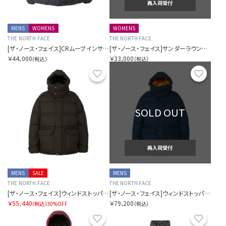
再入荷受付
MENS
WOMENS
WOMENS
THE NORTH FACE
THE NORTH FACE
[ザ・ノース・フェイス]CRムーブインサレーションジャケット（ユニセックス）
[ザ・ノース・フェイス]サンダーラウンドネックジャケット（レディース）
￥44,000
￥33,000
(税込)
(税込)
お気に入り
お気に
SOLD OUT
再入荷受付
MENS
SALE
MENS
THE NORTH FACE
THE NORTH FACE
[ザ・ノース・フェイス]ウィンドストッパーブルックスレンジライトパーカ（ユニセックス）
[ザ・ノース・フェイス]ウィンドストッパーブルックスレンジライトパーカ（ユニセックス）
￥55,440
￥79,200
(税込)
30%OFF
(税込)
お気に入り
お気に