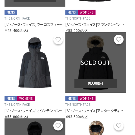
MENS
MENS
WOMENS
THE NORTH FACE
THE NORTH FACE
[ザ・ノース・フェイス]ウーロスフィールドユーティリティトリクライメイトジャケット
[ザ・ノース・フェイス]マウンテンインサレーションジャケット
￥48,400
￥55,000
(税込)
(税込)
お気に入り
お気に
SOLD OUT
再入荷受付
MENS
WOMENS
MENS
WOMENS
THE NORTH FACE
THE NORTH FACE
[ザ・ノース・フェイス]マウンテンインサレーションジャケット
[ザ・ノース・フェイス]アンタークティカパーカ
￥55,000
￥93,500
(税込)
(税込)
お気に入り
お気に