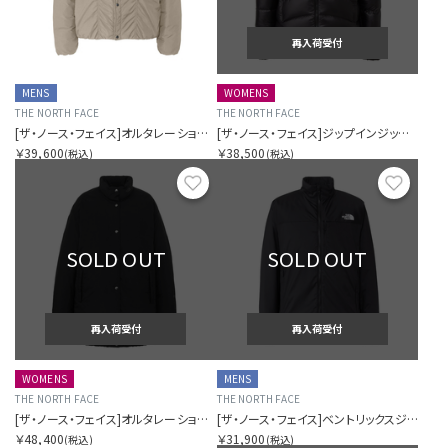
再入荷受付
MENS
WOMENS
THE NORTH FACE
THE NORTH FACE
[ザ・ノース・フェイス]オルタレーションゼファーシェルカーディガン（メンズ）
[ザ・ノース・フェイス]ジップインジップアコンカグアジャケット（レディース）
￥39,600
￥38,500
(税込)
(税込)
お気に入り
お気に
SOLD OUT
SOLD OUT
再入荷受付
再入荷受付
WOMENS
MENS
THE NORTH FACE
THE NORTH FACE
[ザ・ノース・フェイス]オルタレーションゼファーシェルハーフコート（レディース）
[ザ・ノース・フェイス]ベントリックスジャケット（メンズ）
￥48,400
￥31,900
(税込)
(税込)