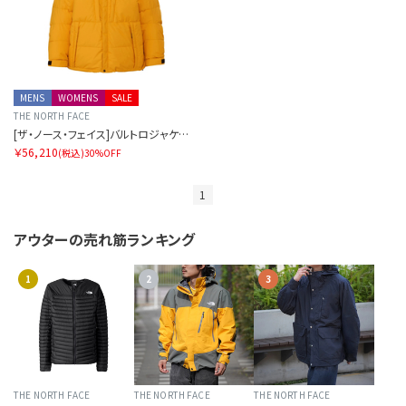
MENS
WOMENS
SALE
THE NORTH FACE
[ザ・ノース・フェイス]バルトロジャケット（ユニセックス）
￥56,210
(税込)
30%OFF
1
アウターの
売れ筋ランキング
1
2
3
THE NORTH FACE
THE NORTH FACE
THE NORTH FACE