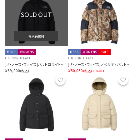
SOLD OUT
再入荷受付
MENS
WOMENS
MENS
WOMENS
SALE
THE NORTH FACE
THE NORTH FACE
[ザ・ノース・フェイス]バルトロライトジャケット
[ザ・ノース・フェイス]ノベルティバルトロライトジャケット
￥69,300
￥50,050
(税込)
(税込)
30%OFF
お気に入り
お気に