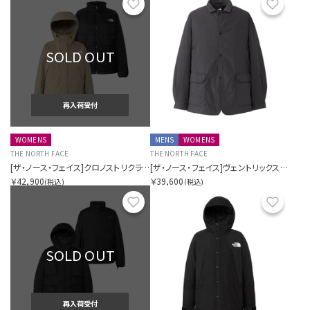
お気に入り
お気に
SOLD OUT
再入荷受付
WOMENS
MENS
WOMENS
THE NORTH FACE
THE NORTH FACE
[ザ・ノース・フェイス]クロノストリクライメイトジャケット（レディース）
[ザ・ノース・フェイス]ヴェントリックスアーバナイトジャケット（ユニセックス）
￥42,900
￥39,600
(税込)
(税込)
お気に入り
お気に
SOLD OUT
再入荷受付