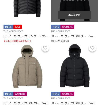
再入荷受付
MENS
SALE
MENS
WOMENS
THE NORTH FACE
THE NORTH FACE
[ザ・ノース・フェイス]サンダーラウンドネックジャケット（メンズ）
[ザ・ノース・フェイス]オルタレーションバフズジャケット
￥23,100
￥63,250
(税込)
30%OFF
(税込)
お気に入り
お気に
MENS
WOMENS
MENS
WOMENS
THE NORTH FACE
THE NORTH FACE
[ザ・ノース・フェイス]オルタレーションバフズジャケット
[ザ・ノース・フェイス]オルタレーションダウンシェルパーカー（ユニセックス）