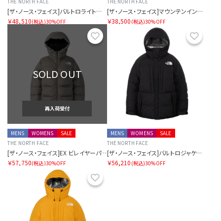
THE NORTH FACE
THE NORTH FACE
[ザ・ノース・フェイス]バルトロライトジャケット
[ザ・ノース・フェイス]マウンテンインサレーションジャケット
￥48,510
￥38,500
(税込)
30%OFF
(税込)
30%OFF
お気に入り
お気に
SOLD OUT
再入荷受付
MENS
WOMENS
SALE
MENS
WOMENS
SALE
THE NORTH FACE
THE NORTH FACE
[ザ・ノース・フェイス]EX ビレイヤーパーカ（ユニセックス）
[ザ・ノース・フェイス]バルトロジャケット（ユニセックス）
￥57,750
￥56,210
(税込)
30%OFF
(税込)
30%OFF
お気に入り