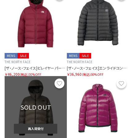
MENS
SALE
MENS
SALE
THE NORTH FACE
THE NORTH FACE
[ザ・ノース・フェイス]ビレイヤーパーカ（ユニセックス）
[ザ・ノース・フェイス]エンライドコンバーチブルダウンジャケット（ユニセックス）
￥46,200
￥36,960
(税込)
30%OFF
(税込)
30%OFF
お気に入り
お気に
SOLD OUT
再入荷受付