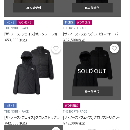
再入荷受付
再入荷受付
MENS
WOMENS
MENS
WOMENS
THE NORTH FACE
THE NORTH FACE
[ザ・ノース・フェイス]オルタレーションシエラジャケット（ユニセックス）
[ザ・ノース・フェイス]EX ビレイヤーパーカ（ユニセックス）
￥53,900
￥82,500
(税込)
(税込)
お気に入り
お気に
SOLD OUT
再入荷受付
MENS
WOMENS
THE NORTH FACE
THE NORTH FACE
[ザ・ノース・フェイス]クロノストリクライメイトジャケット（メンズ）
[ザ・ノース・フェイス]クロノストリクライメイトジャケット（レディース）
￥42,900
￥42,900
(税込)
(税込)