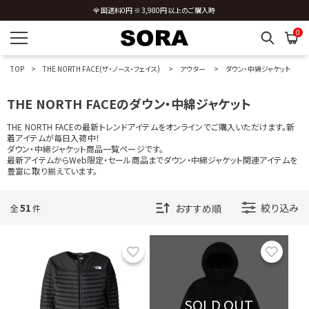
全国送料0円 ※3,980円以上のご購入時
0
TOP
THE NORTH FACE(ザ・ノース・フェイス)
アウター
ダウン・中綿ジャケット
THE NORTH FACEのダウン・中綿ジャケット
THE NORTH FACEの最新トレンドアイテムをオンラインでご購入いただけます。新
着アイテムが毎日入荷中！
ダウン・中綿ジャケット商品一覧ページです。
最新アイテムからWeb限定・セール商品までダウン・中綿ジャケット関連アイテムを
豊富に取り揃えています。
51
絞り込み
全
件
お気に入り
お気に
SOLD OUT