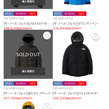
再入荷受付
MENS
WOMENS
SALE
MENS
WOMENS
SALE
THE NORTH FACE
THE NORTH FACE
[ザ・ノース・フェイス]バルトロライトジャケット
[ザ・ノース・フェイス]マウンテンインサレーションジャケット
￥48,510
￥38,500
(税込)
30%OFF
(税込)
30%OFF
お気に入り
お気に
SOLD OUT
再入荷受付
MENS
WOMENS
SALE
MENS
WOMENS
SALE
THE NORTH FACE
THE NORTH FACE
[ザ・ノース・フェイス]EX ビレイヤーパーカ（ユニセックス）
[ザ・ノース・フェイス]バルトロジャケット（ユニセックス）
￥57,750
￥56,210
(税込)
30%OFF
(税込)
30%OFF
お気に入り