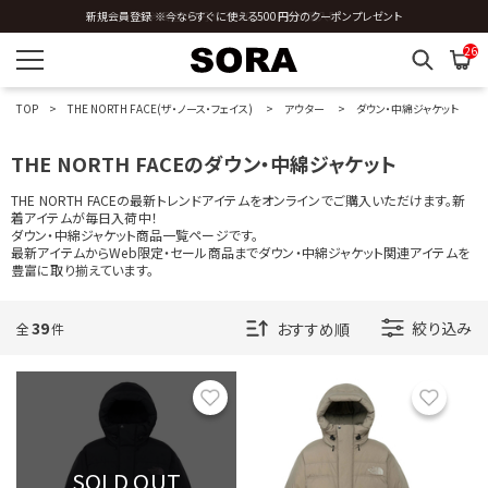
全国送料0円 ※3,980円以上のご購入時
26
TOP
THE NORTH FACE(ザ・ノース・フェイス)
アウター
ダウン・中綿ジャケット
THE NORTH FACEのダウン・中綿ジャケット
THE NORTH FACEの最新トレンドアイテムをオンラインでご購入いただけます。新
着アイテムが毎日入荷中！
ダウン・中綿ジャケット商品一覧ページです。
最新アイテムからWeb限定・セール商品までダウン・中綿ジャケット関連アイテムを
豊富に取り揃えています。
39
絞り込み
全
件
お気に入り
お気に
SOLD OUT