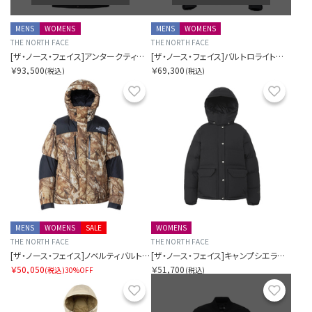
MENS
WOMENS
MENS
WOMENS
THE NORTH FACE
THE NORTH FACE
[ザ・ノース・フェイス]アンタークティカパーカ
[ザ・ノース・フェイス]バルトロライトジャケット
￥93,500
￥69,300
(税込)
(税込)
お気に入り
お気に
MENS
WOMENS
SALE
WOMENS
THE NORTH FACE
THE NORTH FACE
[ザ・ノース・フェイス]ノベルティバルトロライトジャケット
[ザ・ノース・フェイス]キャンプシエラショート
￥50,050
￥51,700
(税込)
30%OFF
(税込)
お気に入り
お気に