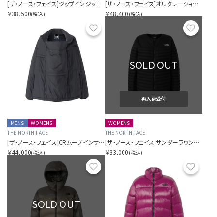
[ザ・ノース・フェイス]ジップインジップアコンカグアジャケット（レディース）
[ザ・ノース・フェイス]オルタレーションゼファーシェルハーフコート（レディース）
￥38,500
￥48,400
(税込)
(税込)
お気に入り
お気に
SOLD OUT
再入荷受付
MENS
WOMENS
WOMENS
THE NORTH FACE
THE NORTH FACE
[ザ・ノース・フェイス]CRムーブインサレーションジャケット（ユニセックス）
[ザ・ノース・フェイス]サンダーラウンドネックジャケット（レディース）
￥44,000
￥33,000
(税込)
(税込)
お気に入り
お気に
SOLD OUT