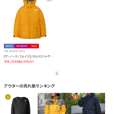
MENS
WOMENS
SALE
THE NORTH FACE
[ザ・ノース・フェイス]バルトロジャケット（ユニセックス）
￥56,210
(税込)
30%OFF
1
アウターの
売れ筋ランキング
1
2
3