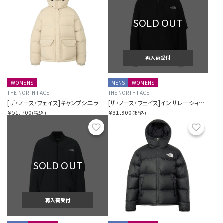
SOLD OUT
再入荷受付
WOMENS
MENS
WOMENS
THE NORTH FACE
THE NORTH FACE
[ザ・ノース・フェイス]キャンプシエラショート
[ザ・ノース・フェイス]インサレーションボンバージャケット
￥51,700
￥31,900
(税込)
(税込)
お気に入り
お気に
SOLD OUT
再入荷受付