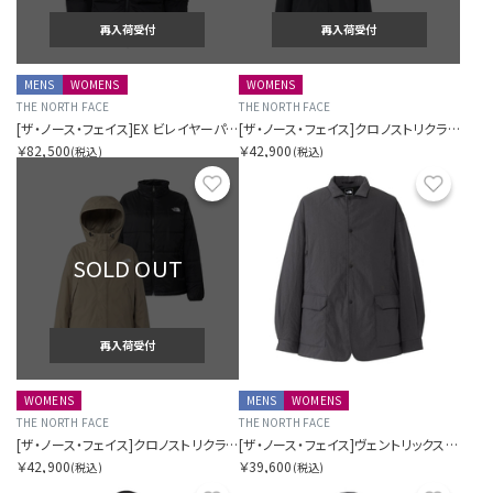
再入荷受付
再入荷受付
MENS
WOMENS
WOMENS
THE NORTH FACE
THE NORTH FACE
[ザ・ノース・フェイス]EX ビレイヤーパーカ（ユニセックス）
[ザ・ノース・フェイス]クロノストリクライメイトジャケット（レディース）
￥82,500
￥42,900
(税込)
(税込)
お気に入り
お気に
SOLD OUT
再入荷受付
WOMENS
MENS
WOMENS
THE NORTH FACE
THE NORTH FACE
[ザ・ノース・フェイス]クロノストリクライメイトジャケット（レディース）
[ザ・ノース・フェイス]ヴェントリックスアーバナイトジャケット（ユニセックス）
￥42,900
￥39,600
(税込)
(税込)