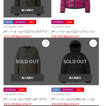
再入荷受付
MENS
WOMENS
SALE
WOMENS
SALE
THE NORTH FACE
THE NORTH FACE
[ザ・ノース・フェイス]アコンカグアフーディー（ユニセックス）
[ザ・ノース・フェイス]ジップインジップアコンカグアジャケット（レディース）
￥29,260
￥26,950
(税込)
30%OFF
(税込)
30%OFF
お気に入り
お気に
SOLD OUT
SOLD OUT
再入荷受付
再入荷受付
WOMENS
SALE
MENS
WOMENS
SALE
THE NORTH FACE
THE NORTH FACE
[ザ・ノース・フェイス]サンダーラウンドネックジャケット（レディース）
[ザ・ノース・フェイス]オルタレーションダウンシェルパーカー（ユニセックス）
￥23,100
￥50,820
(税込)
30%OFF
(税込)
30%OFF