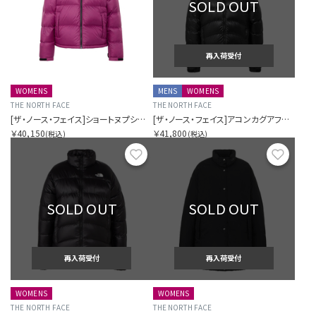
SOLD OUT
再入荷受付
WOMENS
MENS
WOMENS
THE NORTH FACE
THE NORTH FACE
[ザ・ノース・フェイス]ショートヌプシジャケット（レディース）
[ザ・ノース・フェイス]アコンカグアフーディー（ユニセックス）
￥40,150
￥41,800
(税込)
(税込)
お気に入り
お気に
SOLD OUT
SOLD OUT
再入荷受付
再入荷受付
WOMENS
WOMENS
THE NORTH FACE
THE NORTH FACE