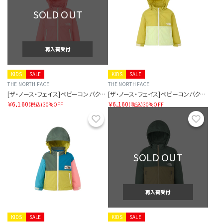
SOLD OUT
再入荷受付
KIDS
SALE
KIDS
SALE
THE NORTH FACE
THE NORTH FACE
[ザ・ノース・フェイス]ベビーコンパクトジャケット
[ザ・ノース・フェイス]ベビーコンパクトジャケット
￥6,160
￥6,160
(税込)
30%OFF
(税込)
30%OFF
お気に入り
お気に
SOLD OUT
再入荷受付
KIDS
SALE
KIDS
SALE