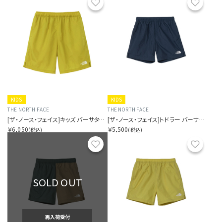
お気に入り
お気に
KIDS
KIDS
THE NORTH FACE
THE NORTH FACE
[ザ・ノース・フェイス]キッズ バーサタイルショート
[ザ・ノース・フェイス]トドラー バーサタイルショート
￥6,050
￥5,500
(税込)
(税込)
お気に入り
お気に
SOLD OUT
再入荷受付