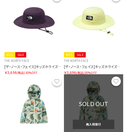
KIDS
SALE
KIDS
SALE
THE NORTH FACE
THE NORTH FACE
[ザ・ノース・フェイス]キッズホライズンハット
[ザ・ノース・フェイス]キッズホライズンハット
￥3,696
￥3,696
(税込)
30%OFF
(税込)
30%OFF
お気に入り
お気に
SOLD OUT
再入荷受付