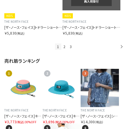
再入荷受付
KIDS
KIDS
THE NORTH FACE
THE NORTH FACE
[ザ・ノース・フェイス]トドラーショートスリーブノベルティビッグルートティー
[ザ・ノース・フェイス]トドラーショートスリーブノベルティビッグルートティー
￥5,830
￥5,830
(税込)
(税込)
1
2
3
次
売れ筋ランキング
1
2
3
THE NORTH FACE
THE NORTH FACE
THE NORTH FACE
[ザ・ノース・フェイス]キッズグランドホライズンハット
[ザ・ノース・フェイス]キッズホライズンハット
[ザ・ノース・フェイス]ショートスリーブアロハリップシャツ
￥3,773
￥3,696
￥14,300
(税込)
30%OFF
(税込)
30%OFF
(税込)
4
5
6