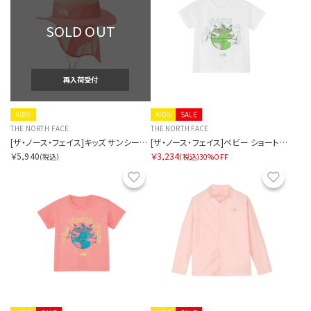
SOLD OUT
再入荷受付
KIDS
KIDS
SALE
THE NORTH FACE
THE NORTH FACE
[ザ・ノース・フェイス]キッズ サンシールドハット
[ザ・ノース・フェイス]ベビー ショートスリーブルミナスグラフィックティー
￥5,940
￥3,234
(税込)
(税込)
30%OFF
お気に入り
お気に