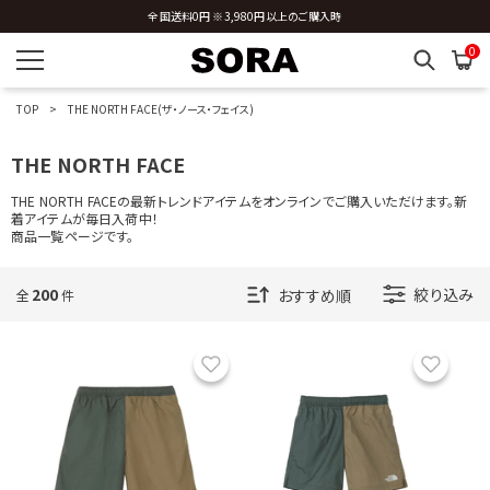
全国送料0円 ※3,980円以上のご購入時
0
TOP
THE NORTH FACE(ザ・ノース・フェイス)
THE NORTH FACE
THE NORTH FACEの最新トレンドアイテムをオンラインでご購入いただけます。新
着アイテムが毎日入荷中！
商品一覧ページです。
200
絞り込み
全
件
お気に入り
お気に