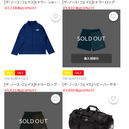
[ザ・ノース・フェイス]トドラー ショートスリーブルミナスグラフィックティー
[ザ・ノース・フェイス]トドラーロングスリーブサンシェードフルジップジャケット
￥3,234
￥5,621
(税込)
30%OFF
(税込)
30%OFF
お気に入り
お気に
SOLD OUT
再入荷受付
KIDS
SALE
KIDS
SALE
THE NORTH FACE
THE NORTH FACE
[ザ・ノース・フェイス]トドラーロングスリーブサンシェードフルジップジャケット
[ザ・ノース・フェイス]ベビーバーサタイルショート
￥5,621
￥3,850
(税込)
30%OFF
(税込)
30%OFF
お気に入り
お気に
SOLD OUT