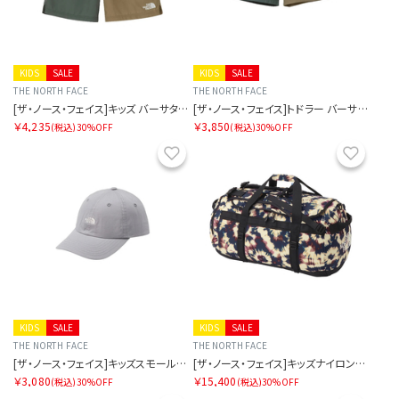
KIDS
SALE
KIDS
SALE
THE NORTH FACE
THE NORTH FACE
[ザ・ノース・フェイス]キッズ バーサタイルショート
[ザ・ノース・フェイス]トドラー バーサタイルショート
￥4,235
￥3,850
(税込)
30%OFF
(税込)
30%OFF
お気に入り
お気に
KIDS
SALE
KIDS
SALE
THE NORTH FACE
THE NORTH FACE
[ザ・ノース・フェイス]キッズスモールロゴキャップ
[ザ・ノース・フェイス]キッズナイロンダッフル50
￥3,080
￥15,400
(税込)
30%OFF
(税込)
30%OFF