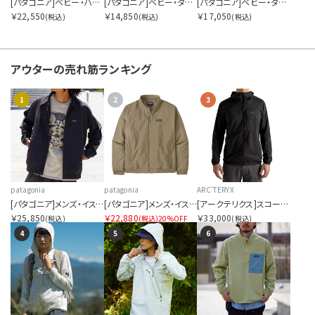
[パタゴニア]ベビー・ハイロフト・ダウン・セーター・フーディ
[パタゴニア]ベビー・ダウン・セーター・ベスト
[パタゴニア]ベビー・ダウン・セーター
￥22,550
￥14,850
￥17,050
(税込)
(税込)
(税込)
サイズを指定する
アウターの
売れ筋ランキング
1
2
3
在庫を指定する
patagonia
patagonia
ARC'TERYX
[パタゴニア]メンズ・イスマス・アンラインド・ジャケット
[パタゴニア]メンズ・イスマス・デック・ジャケット
[アークテリクス]スコーミッシュ フーディ メンズ
商品ステータスを指定する
￥25,850
￥22,880
￥33,000
(税込)
(税込)
20%OFF
(税込)
4
5
6
表示順を指定する