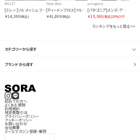
MILLET
Teton Bros.
patagonia
[ミレー]ソル メッシュ フーディ ウィメンズ
[ティートンブロス]ツルギ ライト ジャケット
[パタゴニア]メンズ・アウトドア・エブリデー・マースピアル
￥14,300
￥41,800
￥19,360
(税込)
(税込)
(税込)
20%OFF
表示件数を指定する
ランキングをもっと見る>>
カテゴリーから探す
カラー展開を指定する
ブランドから探す
1色
全色
商品表示を指定する
初めての方へ
よくある質問
利用規約
2分割
特定商取引法
プライバシーポリシー
クッキーポリシー
お問い合わせ
3分割
会社概要
メールマガジン登録・解除