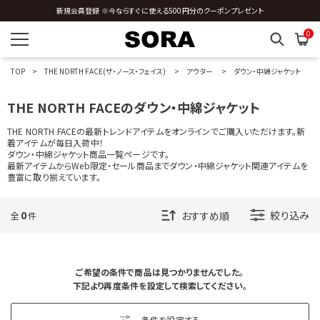
新規会員登録 ※今ならすぐに使える500円分のクーポンプレゼント
T
0
TAILOR TOYO
TOP
THE NORTH FACE(ザ・ノース・フェイス)
アウター
ダウン・中綿ジャケット
TAION
TATRAS
Teton Bros.
THE NORTH FACEのダウン・中綿ジャケット
Teva
THE BANDANNA COMPANY
THE NORTH FACEの最新トレンドアイテムをオンラインでご購入いただけます。新
THE NORTH FACE
着アイテムが毎日入荷中！
THE NORTH FACE PURPLE LABEL
ダウン・中綿ジャケット商品一覧ページです。
Tieasy Authentic Classic
最新アイテムからWeb限定・セール商品までダウン・中綿ジャケット関連アイテムを
Topo Athletic
豊富に取り揃えています。
Town Topic
Trail Bum
0
TREKMATES
絞り込み
全
件
TRI-MOUNTAIN
TUF-NUT
ご希望の条件で商品は見つかりませんでした。
U
下記より再度条件を設定して検索してください。
V
条件を設定する