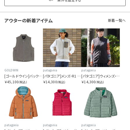
W
アウターの
新着アイテム
新着一覧へ
Y
Z
OTHERS
カラーを指定する
GOLDWIN
patagonia
patagonia
[ゴールドウイン]バックパックベスト
[パタゴニア]メンズ・R1 エア・ベスト
[パタゴニア]ウィメンズ・R1 エア・ベスト
￥45,100
￥14,300
￥14,300
(税込)
(税込)
(税込)
価格帯を指定する
円
円
〜
patagonia
patagonia
patagonia