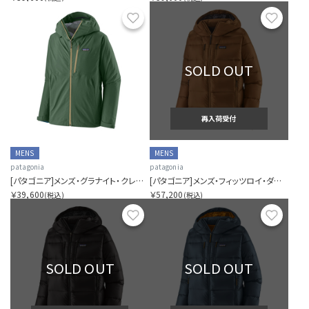
お気に入り
お気に
SOLD OUT
再入荷受付
MENS
MENS
patagonia
patagonia
[パタゴニア]メンズ・グラナイト・クレスト・レイン・ジャケット
[パタゴニア]メンズ・フィッツロイ・ダウン・フーディ
￥39,600
￥57,200
(税込)
(税込)
お気に入り
お気に
SOLD OUT
SOLD OUT