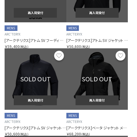
再入荷受付
再入荷受付
MENS
MENS
ARC'TERYX
ARC'TERYX
[アークテリクス]アトム SV フーディ メンズ
[アークテリクス]アトム SV ジャケット メンズ
￥59,400
￥50,600
(税込)
(税込)
お気に入り
お気に
SOLD OUT
SOLD OUT
再入荷受付
再入荷受付
MENS
MENS
ARC'TERYX
ARC'TERYX
[アークテリクス]アトム SV ジャケット メンズ
[アークテリクス]ベータ ジャケット メンズ
￥50,600
￥68,200
(税込)
(税込)