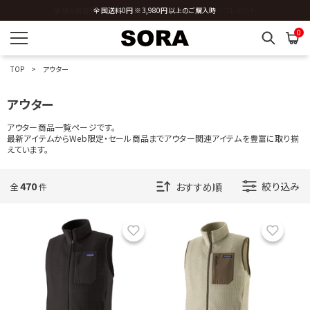
新規会員登録 ※今ならすぐに使える500円分のクーポンプレゼント
0
TOP
アウター
アウター
アウター商品一覧ページです。
最新アイテムからWeb限定・セール商品までアウター関連アイテムを豊富に取り揃
えています。
470
絞り込み
全
件
お気に入り
お気に