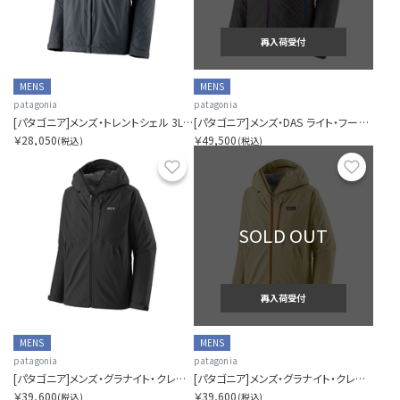
再入荷受付
MENS
MENS
patagonia
patagonia
[パタゴニア]メンズ・トレントシェル 3L・レイン・ジャケット
[パタゴニア]メンズ・DAS ライト・フーディ
￥28,050
￥49,500
(税込)
(税込)
お気に入り
お気に
SOLD OUT
再入荷受付
MENS
MENS
patagonia
patagonia
[パタゴニア]メンズ・グラナイト・クレスト・レイン・ジャケット
[パタゴニア]メンズ・グラナイト・クレスト・レイン・ジャケット
￥39,600
￥39,600
(税込)
(税込)