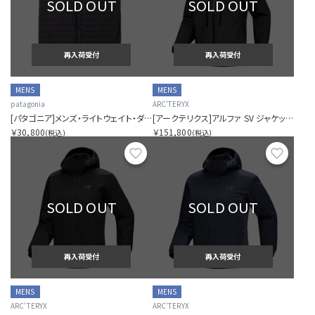
SOLD OUT
SOLD OUT
再入荷受付
再入荷受付
MENS
MENS
patagonia
ARC'TERYX
[パタゴニア]メンズ・ライトウェイト・ダウン・セーター・ベスト
[アークテリクス]アルファ SV ジャケット メンズ
￥30,800
￥151,800
(税込)
(税込)
お気に入り
お気に
SOLD OUT
SOLD OUT
再入荷受付
再入荷受付
MENS
MENS
ARC'TERYX
ARC'TERYX