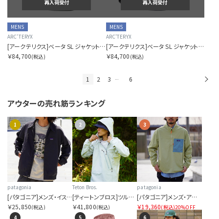
再入荷受付
再入荷受付
MENS
MENS
ARC'TERYX
ARC'TERYX
[アークテリクス]ベータ SL ジャケット メンズ
[アークテリクス]ベータ SL ジャケット メンズ
￥84,700
￥84,700
(税込)
(税込)
1
2
3
6
次
…
アウターの
売れ筋ランキング
1
2
3
patagonia
Teton Bros.
patagonia
[パタゴニア]メンズ・イスマス・アンラインド・ジャケット
[ティートンブロス]ツルギ ライト ジャケット
[パタゴニア]メンズ・アウトドア・エブリデー・マースピアル
￥25,850
￥41,800
￥19,360
(税込)
(税込)
(税込)
20%OFF
4
5
6