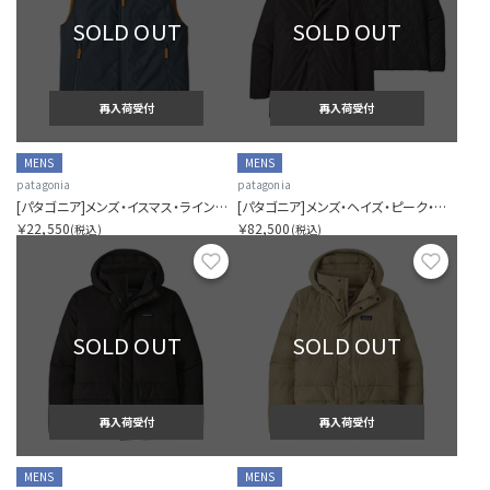
SOLD OUT
SOLD OUT
再入荷受付
再入荷受付
MENS
MENS
patagonia
patagonia
[パタゴニア]メンズ・イスマス・ラインド・ベスト
[パタゴニア]メンズ・ヘイズ・ピーク・スリーインワン・パーカ
￥22,550
￥82,500
(税込)
(税込)
お気に入り
お気に
SOLD OUT
SOLD OUT
再入荷受付
再入荷受付
MENS
MENS