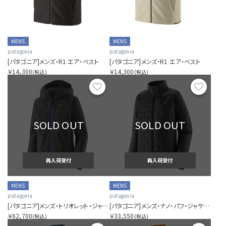
MENS
MENS
patagonia
patagonia
[パタゴニア]メンズ・R1 エア・ベスト
[パタゴニア]メンズ・R1 エア・ベスト
￥14,300
￥14,300
(税込)
(税込)
お気に入り
お気に
SOLD OUT
SOLD OUT
再入荷受付
再入荷受付
MENS
MENS
patagonia
patagonia
[パタゴニア]メンズ・トリオレット・ジャケット
[パタゴニア]メンズ・ナノ・パフ・ジャケット
￥62,700
￥33,550
(税込)
(税込)