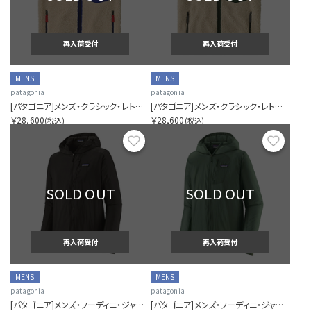
再入荷受付
再入荷受付
MENS
MENS
patagonia
patagonia
[パタゴニア]メンズ・クラシック・レトロX・ベスト
[パタゴニア]メンズ・クラシック・レトロX・ベスト
￥28,600
￥28,600
(税込)
(税込)
お気に入り
お気に
SOLD OUT
SOLD OUT
再入荷受付
再入荷受付
MENS
MENS
patagonia
patagonia
[パタゴニア]メンズ・フーディニ・ジャケット
[パタゴニア]メンズ・フーディニ・ジャケット