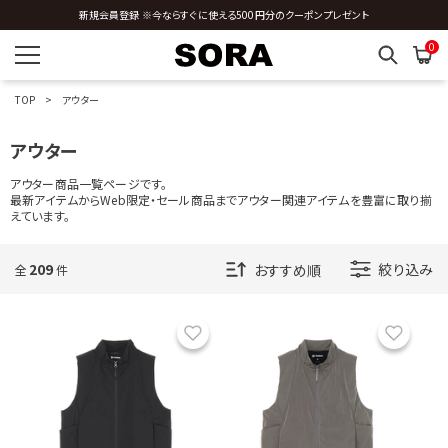
新規会員登録 ※今ならすぐに使える500円分のクーポンプレゼント
全国送料0円 ※3,980円以上のご購入時
0
TOP
アウター
アウター
アウター商品一覧ページです。
最新アイテムからWeb限定・セール商品までアウター関連アイテムを豊富に取り揃
えています。
209
絞り込み
全
件
お気に入り
お気に