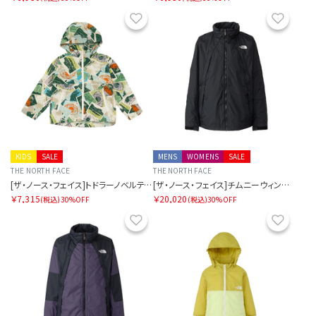
お気に入り
お気に
KIDS
SALE
MENS
WOMENS
SALE
THE NORTH FACE
THE NORTH FACE
[ザ・ノース・フェイス]トドラーノベルティコンパクトジャケット
[ザ・ノース・フェイス]チムニーウィンドジャケット
￥7,315
￥20,020
(税込)
30%OFF
(税込)
30%OFF
お気に入り
お気に