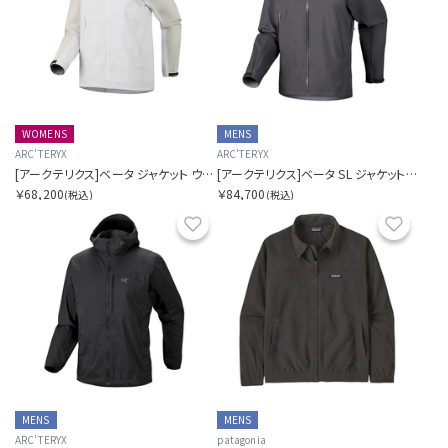
WOMENS
MENS
ARC'TERYX
ARC'TERYX
[アークテリクス]ベータ ジャケット ウィメンズ
[アークテリクス]ベータ SL ジャケット メンズ
￥68,200
￥84,700
(税込)
(税込)
お気に入り
お気に
MENS
MENS
ARC'TERYX
patagonia