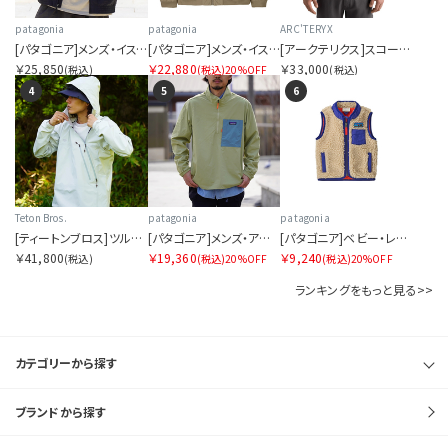
patagonia
patagonia
ARC'TERYX
[パタゴニア]メンズ・イスマス・アンラインド・ジャケット
[パタゴニア]メンズ・イスマス・デック・ジャケット
[アークテリクス]スコーミッシュ フーディ メンズ
￥25,850
￥22,880
￥33,000
(税込)
(税込)
20%OFF
(税込)
4
5
6
Teton Bros.
patagonia
patagonia
[ティートンブロス]ツルギ ライト ジャケット
[パタゴニア]メンズ・アウトドア・エブリデー・マースピアル
[パタゴニア]ベビー・レトロX・ベスト
￥41,800
￥19,360
￥9,240
(税込)
(税込)
20%OFF
(税込)
20%OFF
ランキングをもっと見る>>
カテゴリーから探す
ブランドから探す