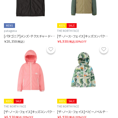
MENS
KIDS
SALE
patagonia
THE NORTH FACE
[パタゴニア]メンズ・テクスチャード・フリース・ベスト
[ザ・ノース・フェイス]キッズコンパクトジャケット
￥20,350
￥6,930
(税込)
(税込)
30%OFF
お気に入り
お気に
KIDS
SALE
KIDS
SALE
THE NORTH FACE
THE NORTH FACE
[ザ・ノース・フェイス]キッズコンパクトジャケット
[ザ・ノース・フェイス]ベビーノベルティコンパクトジャケット
￥6,930
￥6,930
(税込)
30%OFF
(税込)
30%OFF