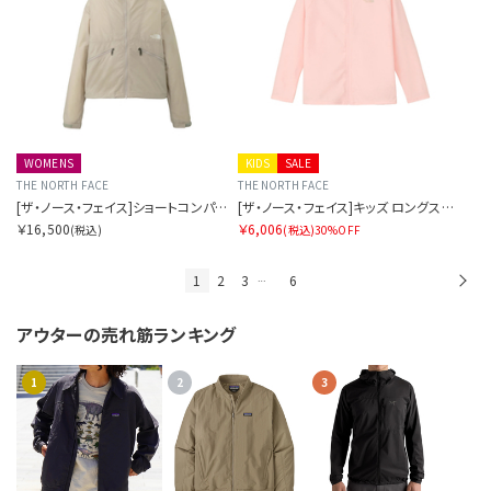
WOMENS
KIDS
SALE
THE NORTH FACE
THE NORTH FACE
[ザ・ノース・フェイス]ショートコンパクトジャケット
[ザ・ノース・フェイス]キッズ ロングスリーブサンシェードフルジップジャケット
￥16,500
￥6,006
(税込)
(税込)
30%OFF
1
2
3
6
次
…
アウターの
売れ筋ランキング
1
2
3