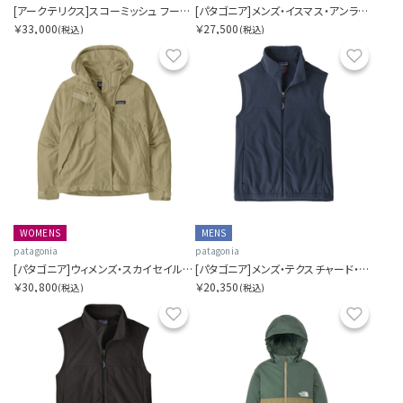
[アークテリクス]スコーミッシュ フーディ メンズ
[パタゴニア]メンズ・イスマス・アンラインド・ジャケット
￥33,000
￥27,500
(税込)
(税込)
お気に入り
お気に
WOMENS
MENS
patagonia
patagonia
[パタゴニア]ウィメンズ・スカイセイル・ジャケット
[パタゴニア]メンズ・テクスチャード・フリース・ベスト
￥30,800
￥20,350
(税込)
(税込)
お気に入り
お気に