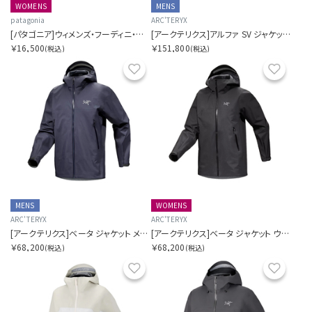
WOMENS
MENS
patagonia
ARC'TERYX
[パタゴニア]ウィメンズ・フーディニ・ジャケット
[アークテリクス]アルファ SV ジャケット メンズ
￥16,500
￥151,800
(税込)
(税込)
お気に入り
お気に
MENS
WOMENS
ARC'TERYX
ARC'TERYX
[アークテリクス]ベータ ジャケット メンズ
[アークテリクス]ベータ ジャケット ウィメンズ
￥68,200
￥68,200
(税込)
(税込)
お気に入り
お気に