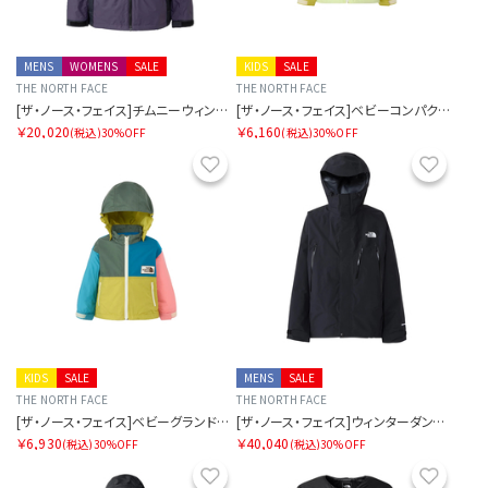
MENS
WOMENS
SALE
KIDS
SALE
THE NORTH FACE
THE NORTH FACE
[ザ・ノース・フェイス]チムニーウィンドジャケット
[ザ・ノース・フェイス]ベビーコンパクトジャケット
￥20,020
￥6,160
(税込)
30%OFF
(税込)
30%OFF
お気に入り
お気に
KIDS
SALE
MENS
SALE
THE NORTH FACE
THE NORTH FACE
[ザ・ノース・フェイス]ベビーグランドコンパクトジャケット
[ザ・ノース・フェイス]ウィンターダンスジャケット
￥6,930
￥40,040
(税込)
30%OFF
(税込)
30%OFF
お気に入り
お気に