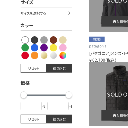
SOLD 
サイズ
サイズを選択する
再入荷受
カラー
MENS
patagonia
￥62,700
(税込)
リセット
絞り込む
価格
SOLD 
円
~
円
再入荷受
リセット
絞り込む