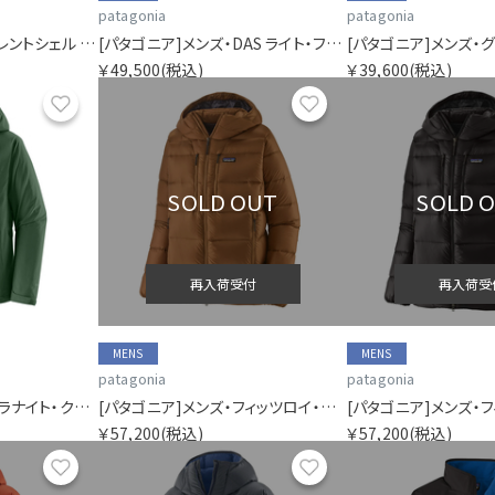
patagonia
patagonia
[パタゴニア]メンズ・トレントシェル 3L・レイン・ジャケット
[パタゴニア]メンズ・DAS ライト・フーディ
￥49,500
(税込)
￥39,600
(税込)
お気に入り
お気に入り
SOLD OUT
SOLD 
再入荷受付
再入荷受
MENS
MENS
patagonia
patagonia
[パタゴニア]メンズ・グラナイト・クレスト・レイン・ジャケット
[パタゴニア]メンズ・フィッツロイ・ダウン・フーディ
￥57,200
(税込)
￥57,200
(税込)
お気に入り
お気に入り