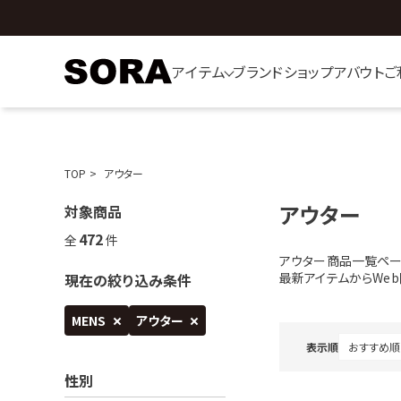
アイテム
ブランド
ショップ
アバウト
ご
TOP
アウター
アウター
対象商品
472
全
件
アウター商品一覧ペー
最新アイテムからWe
現在の絞り込み条件
MENS
アウター
表示順
性別