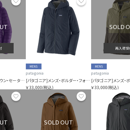
お気に入り
お気に入り
OUT
SOLD 
付
再入荷受
MENS
MENS
patagonia
patagonia
[パタゴニア]メンズ・ダウン・セーター・フーディ
[パタゴニア]メンズ・ボルダー・フォーク・レイン・ジャケット
￥33,000
(税込)
￥33,000
(税込)
お気に入り
お気に入り
OUT
SOLD OUT