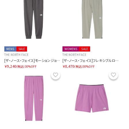
MENS
SALE
WOMENS
SALE
THE NORTH FACE
THE NORTH FACE
[ザ・ノース・フェイス]モーションジョガーパンツ
[ザ・ノース・フェイス]フレキシブルロングパンツ レディース
￥9,240
￥8,470
(税込)
30%OFF
(税込)
30%OFF
お気に入り
お気に