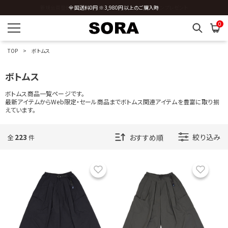
全国送料0円 ※3,980円以上のご購入時
0
TOP
ボトムス
ボトムス
ボトムス商品一覧ページです。
最新アイテムからWeb限定・セール商品までボトムス関連アイテムを豊富に取り揃
えています。
223
絞り込み
全
件
お気に入り
お気に