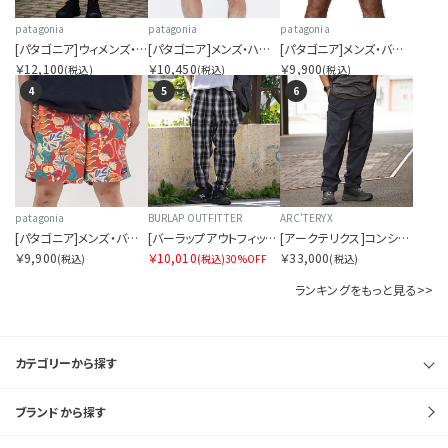
patagonia
patagonia
patagonia
[パタゴニア]ウィメンズ・バギーズ・ロング
[パタゴニア]メンズ・ハイドロピーク・バレー・ショーツ 16インチ
[パタゴニア]メンズ・バギーズ・ショーツ ５インチ
￥12,100
￥10,450
￥9,900
(税込)
(税込)
(税込)
4
5
6
patagonia
BURLAP OUTFITTER
ARC'TERYX
[パタゴニア]メンズ・バギーズ・ロング ７インチ
[バーラップアウトフィッター]シアサッカー プレイド トラックパンツ
[アークテリクス]コンシール パンツ メンズ
￥9,900
￥10,010
￥33,000
(税込)
(税込)
30%OFF
(税込)
ランキングをもっと見る>>
カテゴリーから探す
ブランドから探す