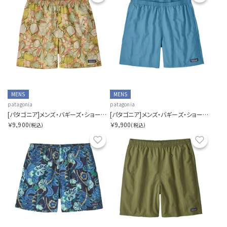
MENS
MENS
patagonia
patagonia
[パタゴニア]メンズ・バギーズ・ショーツ ５インチ
[パタゴニア]メンズ・バギーズ・ショーツ ５インチ
￥9,900
￥9,900
(税込)
(税込)
お気に入り
お気に