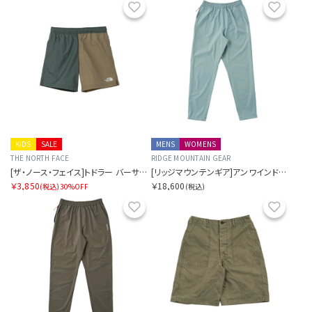
お気に入り
お気に
KIDS
SALE
MENS
WOMENS
THE NORTH FACE
RIDGE MOUNTAIN GEAR
[ザ・ノース・フェイス]トドラー バーサタイルショート
[リッジマウンテンギア]アンワインドパンツ
￥3,850
￥18,600
(税込)
30%OFF
(税込)
お気に入り
お気に