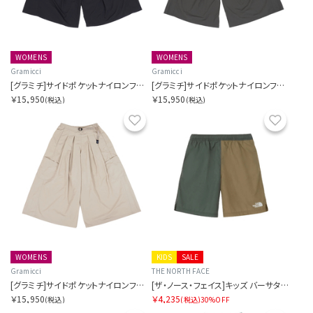
WOMENS
WOMENS
Gramicci
Gramicci
[グラミチ]サイドポケットナイロンフレアパンツ SORA別注
[グラミチ]サイドポケットナイロンフレアパンツ SORA別注
￥15,950
￥15,950
(税込)
(税込)
お気に入り
お気に
WOMENS
KIDS
SALE
Gramicci
THE NORTH FACE
[グラミチ]サイドポケットナイロンフレアパンツ SORA別注
[ザ・ノース・フェイス]キッズ バーサタイルショート
￥15,950
￥4,235
(税込)
(税込)
30%OFF