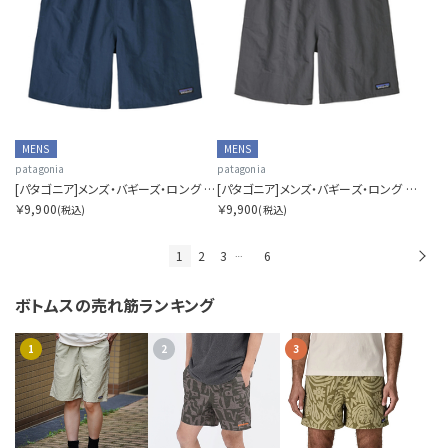
MENS
MENS
patagonia
patagonia
[パタゴニア]メンズ・バギーズ・ロング ７インチ
[パタゴニア]メンズ・バギーズ・ロング ７インチ
￥9,900
￥9,900
(税込)
(税込)
1
2
3
6
次
…
ボトムスの
売れ筋ランキング
1
2
3