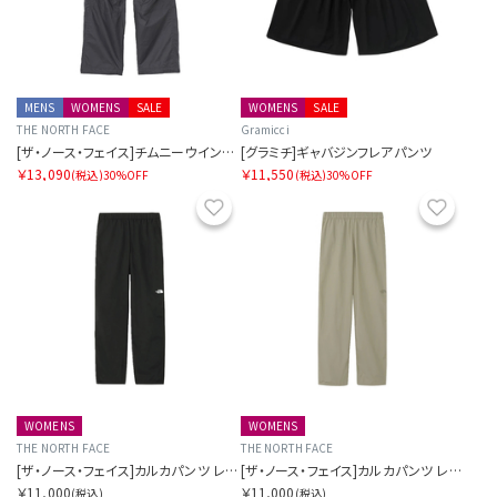
MENS
WOMENS
SALE
WOMENS
SALE
THE NORTH FACE
Gramicci
[ザ・ノース・フェイス]チムニーウインドパンツ
[グラミチ]ギャバジンフレアパンツ
￥13,090
￥11,550
(税込)
30%OFF
(税込)
30%OFF
お気に入り
お気に
WOMENS
WOMENS
THE NORTH FACE
THE NORTH FACE
[ザ・ノース・フェイス]カルカパンツ レディース
[ザ・ノース・フェイス]カルカパンツ レディース
￥11,000
￥11,000
(税込)
(税込)