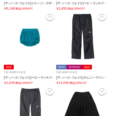
[ザ・ノース・フェイス]ジャーニーズギャザースカート
[ザ・ノース・フェイス]ベビーラッチパイルショーツ
￥9,240
￥2,695
(税込)
30%OFF
(税込)
30%OFF
お気に入り
お気に
SALE
MENS
WOMENS
SALE
THE NORTH FACE
THE NORTH FACE
[ザ・ノース・フェイス]ベビーラッチパイルショーツ
[ザ・ノース・フェイス]チムニーウインドパンツ
￥2,695
￥13,090
(税込)
30%OFF
(税込)
30%OFF
お気に入り
お気に