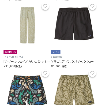
お気に入り
お気に
WOMENS
MENS
THE NORTH FACE
patagonia
[ザ・ノース・フェイス]カルカパンツ レディース
[パタゴニア]メンズ・バギーズ・ショーツ ５インチ
￥11,000
￥9,900
(税込)
(税込)
お気に入り
お気に