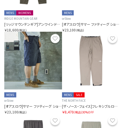
MENS
WOMENS
MENS
RIDGE MOUNTAIN GEAR
orSlow
[リッジマウンテンギア]アンワインドパンツ
[オアスロウ]サマー ファティーグ ショーツ グリーン
￥18,600
￥23,100
(税込)
(税込)
お気に入り
お気に
MENS
MENS
SALE
orSlow
THE NORTH FACE
[オアスロウ]サマー ファティーグ ショーツ ブラック
[ザ・ノース・フェイス]フレキシブルロングパンツ メンズ
￥23,100
￥8,470
(税込)
(税込)
30%OFF
お気に入り
お気に