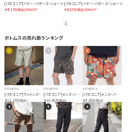
[パタゴニア]ベビー・バギーズ・ショーツ
[パタゴニア]ベビー・バギーズ・ショーツ
￥4,158
￥4,158
(税込)
30%OFF
(税込)
30%OFF
1
ボトムスの
売れ筋ランキング
1
2
3
patagonia
patagonia
patagonia
[パタゴニア]ウィメンズ・バギーズ・ロング
[パタゴニア]メンズ・ハイドロピーク・バレー・ショーツ 16インチ
[パタゴニア]メンズ・バギーズ・ロング ７インチ
￥12,100
￥10,450
￥9,900
(税込)
(税込)
(税込)
4
5
6