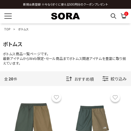
新規会員登録 ※今ならすぐに使える500円分のクーポンプレゼント
0
TOP
ボトムス
ボトムス
ボトムス商品一覧ページです。
最新アイテムからWeb限定・セール商品までボトムス関連アイテムを豊富に取り揃
えています。
20
絞り込み
全
件
お気に入り
お気に