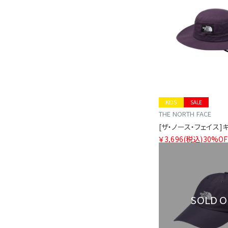
KIDS
SALE
THE NORTH FACE
￥3,696
(税込)
30%OF
SOLD 