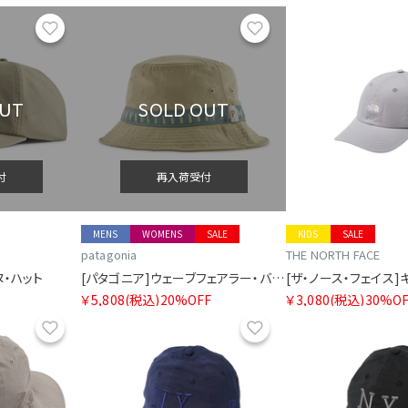
お気に入り
お気に入り
OUT
SOLD OUT
付
再入荷受付
MENS
WOMENS
SALE
KIDS
SALE
patagonia
THE NORTH FACE
ヌ・ハット
[パタゴニア]ウェーブフェアラー・バケツ・ハット
￥5,808
(税込)
20%OFF
￥3,080
(税込)
30%OF
お気に入り
お気に入り