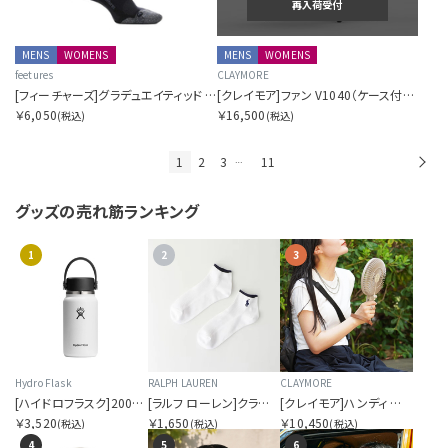
再入荷受付
MENS
WOMENS
MENS
WOMENS
feetures
CLAYMORE
[フィーチャーズ]グラデュエイティッド コンプレッション ライト クッション ニーハイ
[クレイモア]ファン V1040（ケース付き）
￥6,050
￥16,500
(税込)
(税込)
1
2
3
11
次
…
グッズの
売れ筋ランキング
1
2
3
Hydro Flask
RALPH LAUREN
CLAYMORE
[ハイドロフラスク]200ml マイクロハイドロ
[ラルフ ローレン]クラシック ワンポイント刺繍 ショート ソックス メンズ
[クレイモア]ハンディ エー
￥3,520
￥1,650
￥10,450
(税込)
(税込)
(税込)
4
5
6