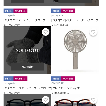
MENS
WOMENS
MENS
WOMENS
patagonia
patagonia
[パタゴニア]R1 デイリー・グローブ
[パタゴニア]ベター・セーター・グローブ
￥8,250
￥8,250
(税込)
(税込)
お気に入り
お気に
SOLD OUT
再入荷受付
MENS
WOMENS
MENS
WOMENS
patagonia
CLAYMORE
[パタゴニア]ベター・セーター・グローブ
[クレイモア]ハンディ エー
￥8,250
￥10,450
(税込)
(税込)
お気に入り
お気に