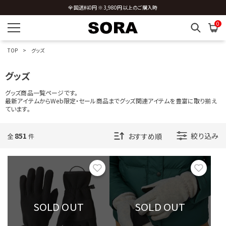
全国送料0円 ※3,980円以上のご購入時
0
TOP
グッズ
グッズ
グッズ商品一覧ページです。
最新アイテムからWeb限定・セール商品までグッズ関連アイテムを豊富に取り揃え
ています。
851
絞り込み
全
件
お気に入り
お気に
SOLD OUT
SOLD OUT