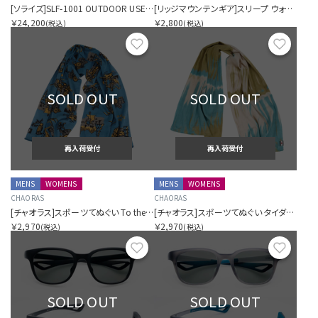
[ソライズ]SLF-1001 OUTDOOR USE フリップアップ 偏光モデル
[リッジマウンテンギア]スリープ ウォーム
￥24,200
￥2,800
(税込)
(税込)
お気に入り
お気に
SOLD OUT
SOLD OUT
再入荷受付
再入荷受付
MENS
WOMENS
MENS
WOMENS
CHAORAS
CHAORAS
[チャオラス]スポーツてぬぐい To the trails
[チャオラス]スポーツてぬぐい タイダイキャニオン
￥2,970
￥2,970
(税込)
(税込)
お気に入り
お気に
SOLD OUT
SOLD OUT