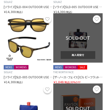
SOLAIZ
SOLAIZ
[ソライズ]SLD-004 OUTDOOR USE クラウンパント 偏光モデル
[ソライズ]SLD-005 OUTDOOR USE ウェリントン 偏光モデル
￥14,300
￥14,300
(税込)
(税込)
お気に入り
お気に
SOLD OUT
再入荷受付
MENS
WOMENS
MENS
WOMENS
SALE
SOLAIZ
THE NORTH FACE
[ソライズ]SLD-005 OUTDOOR USE ウェリントン 偏光モデル
[ザ・ノース・フェイス]ビルビーフラットポーチS
￥14,300
￥1,848
(税込)
(税込)
30%OFF
お気に入り
お気に
SOLD OUT