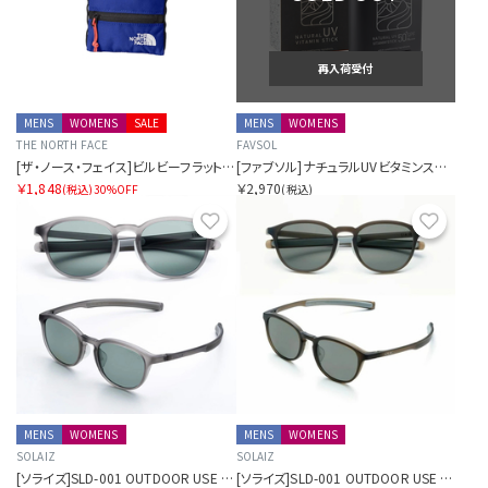
再入荷受付
MENS
WOMENS
SALE
MENS
WOMENS
THE NORTH FACE
FAVSOL
[ザ・ノース・フェイス]ビルビーフラットポーチS
[ファブソル]ナチュラルUVビタミンスティック
￥1,848
￥2,970
(税込)
30%OFF
(税込)
お気に入り
お気に
MENS
WOMENS
MENS
WOMENS
SOLAIZ
SOLAIZ
[ソライズ]SLD-001 OUTDOOR USE ミドルウェリントン 偏光モデル
[ソライズ]SLD-001 OUTDOOR USE ミドルウェリントン 偏光モデル