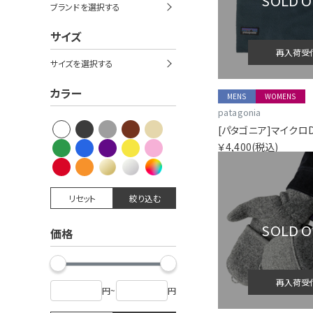
SOLD 
ブランドを選択する
サイズ
再入荷受
サイズを選択する
カラー
MENS
WOMENS
patagonia
[パタゴニア]マイクロ
￥4,400
(税込)
リセット
絞り込む
SOLD 
価格
再入荷受
円
~
円