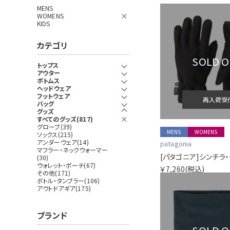
MENS
WOMENS
KIDS
カテゴリ
SOLD 
トップス
アウター
ボトムス
ヘッドウェア
フットウェア
再入荷受
バッグ
グッズ
すべてのグッズ(817)
グローブ(39)
MENS
WOMENS
ソックス(215)
アンダーウェア(14)
patagonia
マフラー・ネックウォーマー
[パタゴニア]シンチラ
(30)
ウォレット・ポーチ(67)
￥7,260
(税込)
その他(171)
ボトル・タンブラー(106)
アウトドアギア(175)
ブランド