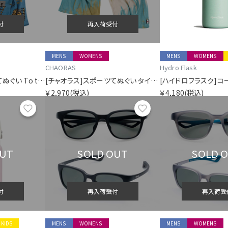
付
再入荷受付
MENS
WOMENS
MENS
WOMENS
CHAORAS
Hydro Flask
[チャオラス]スポーツてぬぐい To the trails
[チャオラス]スポーツてぬぐい タイダイキャニオン
￥2,970
(税込)
￥4,180
(税込)
お気に入り
お気に入り
OUT
SOLD OUT
SOLD 
付
再入荷受付
再入荷受
KIDS
MENS
WOMENS
MENS
WOMENS