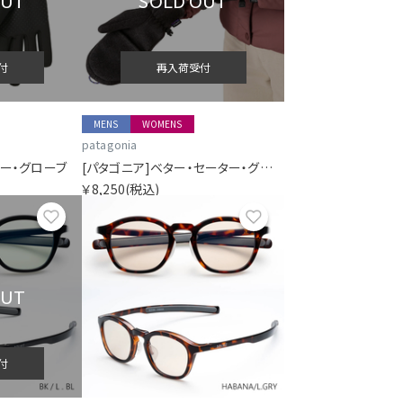
OUT
SOLD OUT
付
再入荷受付
MENS
WOMENS
patagonia
リー・グローブ
[パタゴニア]ベター・セーター・グローブ
￥8,250
(税込)
お気に入り
お気に入り
OUT
付