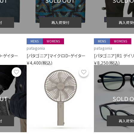
OUT
SOLD OUT
SOLD 
付
再入荷受付
再入荷受
MENS
WOMENS
MENS
WOMENS
patagonia
patagonia
D・ゲイター
[パタゴニア]マイクロD・ゲイター
[パタゴニア]R1 デイ
￥4,400
(税込)
￥8,250
(税込)
お気に入り
お気に入り
OUT
SOLD 
付
再入荷受