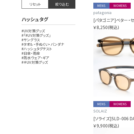
リセット
絞り込む
MENS
WOMENS
patagonia
ハッシュタグ
￥8,250
(税込)
#UV対策グッズ
#「#UV対策グッズ」
#サングラス
#タオル・手ぬぐい・バンダナ
#ハッシュタグテスト
#日傘・雨傘
#防水ウェア・ギア
#＃UV対策グッズ
MENS
WOMENS
SOLAIZ
￥9,900
(税込)