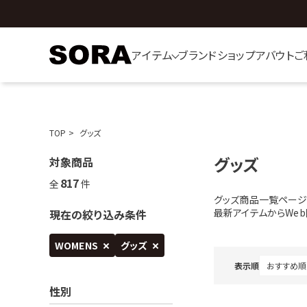
アイテム
ブランド
ショップ
アバウト
ご
TOP
グッズ
グッズ
対象商品
817
全
件
グッズ商品一覧ページ
最新アイテムからWe
現在の絞り込み条件
WOMENS
グッズ
表示順
性別