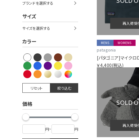
SOLD 
ブランドを選択する
サイズ
再入荷受
サイズを選択する
カラー
MENS
WOMENS
patagonia
[パタゴニア]マイクロ
￥4,400
(税込)
リセット
絞り込む
SOLD 
価格
再入荷受
円
~
円