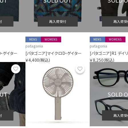
OUT
SOLD OUT
SOLD 
付
再入荷受付
再入荷受
MENS
WOMENS
MENS
WOMENS
patagonia
patagonia
D・ゲイター
[パタゴニア]マイクロD・ゲイター
[パタゴニア]R1 デイ
￥4,400
(税込)
￥8,250
(税込)
お気に入り
お気に入り
OUT
SOLD 
付
再入荷受