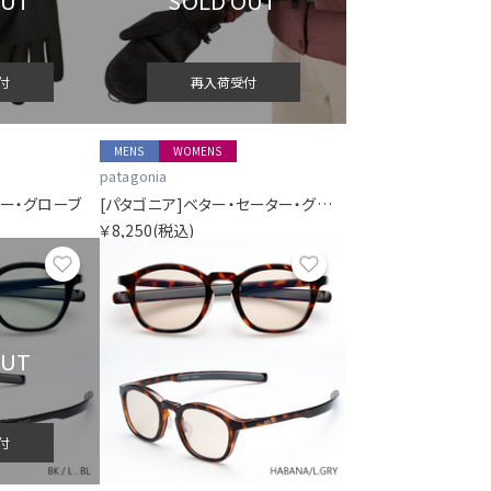
OUT
SOLD OUT
付
再入荷受付
MENS
WOMENS
patagonia
リー・グローブ
[パタゴニア]ベター・セーター・グローブ
￥8,250
(税込)
お気に入り
お気に入り
OUT
付