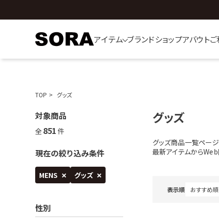
アイテム
ブランド
ショップ
アバウト
ご
TOP
グッズ
グッズ
対象商品
851
全
件
グッズ商品一覧ページ
最新アイテムからWe
現在の絞り込み条件
MENS
グッズ
表示順
性別