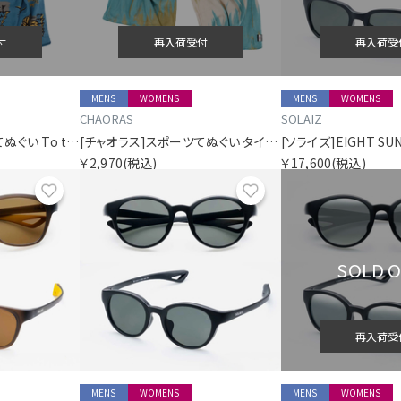
付
再入荷受付
再入荷受
MENS
WOMENS
MENS
WOMENS
CHAORAS
SOLAIZ
[チャオラス]スポーツてぬぐい To the trails
[チャオラス]スポーツてぬぐい タイダイキャニオン
￥2,970
(税込)
￥17,600
(税込)
お気に入り
お気に入り
SOLD 
再入荷受
MENS
WOMENS
MENS
WOMENS