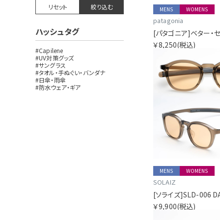
リセット
絞り込む
MENS
WOMENS
patagonia
ハッシュタグ
￥8,250
(税込)
#Capilene
#UV対策グッズ
#サングラス
#タオル・手ぬぐい・バンダナ
#日傘・雨傘
#防水ウェア・ギア
MENS
WOMENS
SOLAIZ
￥9,900
(税込)