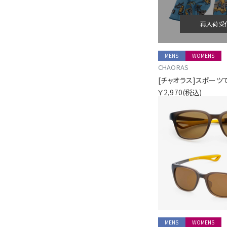
再入荷受
MENS
WOMENS
CHAORAS
￥2,970
(税込)
MENS
WOMENS