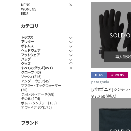
MENS
WOMENS
KIDS
カテゴリ
SOLD 
トップス
アウター
ボトムス
ヘッドウェア
フットウェア
再入荷受
バッグ
グッズ
すべてのグッズ(851)
グローブ(40)
MENS
WOMENS
ソックス(216)
アンダーウェア(45)
patagonia
マフラー・ネックウォーマー
[パタゴニア]シンチラ
(30)
ウォレット・ポーチ(68)
￥7,260
(税込)
その他(174)
ボトル・タンブラー(103)
アウトドアギア(175)
ブランド