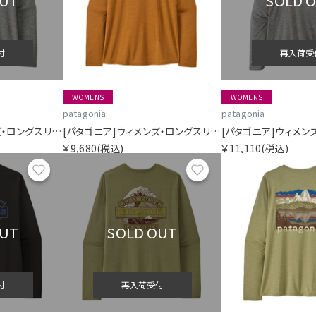
OUT
SOLD 
付
再入荷受
WOMENS
WOMENS
patagonia
patagonia
[パタゴニア]ウィメンズ・ロングスリーブ・キャプリーン・クール・デイリー・シャツ（フィッツロイ・ニンバス）
[パタゴニア]ウィメンズ・ロングスリーブ・キャプリーン・クール・デイリー・シャツ（ボードショーツ・ロゴ）
￥9,680
(税込)
￥11,110
(税込)
お気に入り
お気に入り
OUT
SOLD OUT
付
再入荷受付