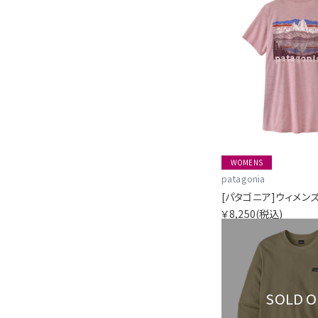
WOMENS
patagonia
￥8,250
(税込)
SOLD 