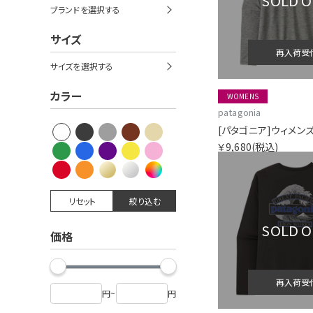
SOLD 
ブランドを選択する
サイズ
再入荷受
サイズを選択する
カラー
WOMENS
patagonia
￥9,680
(税込)
リセット
絞り込む
SOLD 
価格
再入荷受
円
~
円