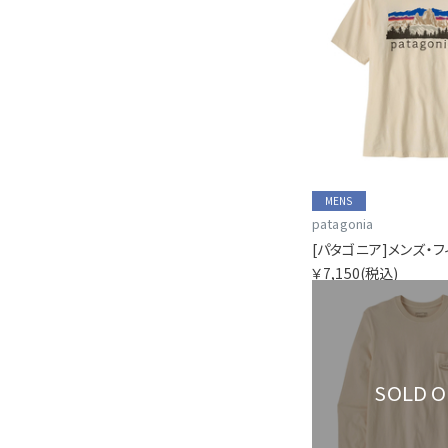
MENS
patagonia
￥7,150
(税込)
SOLD 