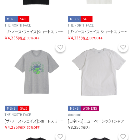
MENS
SALE
MENS
SALE
THE NORTH FACE
THE NORTH FACE
[ザ・ノース・フェイス]ショートスリーブグラウンドフラワーティー
[ザ・ノース・フェイス]ショートスリーブグラウンドフラワーティー
￥4,235
￥4,235
(税込)
30%OFF
(税込)
30%OFF
お気に入り
お気に
MENS
SALE
MENS
WOMENS
THE NORTH FACE
Yonetomi
[ザ・ノース・フェイス]ショートスリーブグラウンドフラワーティー
[ヨネトミ]ニューベーシックTシャツ
￥4,235
￥8,250
(税込)
30%OFF
(税込)
お気に入り
お気に