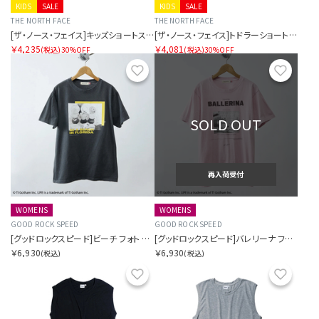
KIDS
SALE
KIDS
SALE
THE NORTH FACE
THE NORTH FACE
[ザ・ノース・フェイス]キッズショートスリーブノベルティビッグルートティー
[ザ・ノース・フェイス]トドラーショートスリーブノベルティビッグルートティー
￥4,235
￥4,081
(税込)
30%OFF
(税込)
30%OFF
お気に入り
お気に
SOLD OUT
再入荷受付
WOMENS
WOMENS
GOOD ROCK SPEED
GOOD ROCK SPEED
[グッドロックスピード]ビーチ フォト グラフィック ティー
[グッドロックスピード]バレリーナ フォト グラフィック ティー
￥6,930
￥6,930
(税込)
(税込)
お気に入り
お気に