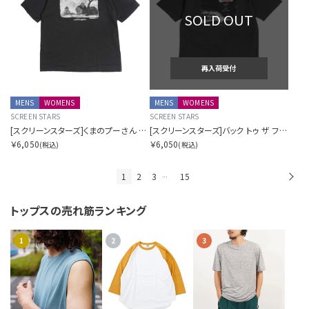
SOLD OUT
再入荷受付
MENS
WOMENS
MENS
WOMENS
SCREEN STARS
SCREEN STARS
[スクリーンスターズ]くまのプーさん プリントT
[スクリーンスターズ]バック トゥ ザ フューチャー プリントT
￥6,050
￥6,050
(税込)
(税込)
1
2
3
15
次
…
トップスの
売れ筋ランキング
1
2
3