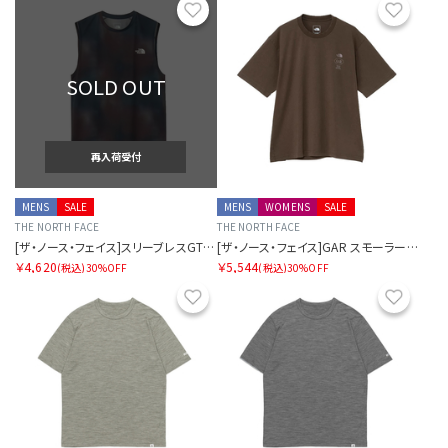
お気に入り
お気に
SOLD OUT
再入荷受付
MENS
SALE
MENS
WOMENS
SALE
THE NORTH FACE
THE NORTH FACE
[ザ・ノース・フェイス]スリーブレスGTDメランジクルー
[ザ・ノース・フェイス]GAR スモーラータイポグラフィックショートスリーブティー
￥4,620
￥5,544
(税込)
30%OFF
(税込)
30%OFF
お気に入り
お気に