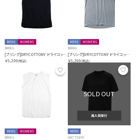
MENS
WOMENS
MENS
WOMENS
BRING
BRING
[ブリング]DRYCOTTONY ドライコットニー スリーブレスTシャツ
[ブリング]DRYCOTTONY ドライコットニー スリーブレスTシャツ
￥5,200
￥5,200
(税込)
(税込)
お気に入り
お気に
SOLD OUT
再入荷受付
MENS
WOMENS
MENS
BRING
ARC'TERYX