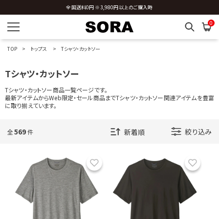
全国送料0円 ※3,980円以上のご購入時
0
TOP
トップス
Tシャツ・カットソー
Tシャツ・カットソー
Tシャツ・カットソー商品一覧ページです。
最新アイテムからWeb限定・セール商品までTシャツ・カットソー関連アイテムを豊富
に取り揃えています。
569
絞り込み
全
件
お気に入り
お気に