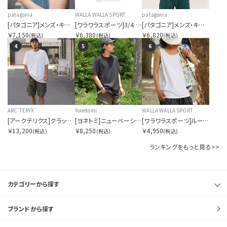
patagonia
WALLA WALLA SPORT
patagonia
[パタゴニア]メンズ・キャプリーン・クール・ウルトラ・タンク
[ワラワラスポーツ]3/4 BASEBALL TEE 2-TONE
[パタゴニア]メンズ・キャプリーン・クール・デイリー・シャツ
￥7,150
￥6,380
￥6,820
(税込)
(税込)
(税込)
4
5
6
ARC'TERYX
Yonetomi
WALLA WALLA SPORT
[アークテリクス]クラッグ SL コットン ブラード バード ショートスリーブ メンズ
[ヨネトミ]ニューベーシックTシャツ
[ワラワラスポーツ]ルーズタンク
￥13,200
￥8,250
￥4,950
(税込)
(税込)
(税込)
ランキングをもっと見る>>
カテゴリーから探す
ブランドから探す