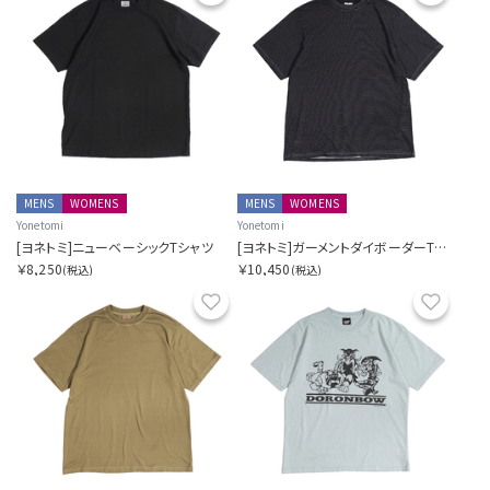
MENS
WOMENS
MENS
WOMENS
Yonetomi
Yonetomi
[ヨネトミ]ニューベーシックTシャツ
[ヨネトミ]ガーメントダイボーダーTシャツ
￥8,250
￥10,450
(税込)
(税込)
お気に入り
お気に