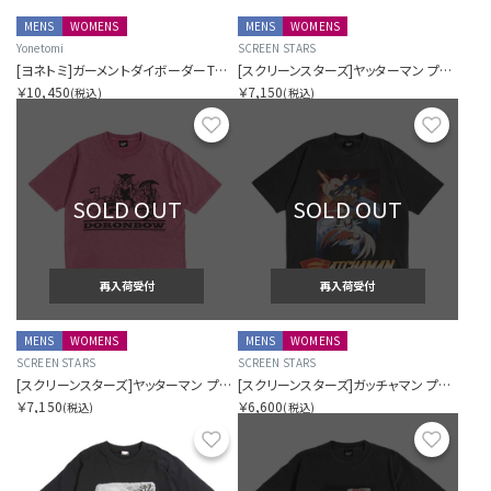
MENS
WOMENS
MENS
WOMENS
Yonetomi
SCREEN STARS
[ヨネトミ]ガーメントダイボーダーTシャツ
[スクリーンスターズ]ヤッターマン プリントT
￥10,450
￥7,150
(税込)
(税込)
お気に入り
お気に
SOLD OUT
SOLD OUT
再入荷受付
再入荷受付
MENS
WOMENS
MENS
WOMENS
SCREEN STARS
SCREEN STARS
[スクリーンスターズ]ヤッターマン プリントT
[スクリーンスターズ]ガッチャマン プリントT
￥7,150
￥6,600
(税込)
(税込)
お気に入り
お気に