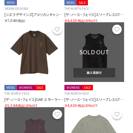
MENS
MENS
SALE
SIERRA DESIGNS
THE NORTH FACE
[シエラデザインズ]アメリカンキャンプスタイルTシャツ
[ザ・ノース・フェイス]スリーブレスGTDメランジクルー
￥7,040
￥4,620
(税込)
(税込)
30%OFF
お気に入り
お気に
SOLD OUT
再入荷受付
MENS
WOMENS
SALE
WOMENS
SALE
THE NORTH FACE
THE NORTH FACE
[ザ・ノース・フェイス]GAR スモーラータイポグラフィックショートスリーブティー
[ザ・ノース・フェイス]スリーブレスGTDメランジクルー
￥5,544
￥4,620
(税込)
30%OFF
(税込)
30%OFF
お気に入り
お気に