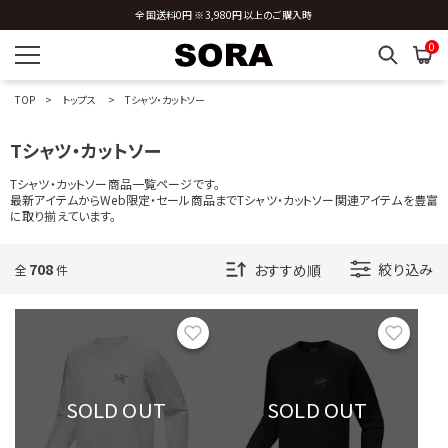
新規会員登録 ※今ならすぐに使える500円分のクーポンプレゼント
全国送料0円 ※3,980円以上のご購入時
0
TOP
トップス
Tシャツ・カットソー
Tシャツ・カットソー
Tシャツ・カットソー商品一覧ページです。
最新アイテムからWeb限定・セール商品までTシャツ・カットソー関連アイテムを豊富
に取り揃えています。
708
絞り込み
全
件
お気に入り
お気に
SOLD OUT
SOLD OUT