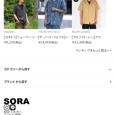
Yonetomi
THE NORTH FACE
RALPH LAUREN
[ヨネトミ]ニューベーシックTシャツ
[ザ・ノース・フェイス]ショートスリーブアロハリップシャツ
[ラルフ ローレン]クラシックフィット リネン キャンプ シャツ
￥8,250
￥14,300
￥25,300
(税込)
(税込)
(税込)
ランキングをもっと見る>>
カテゴリーから探す
ブランドから探す
初めての方へ
よくある質問