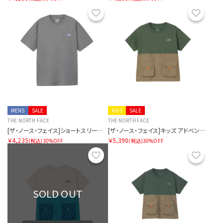
お気に入り
お気に
MENS
SALE
KIDS
SALE
THE NORTH FACE
THE NORTH FACE
[ザ・ノース・フェイス]ショートスリーブマウンテンフラワーティー
[ザ・ノース・フェイス]キッズ アドベンチャーティー
￥4,235
￥5,390
(税込)
30%OFF
(税込)
30%OFF
お気に入り
お気に
SOLD OUT