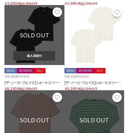
￥3,080
￥3,080
(税込)
30%OFF
(税込)
30%OFF
お気に入り
お気に
SOLD OUT
再入荷受付
MENS
WOMENS
SALE
MENS
WOMENS
SALE
THE NORTH FACE
THE NORTH FACE
[ザ・ノース・フェイス]ショートスリーブフラッシュドライパックティー（ユニセックス）
[ザ・ノース・フェイス]ショートスリーブフラッシュドライパックティー（ユニセックス）
￥6,160
￥6,160
(税込)
30%OFF
(税込)
30%OFF
お気に入り
お気に
SOLD OUT
SOLD OUT