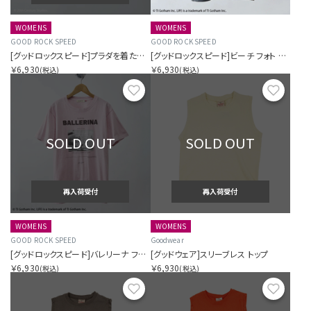
WOMENS
WOMENS
GOOD ROCK SPEED
GOOD ROCK SPEED
[グッドロックスピード]プラダを着た悪魔 ティー
[グッドロックスピード]ビーチ フォト グラフィック ティー
￥6,930
￥6,930
(税込)
(税込)
お気に入り
お気に
SOLD OUT
SOLD OUT
再入荷受付
再入荷受付
WOMENS
WOMENS
GOOD ROCK SPEED
Goodwear
[グッドロックスピード]バレリーナ フォト グラフィック ティー
[グッドウェア]スリーブレス トップ
￥6,930
￥6,930
(税込)
(税込)
お気に入り
お気に