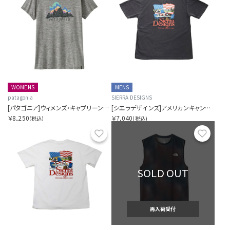
WOMENS
MENS
patagonia
SIERRA DESIGNS
[パタゴニア]ウィメンズ・キャプリーン・クール・デイリー・シャツ(フィッツロイ・ニンバス)
[シエラデザインズ]アメリカンキャンプスタイルTシャツ
￥8,250
￥7,040
(税込)
(税込)
お気に入り
お気に
SOLD OUT
再入荷受付