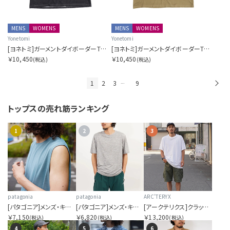
MENS
WOMENS
MENS
WOMENS
Yonetomi
Yonetomi
[ヨネトミ]ガーメントダイボーダーTシャツ
[ヨネトミ]ガーメントダイボーダーTシャツ
￥10,450
￥10,450
(税込)
(税込)
1
2
3
9
次
…
トップスの
売れ筋ランキング
1
2
3
patagonia
patagonia
ARC'TERYX
[パタゴニア]メンズ・キャプリーン・クール・ウルトラ・タンク
[パタゴニア]メンズ・キャプリーン・クール・デイリー・シャツ
[アークテリクス]クラッグ SL コットン ブラード バード ショートスリーブ メンズ
￥7,150
￥6,820
￥13,200
(税込)
(税込)
(税込)
4
5
6