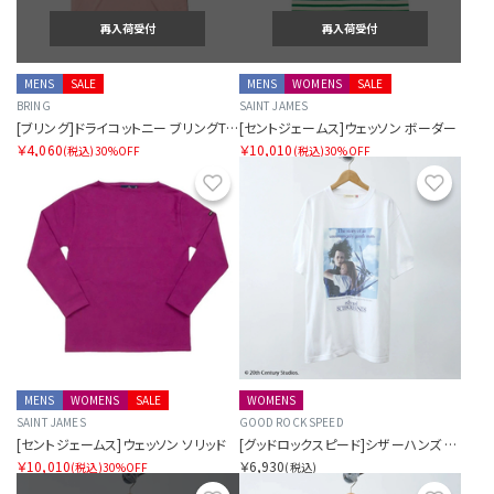
再入荷受付
再入荷受付
MENS
SALE
MENS
WOMENS
SALE
BRING
SAINT JAMES
[ブリング]ドライコットニー ブリングTシャツ ベーシック
[セントジェームス]ウェッソン ボーダー
￥4,060
￥10,010
(税込)
30%OFF
(税込)
30%OFF
お気に入り
お気に
MENS
WOMENS
SALE
WOMENS
SAINT JAMES
GOOD ROCK SPEED
[セントジェームス]ウェッソン ソリッド
[グッドロックスピード]シザーハンズ ティー
￥10,010
￥6,930
(税込)
30%OFF
(税込)