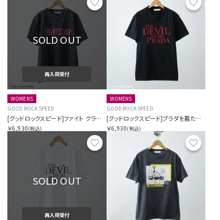
お気に入り
お気に
SOLD OUT
再入荷受付
WOMENS
WOMENS
GOOD ROCK SPEED
GOOD ROCK SPEED
[グッドロックスピード]ファイト クラブ ティー
[グッドロックスピード]プラダを着た悪魔 ティー
￥6,930
￥6,930
(税込)
(税込)
お気に入り
お気に
SOLD OUT
再入荷受付