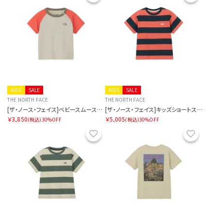
KIDS
SALE
KIDS
SALE
THE NORTH FACE
THE NORTH FACE
[ザ・ノース・フェイス]ベビースムースグローティー
[ザ・ノース・フェイス]キッズショートスリーブブライトステディティー
￥3,850
￥5,005
(税込)
30%OFF
(税込)
30%OFF
お気に入り
お気に