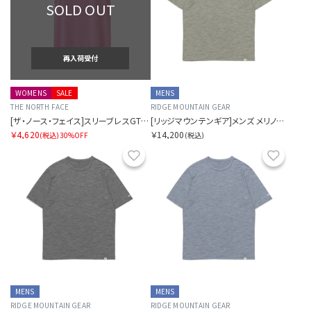
SOLD OUT
再入荷受付
WOMENS
SALE
MENS
THE NORTH FACE
RIDGE MOUNTAIN GEAR
[ザ・ノース・フェイス]スリーブレスGTDメランジクルー
[リッジマウンテンギア]メンズ メリノベーシックショートスリーブTシャツ マイクロボーダー
￥4,620
￥14,200
(税込)
30%OFF
(税込)
お気に入り
お気に
MENS
MENS
RIDGE MOUNTAIN GEAR
RIDGE MOUNTAIN GEAR