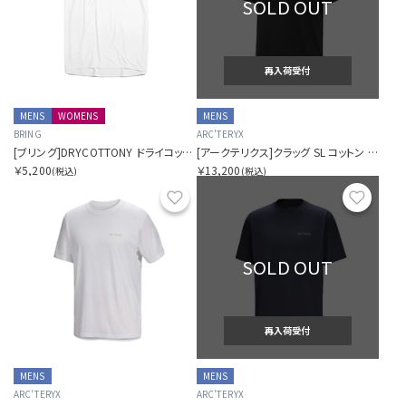
SOLD OUT
再入荷受付
MENS
WOMENS
MENS
BRING
ARC'TERYX
[ブリング]DRYCOTTONY ドライコットニー スリーブレスTシャツ
[アークテリクス]クラッグ SL コットン ブラード バード ショートスリーブ メンズ
￥5,200
￥13,200
(税込)
(税込)
お気に入り
お気に
SOLD OUT
再入荷受付
MENS
MENS
ARC'TERYX
ARC'TERYX