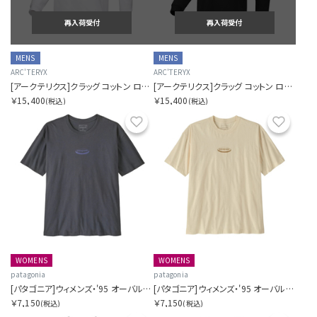
再入荷受付
再入荷受付
MENS
MENS
ARC'TERYX
ARC'TERYX
[アークテリクス]クラッグ コットン ロングスリーブ メンズ
[アークテリクス]クラッグ コットン ロングスリーブ メンズ
￥15,400
￥15,400
(税込)
(税込)
お気に入り
お気に
WOMENS
WOMENS
patagonia
patagonia
[パタゴニア]ウィメンズ・'95 オーバル・ロゴ・オーバーサイズ・Tシャツ
[パタゴニア]ウィメンズ・'95 オーバル・ロゴ・オーバーサイズ・Tシャツ
￥7,150
￥7,150
(税込)
(税込)