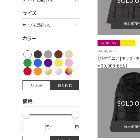
SOLD 
サイズ
再入荷受
サイズを選択する
カラー
WOMENS
KIDS
patagonia
￥20,900
(税込)
リセット
絞り込む
価格
SOLD 
再入荷受
円
~
円