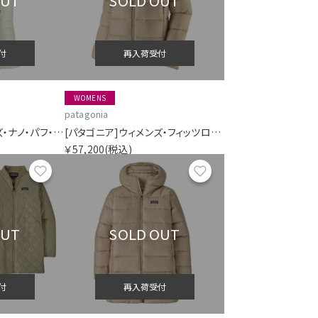
OUT
SOLD OUT
付
再入荷受付
WOMENS
patagonia
[パタゴニア]ウィメンズ・ナノ・パフ・ベスト
[パタゴニア]ウィメンズ・フィッツロイ・ダウン・フーディ
￥57,200
(税込)
お気に入り
お気に入り
OUT
SOLD OUT
付
再入荷受付