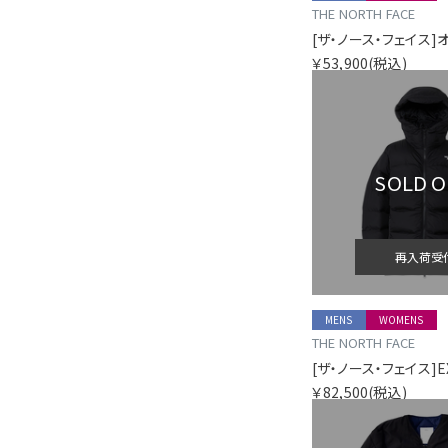
THE NORTH FACE
￥53,900
(税込)
SOLD 
再入荷受
MENS
WOMENS
THE NORTH FACE
￥82,500
(税込)