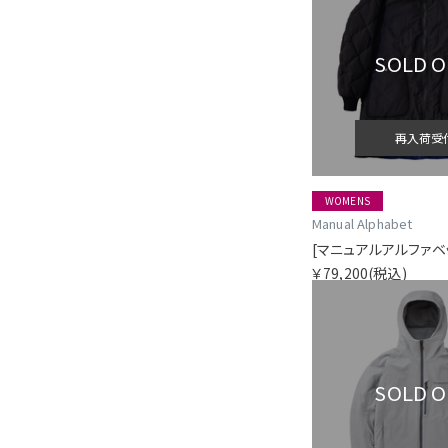
SOLD 
再入荷受
WOMENS
Manual Alphabet
￥79,200
(税込)
SOLD 