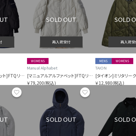
OUT
SOLD OUT
SOLD 
付
再入荷受付
再入荷受
WOMENS
MENS
WOMENS
Manual Alphabet
TAION
[マニュアルアルファベット]FTQリバースダウンコート
[マニュアルアルファベット]FTQリバースダウンコート
￥79,200
(税込)
￥12,980
(税込)
お気に入り
お気に入り
OUT
SOLD OUT
SOLD 