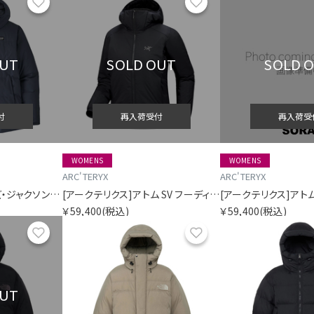
お気に入り
お気に入り
OUT
SOLD OUT
SOLD 
付
再入荷受付
再入荷受
WOMENS
WOMENS
ARC'TERYX
ARC'TERYX
[パタゴニア]ウィメンズ・ジャクソン・グレイシャー・ジャケット
[アークテリクス]アトム SV フーディ ウィメンズ
￥59,400
(税込)
￥59,400
(税込)
お気に入り
お気に入り
OUT