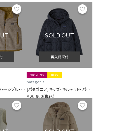
お気に入り
お気に入り
OUT
SOLD OUT
付
再入荷受付
WOMENS
KIDS
patagonia
[パタゴニア]キッズ・リバーシブル・レディ・フレディ・ベスト
[パタゴニア]キッズ・キルテッド・パファー
￥20,900
(税込)
お気に入り
お気に入り