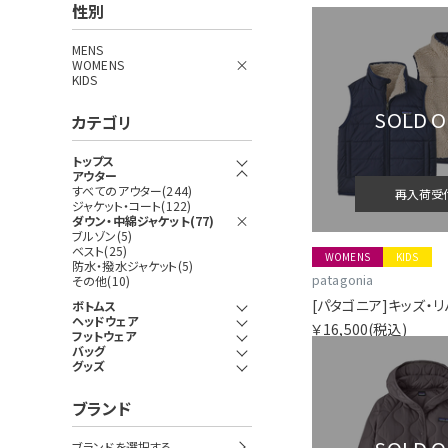
性別
MENS
WOMENS
KIDS
SOLD 
カテゴリ
トップス
アウター
すべてのアウター(244)
再入荷受
ジャケット・コート(122)
ダウン・中綿ジャケット(77)
ブルゾン(5)
ベスト(25)
WOMENS
KIDS
防水・撥水ジャケット(5)
patagonia
その他(10)
ボトムス
ヘッドウェア
￥16,500
(税込)
フットウェア
バッグ
グッズ
ブランド
ブランドを選択する