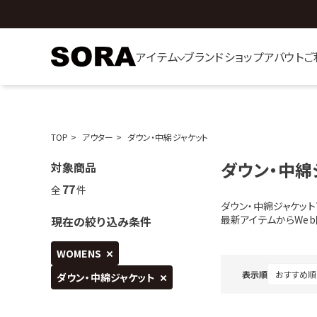
アイテム
ブランド
ショップ
アバウト
ご
TOP
アウター
ダウン・中綿ジャケット
ダウン・中綿
対象商品
77
全
件
ダウン・中綿ジャケッ
最新アイテムからWe
現在の絞り込み条件
WOMENS
表示順
ダウン・中綿ジャケット