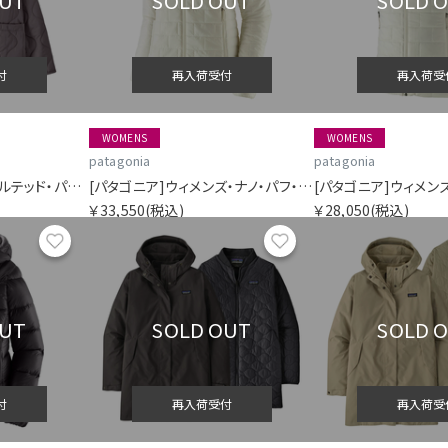
OUT
SOLD OUT
SOLD 
付
再入荷受付
再入荷受
WOMENS
WOMENS
patagonia
patagonia
[パタゴニア]キッズ・キルテッド・パファー
[パタゴニア]ウィメンズ・ナノ・パフ・ジャケット
￥33,550
(税込)
￥28,050
(税込)
お気に入り
お気に入り
OUT
SOLD OUT
SOLD 
付
再入荷受付
再入荷受