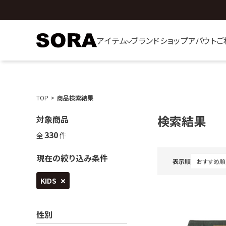
アイテム
ブランド
ショップ
アバウト
ご
TOP
商品検索結果
検索結果
対象商品
330
全
件
現在の絞り込み条件
表示順
KIDS
性別