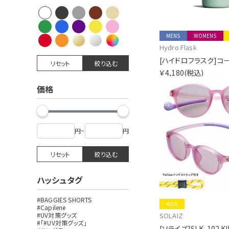
MENS
WOMENS
Hydro Flask
リセット
絞り込む
￥4,180
(税込)
価格
円
~
円
リセット
絞り込む
ハッシュタグ
#BAGGIES SHORTS
KIDS
#Capilene
#UV対策グッズ
SOLAIZ
#「#UV対策グッズ」