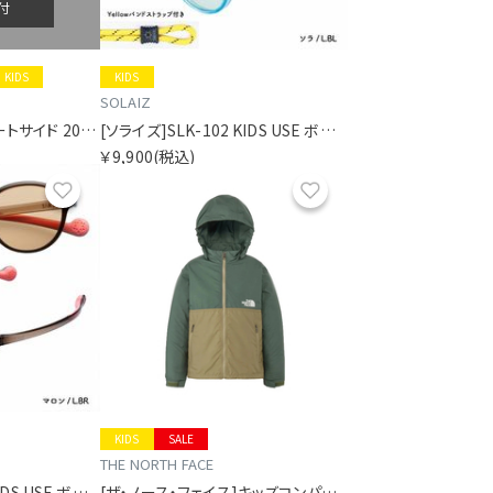
付
KIDS
KIDS
SOLAIZ
[ハイドロフラスク]コートサイド 200ミリリットル マイクロ ハイドロ ローズヒップピンク
[ソライズ]SLK-102 KIDS USE ボストン
￥9,900
(税込)
お気に入り
お気に入り
KIDS
SALE
THE NORTH FACE
[ソライズ]SLK-102 KIDS USE ボストン
[ザ・ノース・フェイス]キッズコンパクトジャケット