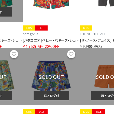
付
KIDS
SALE
KIDS
patagonia
THE NORTH FACE
[パタゴニア]ベビー・バギーズ・ショーツ
[パタゴニア]ベビー・バギーズ・ショーツ
F
￥4,752
(税込)
20%OFF
￥9,900
(税込)
お気に入り
お気に入り
OUT
SOLD OUT
SOLD 
付
再入荷受付
再入荷受
KIDS
SALE
KIDS
SALE