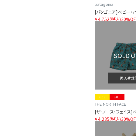
patagonia
￥4,752
(税込)
20%OF
SOLD 
再入荷受
KIDS
SALE
THE NORTH FACE
￥4,235
(税込)
30%OF