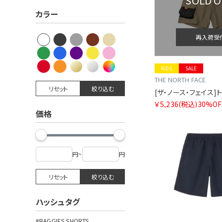
SOLD 
カラー
再入荷受
KIDS
SALE
THE NORTH FACE
リセット
絞り込む
￥5,236
(税込)
30%OF
価格
円
~
円
リセット
絞り込む
ハッシュタグ
#BAGGIES SHORTS