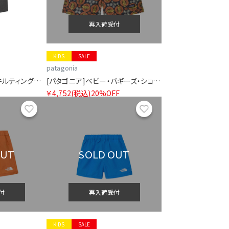
再入荷受付
KIDS
SALE
patagonia
[ザ・ノース・フェイス]キルティングパンツ（ベビー）
[パタゴニア]ベビー・バギーズ・ショーツ
￥4,752
(税込)
20%OFF
お気に入り
お気に入り
OUT
SOLD OUT
付
再入荷受付
KIDS
SALE