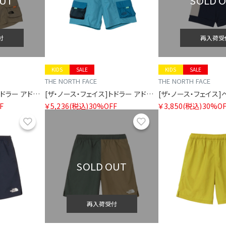
OUT
SOLD 
付
再入荷受
KIDS
SALE
KIDS
SALE
THE NORTH FACE
THE NORTH FACE
[ザ・ノース・フェイス]トドラー アドベンチャーショート
[ザ・ノース・フェイス]トドラー アドベンチャーショート
F
￥5,236
(税込)
30%OFF
￥3,850
(税込)
30%OF
お気に入り
お気に入り
SOLD OUT
再入荷受付