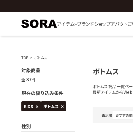
アイテム
ブランド
ショップ
アバウト
ご
TOP
ボトムス
ボトムス
対象商品
37
全
件
ボトムス商品一覧ペー
最新アイテムからWe
現在の絞り込み条件
KIDS
ボトムス
表示順
性別