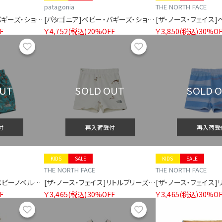
patagonia
THE NORTH FACE
[パタゴニア]ベビー・バギーズ・ショーツ
[パタゴニア]ベビー・バギーズ・ショーツ
F
￥4,752
(税込)
20%OFF
￥3,850
(税込)
30%OF
お気に入り
お気に入り
OUT
SOLD OUT
SOLD 
付
再入荷受付
再入荷受
KIDS
SALE
KIDS
SALE
THE NORTH FACE
THE NORTH FACE
[ザ・ノース・フェイス]ベビーノベルティクラスファイブショート（ベビー）
[ザ・ノース・フェイス]リトルブリーズショート（ベビー）
F
￥3,465
(税込)
30%OFF
￥3,465
(税込)
30%OF
お気に入り
お気に入り