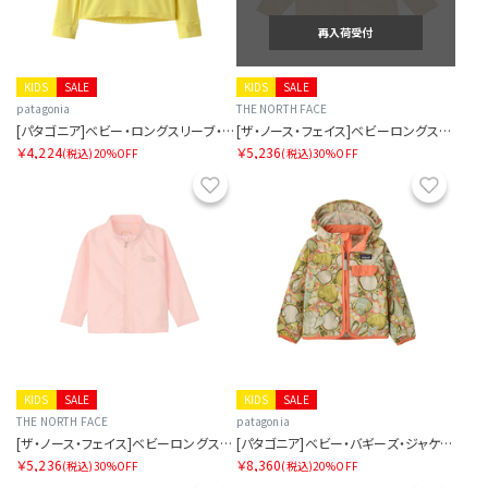
再入荷受付
KIDS
SALE
KIDS
SALE
patagonia
THE NORTH FACE
[パタゴニア]ベビー・ロングスリーブ・キャプリーン・シルクウェイト・Tシャツ
[ザ・ノース・フェイス]ベビーロングスリーブフルジップサンシェードジャケット
￥4,224
￥5,236
(税込)
20%OFF
(税込)
30%OFF
お気に入り
お気に
KIDS
SALE
KIDS
SALE
THE NORTH FACE
patagonia
[ザ・ノース・フェイス]ベビーロングスリーブフルジップサンシェードジャケット
[パタゴニア]ベビー・バギーズ・ジャケット
￥5,236
￥8,360
(税込)
30%OFF
(税込)
20%OFF