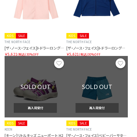
KIDS
SALE
KIDS
SALE
THE NORTH FACE
THE NORTH FACE
[ザ・ノース・フェイス]トドラーロングスリーブサンシェードフルジップジャケット
[ザ・ノース・フェイス]トドラーロングスリーブサンシェードフルジップジャケット
￥5,621
￥5,621
(税込)
30%OFF
(税込)
30%OFF
お気に入り
お気に
SOLD OUT
SOLD OUT
再入荷受付
再入荷受付
KIDS
SALE
KIDS
SALE
KEEN
THE NORTH FACE
[キーン]リトルキッズ ニューポート H2
[ザ・ノース・フェイス]ベビーバーサタイルショート