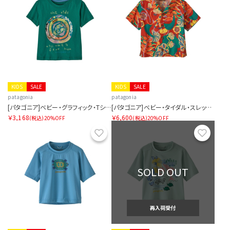
KIDS
SALE
KIDS
SALE
patagonia
patagonia
[パタゴニア]ベビー・グラフィック・Tシャツ
[パタゴニア]ベビー・タイダル・スレッズ・シャツ
￥3,168
￥6,600
(税込)
20%OFF
(税込)
20%OFF
お気に入り
お気に
SOLD OUT
再入荷受付