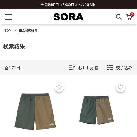
新規会員登録 ※今ならすぐに使える500円分のクーポンプレゼント
全国送料0円 ※3,980円以上のご購入時
0
TOP
商品検索結果
検索結果
171
絞り込み
全
件
お気に入り
お気に