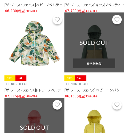
[ザ・ノース・フェイス]ベビーノベルティコンパクトジャケット
[ザ・ノース・フェイス]キッズノベルティコンパクトジャケット
￥6,930
￥7,700
(税込)
30%OFF
(税込)
30%OFF
お気に入り
お気に
SOLD OUT
再入荷受付
KIDS
SALE
KIDS
SALE
THE NORTH FACE
THE NORTH FACE
[ザ・ノース・フェイス]トドラーノベルティコンパクトジャケット
[ザ・ノース・フェイス]ベビーコンパクトジャケット
￥7,315
￥6,160
(税込)
30%OFF
(税込)
30%OFF
お気に入り
お気に
SOLD OUT