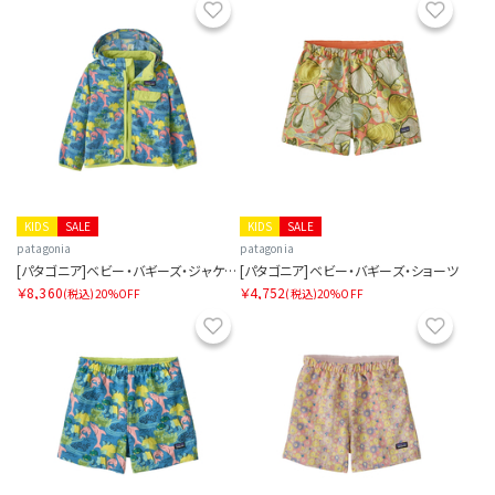
お気に入り
お気に
KIDS
SALE
KIDS
SALE
patagonia
patagonia
[パタゴニア]ベビー・バギーズ・ジャケット
[パタゴニア]ベビー・バギーズ・ショーツ
￥8,360
￥4,752
(税込)
20%OFF
(税込)
20%OFF
お気に入り
お気に