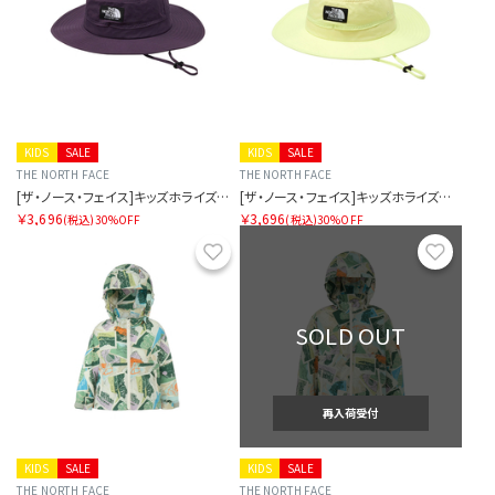
KIDS
SALE
KIDS
SALE
THE NORTH FACE
THE NORTH FACE
[ザ・ノース・フェイス]キッズホライズンハット
[ザ・ノース・フェイス]キッズホライズンハット
￥3,696
￥3,696
(税込)
30%OFF
(税込)
30%OFF
お気に入り
お気に
SOLD OUT
再入荷受付
KIDS
SALE
KIDS
SALE
THE NORTH FACE
THE NORTH FACE