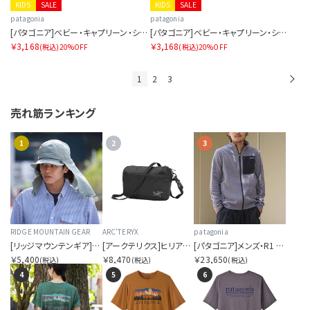
KIDS
SALE
KIDS
SALE
patagonia
patagonia
[パタゴニア]ベビー・キャプリーン・シルクウェイト・Tシャツ
[パタゴニア]ベビー・キャプリーン・シルクウェイト・Tシャツ
￥3,168
￥3,168
(税込)
20%OFF
(税込)
20%OFF
1
2
3
次
売れ筋ランキング
1
2
3
RIDGE MOUNTAIN GEAR
ARC'TERYX
patagonia
[リッジマウンテンギア]サンシェード 2026
[アークテリクス]ヒリアド クロスボディ
[パタゴニア]メンズ・R1 エア・ジャケット
￥5,400
￥8,470
￥23,650
(税込)
(税込)
(税込)
4
5
6