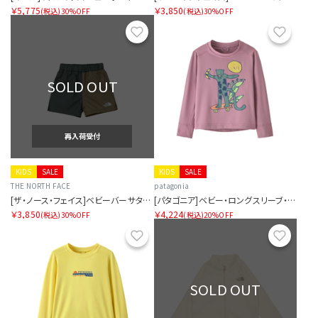
￥5,775
￥3,850
(税込)
30%OFF
(税込)
30%OFF
お気に入り
お気に
SOLD OUT
再入荷受付
KIDS
SALE
KIDS
SALE
THE NORTH FACE
patagonia
[ザ・ノース・フェイス]ベビーバーサタイルショート
[パタゴニア]ベビー・ロングスリーブ・キャプリーン・シルクウェイト・Tシャツ
￥3,850
￥4,224
(税込)
30%OFF
(税込)
20%OFF
お気に入り
お気に
SOLD OUT