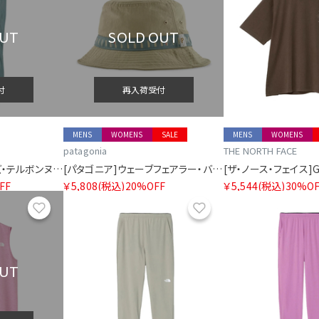
OUT
SOLD OUT
付
再入荷受付
MENS
WOMENS
SALE
MENS
WOMENS
patagonia
THE NORTH FACE
[パタゴニア]ウィメンズ・テルボンヌ・ジョガーズ
[パタゴニア]ウェーブフェアラー・バケツ・ハット
FF
￥5,808
(税込)
20%OFF
￥5,544
(税込)
30%OF
お気に入り
お気に入り
OUT