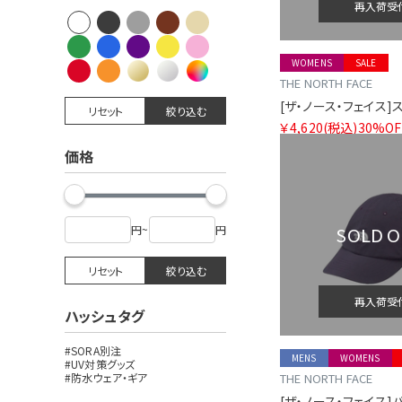
再入荷受
WOMENS
SALE
THE NORTH FACE
リセット
絞り込む
￥4,620
(税込)
30%OF
価格
SOLD 
円
~
円
リセット
絞り込む
再入荷受
ハッシュタグ
#SORA別注
MENS
WOMENS
#UV対策グッズ
#防水ウェア・ギア
THE NORTH FACE