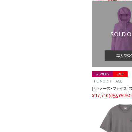
SOLD 
再入荷受
WOMENS
SALE
THE NORTH FACE
￥17,710
(税込)
30%O