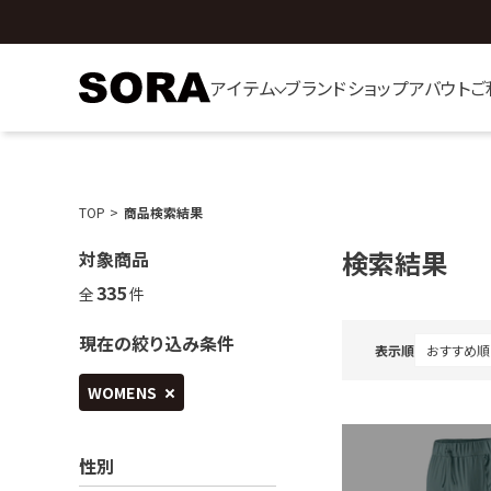
アイテム
ブランド
ショップ
アバウト
ご
TOP
商品検索結果
検索結果
対象商品
335
全
件
現在の絞り込み条件
表示順
WOMENS
性別