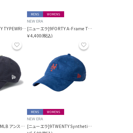
MENS
WOMENS
NEW ERA
[ニューエラ]9TWENTY TYPEWRITER ニューヨーク・ヤンキース タイプライター ネイビー
[ニューエラ]9FORTY A-Frame Trucker The Powerpuff Girls パワーパフ ガールズ ハート クロームホワイト/バーントウッド
￥4,400
(税込)
お気に入り
お気に入り
MENS
WOMENS
NEW ERA
[ニューエラ]9FORTY MLB アンストラクチャード Unstructured ロサンゼルス・ドジャース ネイビー
[ニューエラ]9TWENTY Synthetic Suede ニューヨーク・メッツ