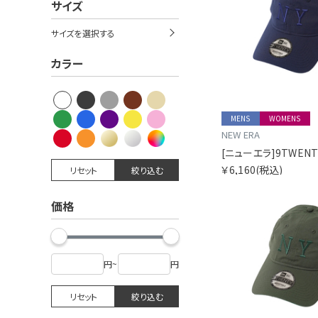
サイズ
サイズを選択する
カラー
MENS
WOMENS
NEW ERA
￥6,160
(税込)
リセット
絞り込む
価格
円
~
円
リセット
絞り込む