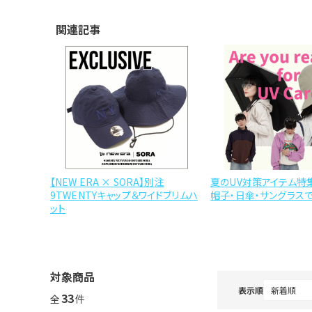
関連記事
【NEW ERA × SORA】別注
夏のUV対策アイテム特
9TWENTYキャップ＆ワイドブリムハ
帽子・日傘・サングラスで
ット
対象商品
表示順
33
全
件