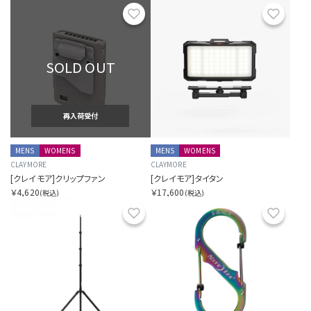
お気に入り
お気に
SOLD OUT
再入荷受付
MENS
WOMENS
MENS
WOMENS
CLAYMORE
CLAYMORE
[クレイモア]クリップファン
[クレイモア]タイタン
￥4,620
￥17,600
(税込)
(税込)
お気に入り
お気に