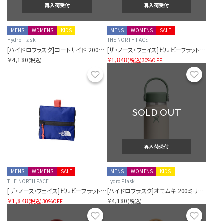
再入荷受付
再入荷受付
MENS
WOMENS
KIDS
MENS
WOMENS
SALE
Hydro Flask
THE NORTH FACE
[ハイドロフラスク]コートサイド 200ミリリットル マイクロ ハイドロ ローズヒップピンク
[ザ・ノース・フェイス]ビルビーフラットポーチS
￥4,180
￥1,848
(税込)
(税込)
30%OFF
お気に入り
お気に
SOLD OUT
再入荷受付
MENS
WOMENS
SALE
MENS
WOMENS
KIDS
THE NORTH FACE
Hydro Flask
[ザ・ノース・フェイス]ビルビーフラットポーチS
[ハイドロフラスク]オモムキ 200ミリリットル マイクロ ハイドロ マッチャ
￥1,848
￥4,180
(税込)
30%OFF
(税込)
お気に入り
お気に