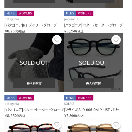
MENS
WOMENS
MENS
WOMENS
patagonia
patagonia
[パタゴニア]R1 デイリー・グローブ
[パタゴニア]ベター・セーター・グローブ
￥8,250
￥8,250
(税込)
(税込)
お気に入り
お気に
SOLD OUT
SOLD OUT
再入荷受付
再入荷受付
MENS
WOMENS
MENS
WOMENS
patagonia
SOLAIZ
[パタゴニア]ベター・セーター・グローブ
[ソライズ]SLD-006 DAILY USE パリジャン
￥8,250
￥9,900
(税込)
(税込)
お気に入り
お気に