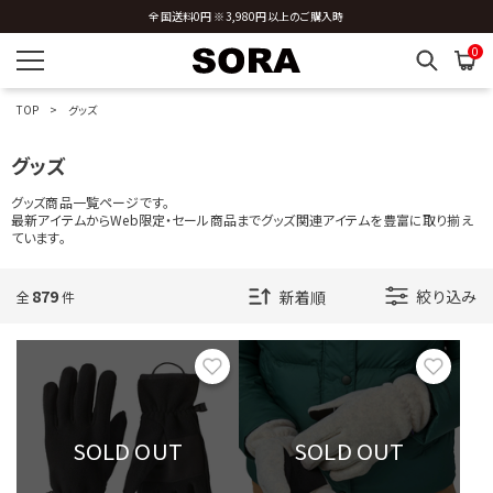
新規会員登録 ※今ならすぐに使える500円分のクーポンプレゼント
全国送料0円 ※3,980円以上のご購入時
0
TOP
グッズ
グッズ
グッズ商品一覧ページです。
最新アイテムからWeb限定・セール商品までグッズ関連アイテムを豊富に取り揃え
ています。
879
絞り込み
全
件
お気に入り
お気に
SOLD OUT
SOLD OUT