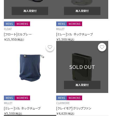
再入荷受付
再入荷受付
MENS
WOMENS
MENS
WOMENS
FLOAT
MILLET
[フロート]ミルブレー
[ミレー]ソル ネックチューブ
￥15,950
￥5,500
(税込)
(税込)
お気に入り
お気に
SOLD OUT
再入荷受付
MENS
WOMENS
MENS
WOMENS
MILLET
CLAYMORE
[ミレー]ソル ネックチューブ
[クレイモア]クリップファン
￥5,500
￥4,620
(税込)
(税込)