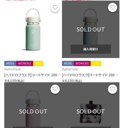
お気に入り
お気に
SOLD OUT
再入荷受付
MENS
WOMENS
KIDS
MENS
WOMENS
KIDS
Hydro Flask
Hydro Flask
[ハイドロフラスク]コートサイド 200ミリリットル マイクロ ハイドロ シケイダグリーン
[ハイドロフラスク]コートサイド 200ミリリットル マイクロ ハイドロ シーラスブルー
￥4,180
￥4,180
(税込)
(税込)
お気に入り
お気に
SOLD OUT
SOLD OUT