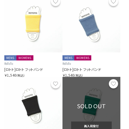
お気に入り
お気に
MENS
WOMENS
MENS
WOMENS
RoToTo
RoToTo
[ロトト]ロトト フットバンド
[ロトト]ロトト フットバンド
￥1,540
￥1,540
(税込)
(税込)
お気に入り
お気に
SOLD OUT
再入荷受付