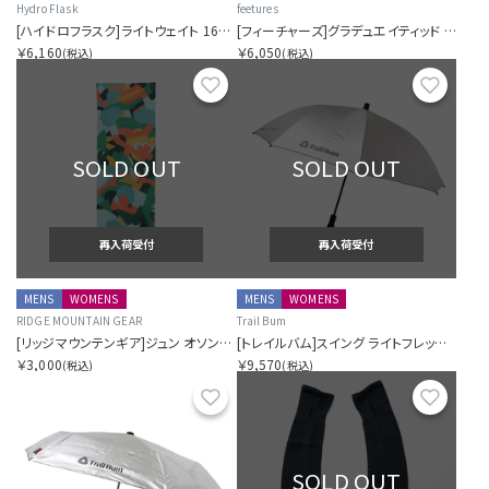
Hydro Flask
feetures
[ハイドロフラスク]ライトウェイト 16オンス ワイド フレックス チャグ キャップ サファイアブルー
[フィーチャーズ]グラデュエイティッド コンプレッション ライト クッション ニーハイ
￥6,160
￥6,050
(税込)
(税込)
お気に入り
お気に
SOLD OUT
SOLD OUT
再入荷受付
再入荷受付
MENS
WOMENS
MENS
WOMENS
RIDGE MOUNTAIN GEAR
Trail Bum
[リッジマウンテンギア]ジュン オソン×リッジ てぬぐい
[トレイルバム]スイング ライトフレックス アンブレラ UV
￥3,000
￥9,570
(税込)
(税込)
お気に入り
お気に
SOLD OUT