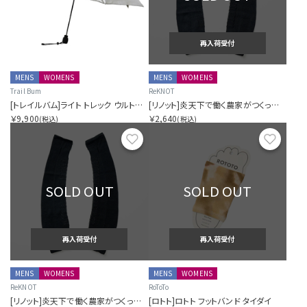
再入荷受付
MENS
WOMENS
MENS
WOMENS
Trail Bum
ReKNOT
[トレイルバム]ライト トレック ウルトラ UV
[リノット]炎天下で働く農家がつくったアームカバー
￥9,900
￥2,640
(税込)
(税込)
お気に入り
お気に
SOLD OUT
SOLD OUT
再入荷受付
再入荷受付
MENS
WOMENS
MENS
WOMENS
ReKNOT
RoToTo
[リノット]炎天下で働く農家がつくったアームカバー
[ロトト]ロトト フットバンド タイダイ