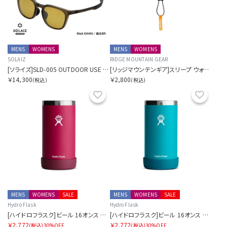
MENS
WOMENS
MENS
WOMENS
SOLAIZ
RIDGE MOUNTAIN GEAR
[ソライズ]SLD-005 OUTDOOR USE ウェリントン 偏光モデル
[リッジマウンテンギア]スリープ ウォーム
￥14,300
￥2,800
(税込)
(税込)
お気に入り
お気に
MENS
WOMENS
SALE
MENS
WOMENS
SALE
Hydro Flask
Hydro Flask
[ハイドロフラスク]ビール 16オンス クーラー カップ
[ハイドロフラスク]ビール 16オンス クーラー カップ
￥2,772
￥2,772
(税込)
30%OFF
(税込)
30%OFF