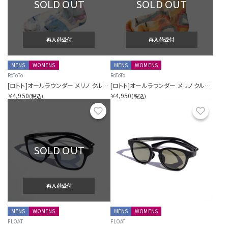
SOLD OUT
SOLD OUT
再入荷受付
再入荷受付
MENS
WOMENS
MENS
WOMENS
RoToTo
RoToTo
[ロトト]オールラウンダー メリノ クルー タイダイ
[ロトト]オールラウンダー メリノ クルー タイダイ
￥4,950
￥4,950
(税込)
(税込)
お気に入り
お気に
SOLD OUT
再入荷受付
MENS
WOMENS
MENS
WOMENS
FLOAT
FLOAT