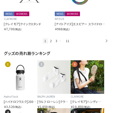
MENS
WOMENS
MENS
WOMENS
CLAYMORE
NITEIZE
[クレイモア]クイックスタンド
[ナイトアイズ]エスビナー スライドロック #4 スペクトラム
￥7,700
￥968
(税込)
(税込)
1
2
3
11
次
…
グッズの
売れ筋ランキング
1
2
3
Hydro Flask
RALPH LAUREN
CLAYMORE
[ハイドロフラスク]200ml マイクロハイドロ
[ラルフ ローレン]クラシック ワンポイント刺繍 ショート ソックス メンズ
[クレイモア]ハンディ エー
￥3,520
￥1,650
￥10,450
(税込)
(税込)
(税込)
4
5
6