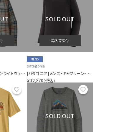
OUT
SOLD OUT
付
再入荷受付
MENS
patagonia
[パタゴニア]ウィメンズ・ライトウェイト・フィヨルド・フランネル・シャツ
[パタゴニア]メンズ・キャプリーン・ミッドウェイト・クルー
￥12,870
(税込)
お気に入り
お気に入り
SOLD OUT