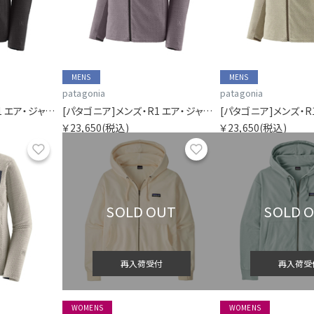
MENS
MENS
patagonia
patagonia
[パタゴニア]メンズ・R1 エア・ジャケット
[パタゴニア]メンズ・R1 エア・ジャケット
￥23,650
(税込)
￥23,650
(税込)
お気に入り
お気に入り
SOLD OUT
SOLD 
再入荷受付
再入荷受
WOMENS
WOMENS