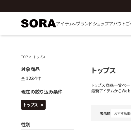
アイテム
ブランド
ショップ
アバウト
ご
TOP
トップス
トップス
対象商品
1234
全
件
トップス商品一覧ペー
最新アイテムからWe
現在の絞り込み条件
トップス
表示順
性別