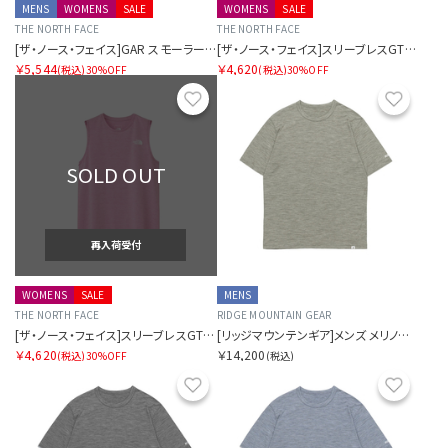
MENS
WOMENS
SALE
WOMENS
SALE
THE NORTH FACE
THE NORTH FACE
[ザ・ノース・フェイス]GAR スモーラータイポグラフィックショートスリーブティー
[ザ・ノース・フェイス]スリーブレスGTDメランジクルー
￥5,544
￥4,620
(税込)
30%OFF
(税込)
30%OFF
お気に入り
お気に
SOLD OUT
再入荷受付
WOMENS
SALE
MENS
THE NORTH FACE
RIDGE MOUNTAIN GEAR
[ザ・ノース・フェイス]スリーブレスGTDメランジクルー
[リッジマウンテンギア]メンズ メリノベーシックショートスリーブTシャツ マイクロボーダー
￥4,620
￥14,200
(税込)
30%OFF
(税込)
お気に入り
お気に