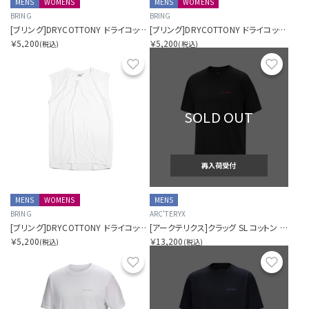
MENS
WOMENS
MENS
WOMENS
BRING
BRING
[ブリング]DRYCOTTONY ドライコットニー スリーブレスTシャツ
[ブリング]DRYCOTTONY ドライコットニー スリーブレスTシャツ
￥5,200
￥5,200
(税込)
(税込)
お気に入り
お気に
SOLD OUT
再入荷受付
MENS
WOMENS
MENS
BRING
ARC'TERYX
[ブリング]DRYCOTTONY ドライコットニー スリーブレスTシャツ
[アークテリクス]クラッグ SL コットン ブラード バード ショートスリーブ メンズ
￥5,200
￥13,200
(税込)
(税込)
お気に入り
お気に