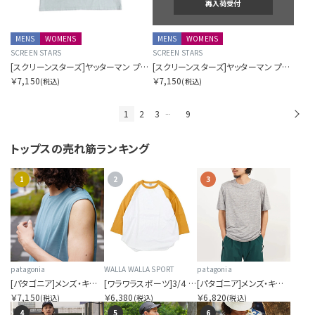
再入荷受付
MENS
WOMENS
MENS
WOMENS
SCREEN STARS
SCREEN STARS
[スクリーンスターズ]ヤッターマン プリントT
[スクリーンスターズ]ヤッターマン プリントT
￥7,150
￥7,150
(税込)
(税込)
1
2
3
9
次
…
トップスの
売れ筋ランキング
1
2
3
patagonia
WALLA WALLA SPORT
patagonia
[パタゴニア]メンズ・キャプリーン・クール・ウルトラ・タンク
[ワラワラスポーツ]3/4 BASEBALL TEE 2-TONE
[パタゴニア]メンズ・キャプリーン・クール・デイリー・シャツ
￥7,150
￥6,380
￥6,820
(税込)
(税込)
(税込)
4
5
6