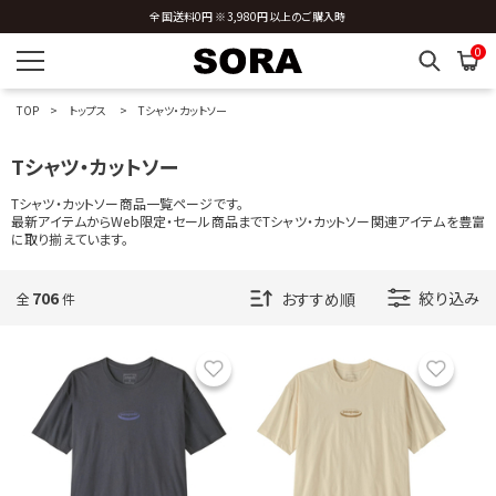
新規会員登録 ※今ならすぐに使える500円分のクーポンプレゼント
0
TOP
トップス
Tシャツ・カットソー
Tシャツ・カットソー
Tシャツ・カットソー商品一覧ページです。
最新アイテムからWeb限定・セール商品までTシャツ・カットソー関連アイテムを豊富
に取り揃えています。
706
絞り込み
全
件
お気に入り
お気に