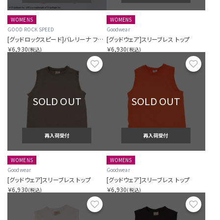
WOMENS
WOMENS
GOOD ROCK SPEED
Goodwear
[グッドロックスピード]バレリーナ フォト グラフィック ティー
[グッドウェア]スリーブレス トップ
￥6,930
￥6,930
(税込)
(税込)
お気に入り
お気に
SOLD OUT
SOLD OUT
再入荷受付
再入荷受付
WOMENS
WOMENS
Goodwear
Goodwear
[グッドウェア]スリーブレス トップ
[グッドウェア]スリーブレス トップ
￥6,930
￥6,930
(税込)
(税込)
お気に入り
お気に