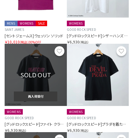
MENS
WOMENS
SALE
WOMENS
SAINT JAMES
GOOD ROCK SPEED
[セントジェームス]ウェッソン ソリッド
[グッドロックスピード]シザーハンズ ティー
￥10,010
￥6,930
(税込)
30%OFF
(税込)
お気に入り
お気に
SOLD OUT
再入荷受付
WOMENS
WOMENS
GOOD ROCK SPEED
GOOD ROCK SPEED
[グッドロックスピード]ファイト クラブ ティー
[グッドロックスピード]プラダを着た悪魔 ティー
￥6,930
￥6,930
(税込)
(税込)