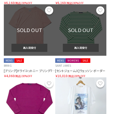
￥6,160
￥6,160
(税込)
30%OFF
(税込)
30%OFF
お気に入り
お気に
SOLD OUT
SOLD OUT
再入荷受付
再入荷受付
MENS
SALE
MENS
WOMENS
SALE
BRING
SAINT JAMES
[ブリング]ドライコットニー ブリングTシャツ ベーシック
[セントジェームス]ウェッソン ボーダー
￥4,060
￥10,010
(税込)
30%OFF
(税込)
30%OFF
お気に入り
お気に