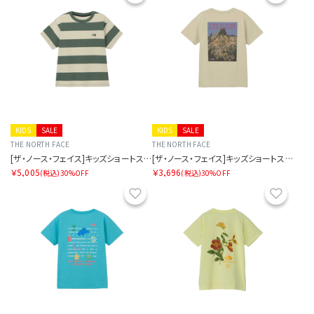
KIDS
SALE
KIDS
SALE
THE NORTH FACE
THE NORTH FACE
[ザ・ノース・フェイス]キッズショートスリーブブライトステディティー
[ザ・ノース・フェイス]キッズショートスリーブフィールドグラフィックティー
￥5,005
￥3,696
(税込)
30%OFF
(税込)
30%OFF
お気に入り
お気に