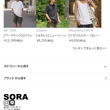
ARC'TERYX
Yonetomi
WALLA WALLA SPORT
[アークテリクス]クラッグ SL コットン ブラード バード ショートスリーブ メンズ
[ヨネトミ]ニューベーシックTシャツ
[ワラワラスポーツ]ルーズタンク
￥13,200
￥8,250
￥4,950
(税込)
(税込)
(税込)
ランキングをもっと見る>>
カテゴリーから探す
ブランドから探す
初めての方へ
よくある質問