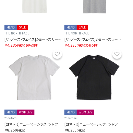
MENS
SALE
MENS
SALE
THE NORTH FACE
THE NORTH FACE
[ザ・ノース・フェイス]ショートスリーブグラウンドフラワーティー
[ザ・ノース・フェイス]ショートスリーブグラウンドフラワーティー
￥4,235
￥4,235
(税込)
30%OFF
(税込)
30%OFF
お気に入り
お気に
MENS
WOMENS
MENS
WOMENS
Yonetomi
Yonetomi
[ヨネトミ]ニューベーシックTシャツ
[ヨネトミ]ニューベーシックTシャツ
￥8,250
￥8,250
(税込)
(税込)