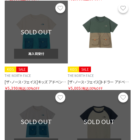
お気に入り
お気に
SOLD OUT
再入荷受付
KIDS
SALE
KIDS
SALE
THE NORTH FACE
THE NORTH FACE
[ザ・ノース・フェイス]キッズ アドベンチャーティー
[ザ・ノース・フェイス]トドラー アドベンチャーティー
￥5,390
￥5,005
(税込)
30%OFF
(税込)
30%OFF
お気に入り
お気に
SOLD OUT
SOLD OUT