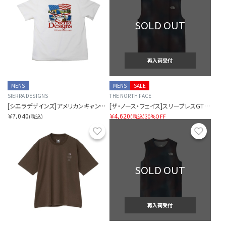
SOLD OUT
再入荷受付
MENS
MENS
SALE
SIERRA DESIGNS
THE NORTH FACE
[シエラデザインズ]アメリカンキャンプスタイルTシャツ
[ザ・ノース・フェイス]スリーブレスGTDメランジクルー
￥7,040
￥4,620
(税込)
(税込)
30%OFF
お気に入り
お気に
SOLD OUT
再入荷受付