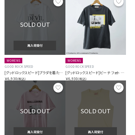
お気に入り
お気に
SOLD OUT
再入荷受付
WOMENS
WOMENS
GOOD ROCK SPEED
GOOD ROCK SPEED
[グッドロックスピード]プラダを着た悪魔 ティー
[グッドロックスピード]ビーチ フォト グラフィック ティー
￥6,930
￥6,930
(税込)
(税込)
お気に入り
お気に
SOLD OUT
SOLD OUT
再入荷受付
再入荷受付