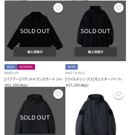
お気に入り
お気に
SOLD OUT
SOLD OUT
再入荷受付
再入荷受付
MENS
WOMENS
MENS
BARBOUR
WILD THINGS
[バブアー]パデッドトランスポートジャケット
[ワイルドシングス]モンスターパーカー タイプ2
￥61,600
￥57,200
(税込)
(税込)
お気に入り
お気に
SOLD OUT