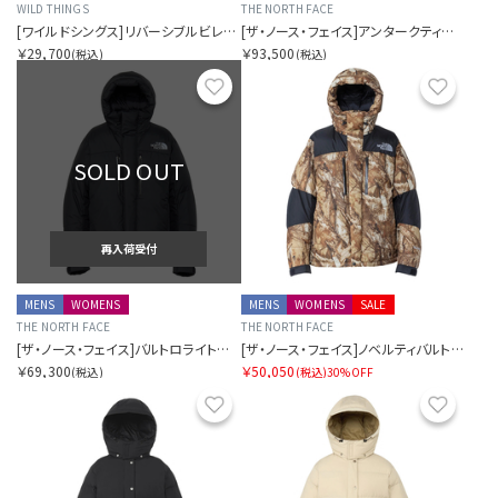
WILD THINGS
THE NORTH FACE
[ワイルドシングス]リバーシブルビレイティー
[ザ・ノース・フェイス]アンタークティカパーカ
￥29,700
￥93,500
(税込)
(税込)
お気に入り
お気に
SOLD OUT
再入荷受付
MENS
WOMENS
MENS
WOMENS
SALE
THE NORTH FACE
THE NORTH FACE
[ザ・ノース・フェイス]バルトロライトジャケット
[ザ・ノース・フェイス]ノベルティバルトロライトジャケット
￥69,300
￥50,050
(税込)
(税込)
30%OFF
お気に入り
お気に