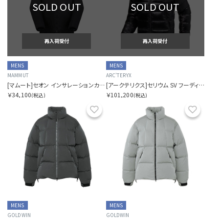
SOLD OUT
SOLD OUT
再入荷受付
再入荷受付
MENS
MENS
MAMMUT
ARC'TERYX
[マムート]セオン インサレーションカーディガン アジアンフィット
[アークテリクス]セリウム SV フーディ メンズ
￥34,100
￥101,200
(税込)
(税込)
お気に入り
お気に
MENS
MENS
GOLDWIN
GOLDWIN