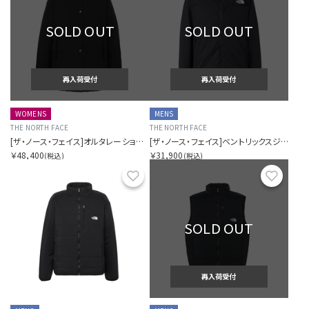
SOLD OUT
SOLD OUT
再入荷受付
再入荷受付
WOMENS
MENS
THE NORTH FACE
THE NORTH FACE
[ザ・ノース・フェイス]オルタレーションゼファーシェルハーフコート（レディース）
[ザ・ノース・フェイス]ベントリックスジャケット（メンズ）
￥48,400
￥31,900
(税込)
(税込)
お気に入り
お気に
SOLD OUT
再入荷受付