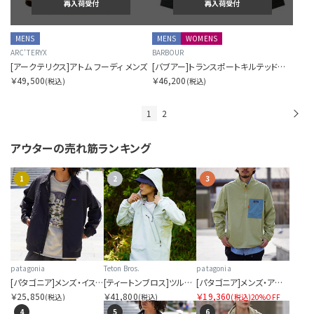
再入荷受付
再入荷受付
MENS
MENS
WOMENS
ARC'TERYX
BARBOUR
[アークテリクス]アトム フーディ メンズ
[バブアー]トランスポートキルテッドジャケット（オーバーサイズフィット）
￥49,500
￥46,200
(税込)
(税込)
1
2
次
アウターの
売れ筋ランキング
1
2
3
patagonia
Teton Bros.
patagonia
[パタゴニア]メンズ・イスマス・アンラインド・ジャケット
[ティートンブロス]ツルギ ライト ジャケット
[パタゴニア]メンズ・アウトドア・エブリデー・マースピアル
￥25,850
￥41,800
￥19,360
(税込)
(税込)
(税込)
20%OFF
4
5
6