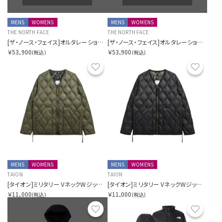
MENS
WOMENS
MENS
WOMENS
THE NORTH FACE
THE NORTH FACE
[ザ・ノース・フェイス]オルタレーションシエラジャケット（ユニセックス）
[ザ・ノース・フェイス]オルタレーションシエラジャケット（ユニセックス）
￥53,900
￥53,900
(税込)
(税込)
お気に入り
お気に
MENS
WOMENS
MENS
WOMENS
TAION
TAION
[タイオン]ミリタリー VネックWジップ ダウンジャケット-ソフトシェル
[タイオン]ミリタリー VネックWジップ ダウンジャケット-ソフトシェル
￥11,000
￥11,000
(税込)
(税込)
お気に入り
お気に