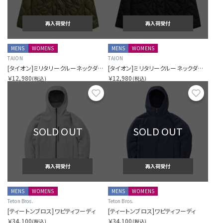
再入荷受付
再入荷受付
MENS
WOMENS
MENS
WOMENS
TAION
TAION
[タイオン]ミリタリークルーネックダウンジャケット
[タイオン]ミリタリークルーネックダウンジャケット
￥12,980
￥12,980
(税込)
(税込)
お気に入り
お気に
SOLD OUT
SOLD OUT
再入荷受付
再入荷受付
MENS
WOMENS
MENS
WOMENS
Teton Bros.
Teton Bros.
[ティートンブロス]ワピティフーディ
[ティートンブロス]ワピティフーディ
￥34,100
￥34,100
(税込)
(税込)