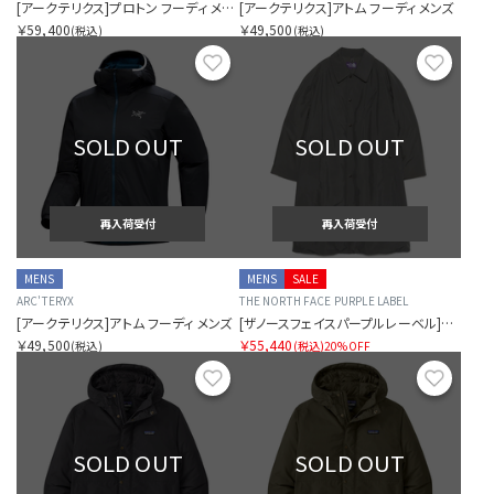
[アークテリクス]プロトン フーディ メンズ
[アークテリクス]アトム フーディ メンズ
￥59,400
￥49,500
(税込)
(税込)
お気に入り
お気に
SOLD OUT
SOLD OUT
再入荷受付
再入荷受付
MENS
MENS
SALE
ARC'TERYX
THE NORTH FACE PURPLE LABEL
[アークテリクス]アトム フーディ メンズ
[ザノースフェイスパープルレーベル]インサレーションステンカラーコート
￥49,500
￥55,440
(税込)
(税込)
20%OFF
お気に入り
お気に
SOLD OUT
SOLD OUT