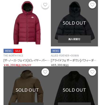
お気に入り
お気に
SOLD OUT
再入荷受付
MENS
SALE
MENS
THE NORTH FACE
ALLIED FEATHER + DOWN
[ザ・ノース・フェイス]ビレイヤーパーカ（ユニセックス）
[アライドフェザーダウン]パフィーダウンジャケット SR別注
￥46,200
￥69,300
(税込)
30%OFF
(税込)
お気に入り
お気に
SOLD OUT
SOLD OUT