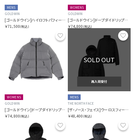
MENS
WOMENS
GOLDWIN
GOLDWIN
[ゴールドウイン]ハイロフトパフィージャケット
[ゴールドウイン]ドープダイドリップルナイロンダウンジャケット
￥71,500
￥74,800
(税込)
(税込)
お気に入り
お気に
SOLD OUT
再入荷受付
WOMENS
MENS
GOLDWIN
THE NORTH FACE
[ゴールドウイン]ドープダイドリップルナイロンダウンジャケット
[ザ・ノース・フェイス]ウーロスフィールドユーティリティトリクライメイトジャケット
￥74,800
￥48,400
(税込)
(税込)
お気に入り
お気に