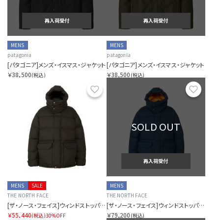
再入荷受付
再入荷受付
MENS
MENS
patagonia
patagonia
[パタゴニア]メンズ・イスマス・ジャケット
[パタゴニア]メンズ・イスマス・ジャケット
￥38,500
￥38,500
(税込)
(税込)
お気に入り
お気に
SOLD OUT
再入荷受付
MENS
SALE
MENS
THE NORTH FACE
THE NORTH FACE
[ザ・ノース・フェイス]ウィンドストッパーブルックスレンジライトパーカ（ユニセックス）
[ザ・ノース・フェイス]ウィンドストッパーブルックスレンジライトパーカ（ユニセックス）
￥55,440
￥79,200
(税込)
30%OFF
(税込)