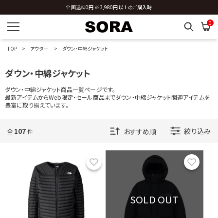
全国送料0円 ※3,980円以上のご購入時
0
TOP
アウター
ダウン・中綿ジャケット
ダウン・中綿ジャケット
ダウン・中綿ジャケット商品一覧ページです。
最新アイテムからWeb限定・セール商品までダウン・中綿ジャケット関連アイテムを
豊富に取り揃えています。
107
絞り込み
全
件
お気に入り
お気に
SOLD OUT