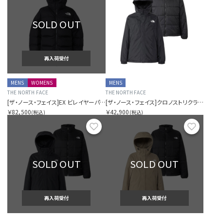
SOLD OUT
再入荷受付
MENS
WOMENS
MENS
THE NORTH FACE
THE NORTH FACE
[ザ・ノース・フェイス]EX ビレイヤーパーカ（ユニセックス）
[ザ・ノース・フェイス]クロノストリクライメイトジャケット（メンズ）
￥82,500
￥42,900
(税込)
(税込)
お気に入り
お気に
SOLD OUT
SOLD OUT
再入荷受付
再入荷受付