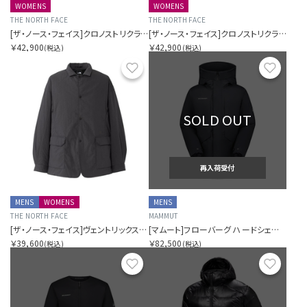
WOMENS
WOMENS
THE NORTH FACE
THE NORTH FACE
[ザ・ノース・フェイス]クロノストリクライメイトジャケット（レディース）
[ザ・ノース・フェイス]クロノストリクライメイトジャケット（レディース）
￥42,900
￥42,900
(税込)
(税込)
お気に入り
お気に
SOLD OUT
再入荷受付
MENS
WOMENS
MENS
THE NORTH FACE
MAMMUT
[ザ・ノース・フェイス]ヴェントリックスアーバナイトジャケット（ユニセックス）
[マムート]フローバーグ ハードシェル サーモ フーデッド コート アジアンフィット
￥39,600
￥82,500
(税込)
(税込)
お気に入り
お気に