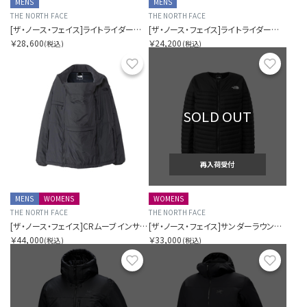
MENS
MENS
THE NORTH FACE
THE NORTH FACE
[ザ・ノース・フェイス]ライトライダージャケット（メンズ）
[ザ・ノース・フェイス]ライトライダーベスト（メンズ）
￥28,600
￥24,200
(税込)
(税込)
お気に入り
お気に
SOLD OUT
再入荷受付
MENS
WOMENS
WOMENS
THE NORTH FACE
THE NORTH FACE
[ザ・ノース・フェイス]CRムーブインサレーションジャケット（ユニセックス）
[ザ・ノース・フェイス]サンダーラウンドネックジャケット（レディース）
￥44,000
￥33,000
(税込)
(税込)
お気に入り
お気に