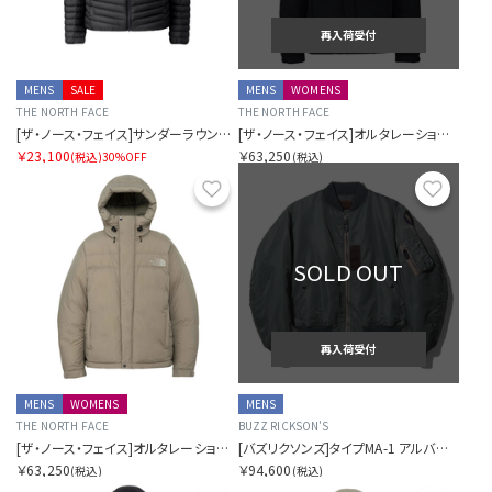
再入荷受付
MENS
SALE
MENS
WOMENS
THE NORTH FACE
THE NORTH FACE
[ザ・ノース・フェイス]サンダーラウンドネックジャケット（メンズ）
[ザ・ノース・フェイス]オルタレーションバフズジャケット
￥23,100
￥63,250
(税込)
30%OFF
(税込)
お気に入り
お気に
SOLD OUT
再入荷受付
MENS
WOMENS
MENS
THE NORTH FACE
BUZZ RICKSON'S
[ザ・ノース・フェイス]オルタレーションバフズジャケット
[バズリクソンズ]タイプMA-1 アルバートターナー& CO.,INC.
￥63,250
￥94,600
(税込)
(税込)