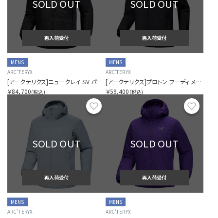
SOLD OUT
SOLD OUT
再入荷受付
再入荷受付
MENS
MENS
ARC'TERYX
ARC'TERYX
[アークテリクス]ニュークレイ SV パーカ メンズ
[アークテリクス]プロトン フーディ メンズ
￥84,700
￥59,400
(税込)
(税込)
お気に入り
お気に
SOLD OUT
SOLD OUT
再入荷受付
再入荷受付
MENS
MENS
ARC'TERYX
ARC'TERYX