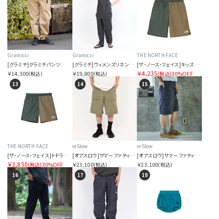
Gramicci
Gramicci
THE NORTH FACE
[グラミチ]グラミチパンツ
[グラミチ]ウィメンズリネンブレンドガーデンサロペット
[ザ・ノース・フェイス]キッズ バーサタイルショート
￥4,235
￥14,300
￥19,800
30%OFF
(税込)
(税込)
(税込)
13
14
15
THE NORTH FACE
orSlow
orSlow
[ザ・ノース・フェイス]トドラー バーサタイルショート
[オアスロウ]サマー ファティーグ ショーツ グリーン
[オアスロウ]サマー ファティーグ ショーツ ブラック
￥3,850
30%OFF
￥23,100
￥23,100
(税込)
(税込)
(税込)
16
17
18