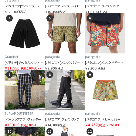
patagonia
patagonia
patagonia
[パタゴニア]ウィメンズ・バギーズ・ロング
[パタゴニア]メンズ・ハイドロピーク・バレー・ショーツ 16インチ
[パタゴニア]ウィメンズ・バギーズ・ロング
￥12,100
￥10,450
￥12,100
(税込)
(税込)
(税込)
4
5
6
Gramicci
patagonia
patagonia
[グラミチ]ギャバジンフレアパンツ
[パタゴニア]メンズ・バギーズ・ショーツ ５インチ
[パタゴニア]メンズ・バギーズ・ロング ７インチ
￥11,550
30%OFF
￥9,900
￥9,900
(税込)
(税込)
(税込)
7
8
9
BURLAP OUTFITTER
patagonia
patagonia
[バーラップアウトフィッター]シアサッカー プレイド トラックパンツ
[パタゴニア]ウィメンズ・テルボンヌ・ジョガーズ
[パタゴニア]ベビー・バギーズ・ショーツ
￥10,010
￥4,752
30%OFF
￥14,300
20%OFF
(税込)
(税込)
(税込)
10
11
12